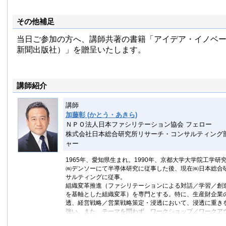
その他補足
当日ご参加の方へ、講師共著の書籍「アイデア・イノベ
新聞出版社）」を贈呈いたします。
講師紹介
講師
加藤彰 (かとう・あきら)
ＮＰＯ法人日本ファシリテーション協会 フェロー
株式会社日本総合研究所リサーチ・コンサルティング
ャー
1965年、愛知県生まれ。1990年、京都大学大学院工学研
㈱デンソーにて半導体研究に従事した後、現在㈱日本総合
サルティングに従事。
組織変革推進（ファシリテーションによる対話／学習／創
を基軸とした組織変革）を専門とする。特に、生産財企業
透、経営戦略／営業戦略策定・浸透において、浸透に重き
強い。また、テーマを問わず、ワークショップ／ワークア
話・学習の場づくり、新商品開発支援、問題解決型研修に