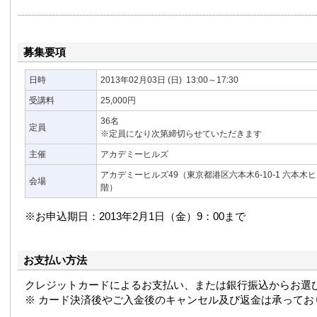
ジャー育成を得意としている。
顧客企業メンバーの創造的意見を引き出すファシリテータ
の信条としており、メンバーが開放的にじっくりものを考
りには定評がある。グロービスや日経ビジネスセミナーで
募集要項
著書に、「ロジカル・ファシリテーション」ＰＨＰ研究所
ョン・グラフィック」「チーム・ビルディング」「ワーク
日時
2013年02月03日
(日)
13:00～17:30
ン」「ロジカル・ディスカッション」「ディシジョン・メ
受講料
も共著）日本経済新聞出版社、「ファシリテーション実践
25,000円
ＨＰ
36名
定員
※定員になり次第締切らせていただきます
主催
アカデミーヒルズ
アカデミーヒルズ49（東京都港区六本木6-10-1 六本木
会場
階）
※お申込期日：2013年2月1日（金）9：00まで
お支払い方法
クレジットカードによるお支払い、または銀行振込からお選
※ カード決済後やご入金後のキャンセル及び返金は承ってお