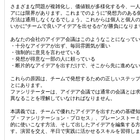
さまざまな問題が複雑化し、価値観が多様化する今、一
アには限界があります。これまでのように“発想力のある
方法は通用しなくなるでしょう。これからは個人と個人
いかに“チームで良いアイデアを出せるか”が勝負になりま
あなたの会社のアイデア会議はこのようなことになって
・十分なアイデアが出ず、毎回雰囲気が重い
・強制的に意見を言わせている
・発想が得意な一部の人に頼っている
・断片的なアイデアを出すだけで、そこから先に進めな
これらの原因は、チームで発想するための正しいステッ
とにあります。
ファシリテーターは、アイデア会議では通常の会議とは
異なることを理解していなければなりません。
本講義では、チームで優れたアイデアを出すための基礎
ブ・ファシリテーション・プロセス」、ブレーンストー
的に使いこなす方法、そして出したアイデアを編集する
す。演習を交え、半日で実践に活かせるスキルを習得し