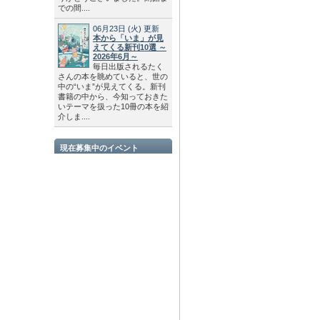
での間....
06月23日
(火)
更新
本から「いま」が見
えてくる新刊10選 ～
2026年6月～
毎日出版されるたく
さんの本を眺めていると、世の
中の“いま”が見えてくる。新刊
書籍の中から、今知っておきた
いテーマを扱った10冊の本を紹
介しま....
現在募集中のイベント