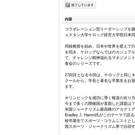
内容
コラボレーション型リーダーシップを
ェスタン大学ケロッグ経営大学院日本
同校教授を始め、日本や世界を変えて
を招き、ケロッグならではのカジュア
て、チャレンジ精神溢れるマネジメン
食会のシリーズです。
27回目となる今回は、ケロッグと同じ
クールから、学長と著名な卒業生をお
ます。
オリンピックを成功に導く報道の在り
今まで多くの開催国が直面した課題は
米国ジャーナリズム最高峰のアカデミ
Bradley J. Hamm氏がこのテー
校卒業生でスポーツ・コラムニストとして全米
国スポーツ・ジャーナリズム界で台頭