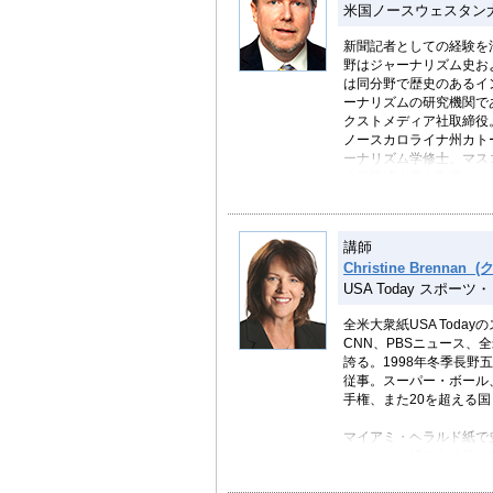
米国ノースウェスタン
新聞記者としての経験を
野はジャーナリズム史およ
は同分野で歴史のあるイ
ーナリズムの研究機関で
クストメディア社取締役
ノースカロライナ州カト
ーナリズム学修士、マス
大学院博士号を取得。
講師
Christine Brenn
USA Today スポー
全米大衆紙USA Toda
CNN、PBSニュース
誇る。1998年冬季長野
従事。スーパー・ボール
手権、また20を超える
マイアミ・ヘラルド紙で
ン・ポスト紙で女性初のNF
for Women in Spo