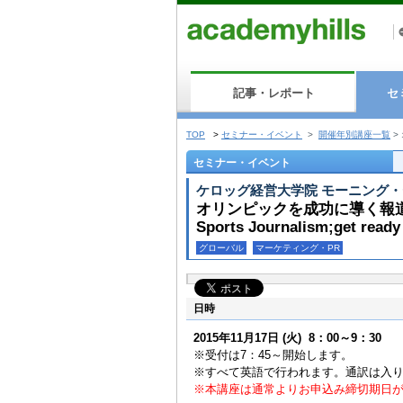
記事・レポート
セ
TOP
>
セミナー・イベント
>
開催年別講座一覧
>
セミナー・イベント
ケロッグ経営大学院 モーニング
オリンピックを成功に導く報
Sports Journalism;get ready
グローバル
マーケティング・PR
日時
2015年11月17日
(火)
8：00～9：30
※受付は7：45～開始します。
※すべて英語で行われます。通訳は入
※本講座は通常よりお申込み締切期日