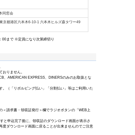
本同窓会
京都港区六本木6-10-1 六本木ヒルズ森タワー49
5：00まで ※定員になり次第締切り
。
ておりません。
B、AMERICAN EXPRESS、DINERSのみのお取扱とな
す。（「リボルビング払い」「分割払い」等はご利用いた
の＜請求書・領収証発行＞欄でラジオボタンの「WEB上
ますと申込完了後に、領収証のダウンロード画面が表示さ
再度ダウンロード画面に戻ることが出来ませんのでご注意