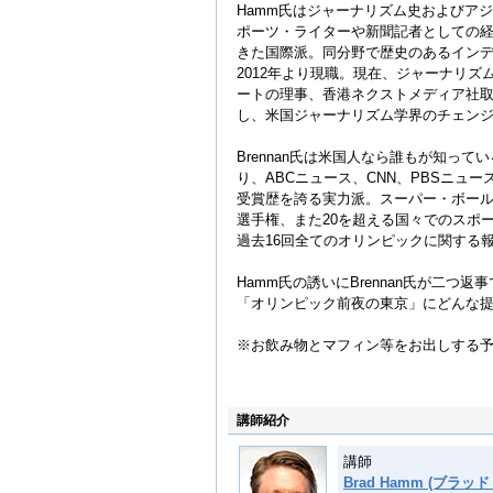
Hamm氏はジャーナリズム史およびア
ポーツ・ライターや新聞記者としての
きた国際派。同分野で歴史のあるイン
2012年より現職。現在、ジャーナリ
ートの理事、香港ネクストメディア社
し、米国ジャーナリズム学界のチェン
Brennan氏は米国人なら誰もが知ってい
り、ABCニュース、CNN、PBSニュ
受賞歴を誇る実力派。スーパー・ボー
選手権、また20を超える国々でのスポー
過去16回全てのオリンピックに関する
Hamm氏の誘いにBrennan氏が二
「オリンピック前夜の東京」にどんな
※お飲み物とマフィン等をお出しする
講師紹介
講師
Brad Hamm (ブラッ