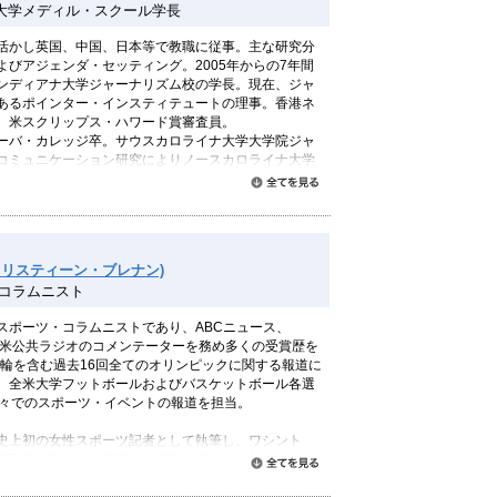
大学メディル・スクール学長
活かし英国、中国、日本等で教職に従事。主な研究分
びアジェンダ・セッティング。2005年からの7年間
ンディアナ大学ジャーナリズム校の学長。現在、ジャ
あるポインター・インスティテュートの理事。香港ネ
。米スクリップス・ハワード賞審査員。
ーバ・カレッジ卒。サウスカロライナ大学大学院ジャ
コミュニケーション研究によりノースカロライナ大学
すべて読む
an (クリスティーン・ブレナン)
ツ・コラムニスト
yのスポーツ・コラムニストであり、ABCニュース、
、全米公共ラジオのコメンテーターを務め多くの受賞歴を
五輪を含む過去16回全てのオリンピックに関する報道に
、全米大学フットボールおよびバスケットボール各選
国々でのスポーツ・イベントの報道を担当。
史上初の女性スポーツ記者として執筆し、ワシント
L担当者として活躍した経験を活かし、Association
すべて読む
rts Media (AWSM)初代会長に就任。奨学金制度を設け、130