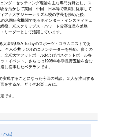
ジェンダ・セッティング理論を主な専門分野とし、ス
経験を活かして英国、中国、日本等で教職に従事して
ディアナ大学ジャーナリズム校の学長を務めた後、
ズムの米国研究機関であるポインター・インスティテュ
取締役、米スクリップス・ハワード賞審査員を兼務
ジ・リーダーとして活躍しています。
る大衆紙USA Todayのスポーツ・コラムニストであ
ース、全米公共ラジオのコメンテーターを務め、多くの
ル、全米大学フットボールおよびバスケットボール各
ツ・イベント、さらには1998年冬季長野五輪を含む
報道に従事したベテランです。
つ返事で実現することになった今回の対談。２人が注目する
提言をするか、どうぞお楽しみに。
予定です。
ド・ハム)