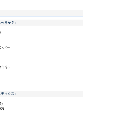
スポーツ・ジャーナリストへの道を開くなど、後続の
「Inside Edge」はSports Illustrated誌が薦め
の半生を綴った「Best Seat in the House」等、
るべきか？」
ディル校卒、同校大学院ジャーナリズム学修士。
友
メンバー
4年卒）
ネティクス」
)
授)