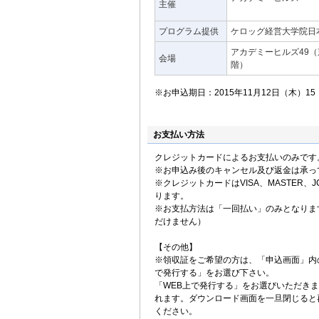
主催
プログラム提供
ケロッグ経営大学院日
アカデミーヒルズ49（東
会場
階）
※お申込期日：2015年11月12日（木）1
お支払い方法
クレジットカードによるお支払いのみです
※お申込み後のキャンセル及び返金は承っ
※クレジットカードはVISA、MASTER、JC
ります。
※お支払方法は「一回払い」のみとなりま
だけません）
【その他】
※領収証をご希望の方は、「申込画面」内
で発行する」をお選び下さい。
「WEB上で発行する」をお選びいただき
れます。ダウンロード画面を一旦閉じると
ください。