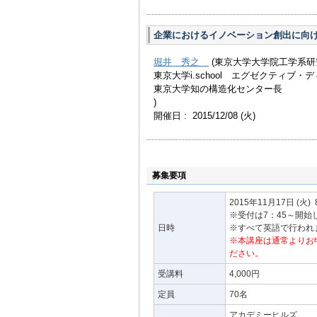
企業におけるイノベーション創出に向
堀井 秀之
(東京大学大学院工学系
東京大学i.school エグゼクティブ・
東京大学知の構造化センター長
)
開催日 : 2015/12/08
(火)
募集要項
2015年11月17日
(火)
※受付は7：45～開始
日時
※すべて英語で行われ
※本講座は通常よりお
ださい。
受講料
4,000円
定員
70名
アカデミーヒルズ