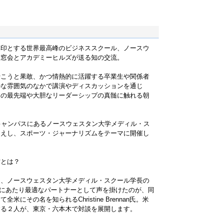
旗印とする世界最高峰のビジネススクール、ノースウ
同窓会とアカデミーヒルズが送る知の交流。
行こうと果敢、かつ情熱的に活躍する卒業生や関係者
ルな雰囲気のなかで講演やディスカッションを通じ
トの最先端や大胆なリーダーシップの真髄に触れる朝
キャンパスにあるノースウェスタン大学メディル・ス
迎えし、スポーツ・ジャーナリズムをテーマに開催し
方とは？
？
ア、ノースウェスタン大学メディル・スクール学長の
マで語るにあたり最適なパートナーとして声を掛けたのが、同
にその名を知られるChristine Brennan氏。米
する２人が、東京・六本木で対談を展開します。