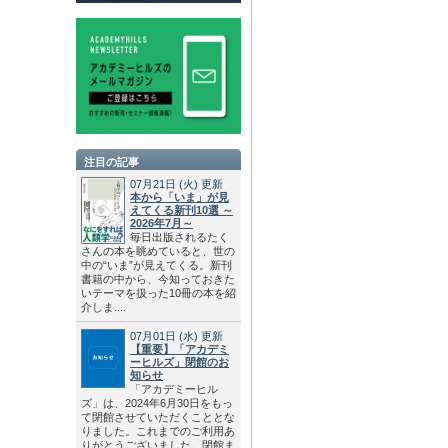
注目の記事
07月21日
(火)
更新
本から「いま」が見
えてくる新刊10選 ～
2026年7月～
毎日出版されるたく
さんの本を眺めていると、世の
中の“いま”が見えてくる。新刊
書籍の中から、今知っておきた
いテーマを扱った10冊の本を紹
介しま....
07月01日
(水)
更新
【重要】「アカデミ
ーヒルズ」閉館のお
知らせ
「アカデミーヒル
ズ」は、2024年6月30日をもっ
て閉館させていただくこととな
りました。これまでのご利用あ
りがとうございました。閉館ま