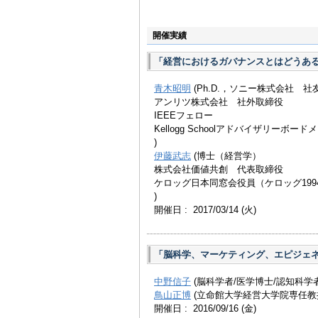
人を超える女子大学生に
育成に貢献。
開催実績
1996年にベスト・セラーとなった
る100冊に選ばれたほか、父と
「経営におけるガバナンスとはどうあ
著書多数。
ノースウェスタン大学メ
青木昭明
(Ph.D.，ソニー株式会社 社
アンリツ株式会社 社外取締役
IEEEフェロー
Kellogg Schoolアドバイザリーボード
)
伊藤武志
(博士（経営学）
株式会社価値共創 代表取締役
ケロッグ日本同窓会役員（ケロッグ199
)
開催日 : 2017/03/14
(火)
「脳科学、マーケティング、エピジェ
中野信子
(脳科学者/医学博士/認知科学者
鳥山正博
(立命館大学経営大学院専任教
開催日 : 2016/09/16
(金)