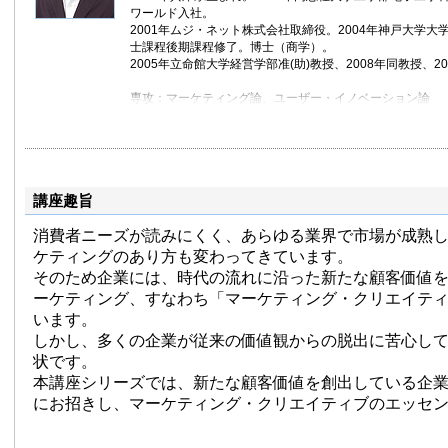
ワールド入社。
2001年ムジ・ネット株式会社取締役。2004年神戸大学大
士課程後期課程修了。博士（商学）。
2005年立命館大学経営学部准(助)教授、2008年同教授、2
専攻：マーケティング論、ユーザー・イノベーション論
主な著作：『１からの商品企画』（共編著、碩学舎）、『
（共著、中央経済社）、『ビジネス三國志』（共著、プレ
からの流通論』（共著、碩学舎）、『仮想経験のデザイン
講座趣旨
消費者ニーズが読みにくく、あらゆる業界で市場が成熟
ケティングのあり方も変わってきています。
そのため企業には、時代の流れに沿った新たな顧客価値
ーケティング、すなわち「マーケティング・クリエイテ
います。
しかし、多くの企業が従来の価値観からの脱出に苦心し
状です。
本講座シリーズでは、新たな顧客価値を創出している企
にお招きし、マーケティング・クリエイティブのエッセ