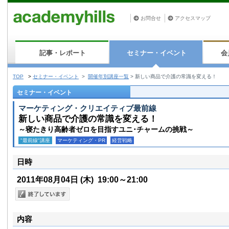
お問合せ
アクセスマップ
記事・レポート
セミナー・イベント
会
TOP
>
セミナー・イベント
>
開催年別講座一覧
>
新しい商品で介護の常識を変える！
セミナー・イベント
マーケティング・クリエイティブ最前線
新しい商品で介護の常識を変える！
～寝たきり高齢者ゼロを目指すユニ･チャームの挑戦～
"最前線"講座
マーケティング・PR
経営戦略
日時
2011年08月04日
(木)
19:00～21:00
内容