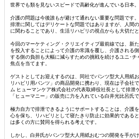
世界でも類を見ないスピードで高齢化が進んでいる日本
介護の問題は今後誰もが避けて通れない重要な問題です
排泄に関してはデリケートな問題ではありますが、人間
に関わることであり、生活リハビリの視点からも大切だ
今回のマーケティング・クリエイティブ最前線では、新
を投入することによって介護の常識を覆し、介護される
する側の負担も大幅に減らすための挑戦を続けるユニ･チ
焦点を当てます。
ゲストとしてお迎えするのは、同社でパンツ型大人用紙
リハビリ用パンツ」の商品開発に携わり、現在は子会社
ム ヒューマンケア株式会社の代表取締役社長として排泄
「ヒューマニー」の販売に力を入れている白井光比呂氏
極力自力で排泄できるようにサポートすることは、介護
心を保ち、リハビリとして寝たきり防止に効果的である
は多くの方に賛同を得られる考えです。
しかし、白井氏がパンツ型大人用紙おむつの開発を手が