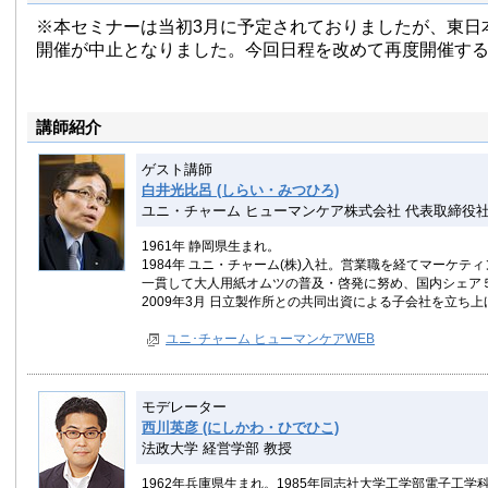
※本セミナーは当初3月に予定されておりましたが、東日
開催が中止となりました。今回日程を改めて再度開催す
講師紹介
ゲスト講師
白井光比呂 (しらい・みつひろ)
ユニ・チャーム ヒューマンケア株式会社 代表取締役
1961年 静岡県生まれ。
1984年 ユニ・チャーム(株)入社。営業職を経てマーケテ
一貫して大人用紙オムツの普及・啓発に努め、国内シェア
2009年3月 日立製作所との共同出資による子会社を立ち
ユニ･チャーム ヒューマンケアWEB
モデレーター
西川英彦 (にしかわ・ひでひこ)
法政大学 経営学部 教授
1962年兵庫県生まれ。1985年同志社大学工学部電子工