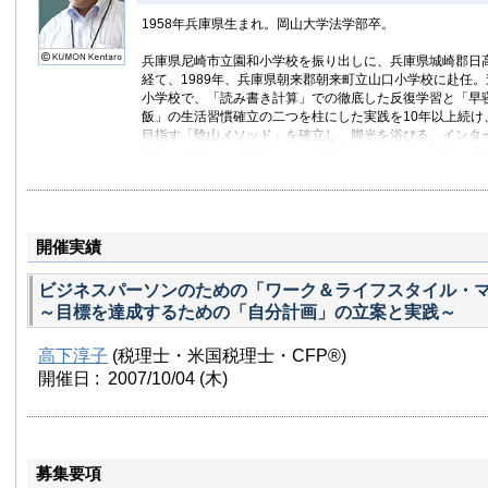
1958年兵庫県生まれ。岡山大学法学部卒。
兵庫県尼崎市立園和小学校を振り出しに、兵庫県城崎郡日
経て、1989年、兵庫県朝来郡朝来町立山口小学校に赴任
小学校で、「読み書き計算」での徹底した反復学習と「早
飯」の生活習慣確立の二つを柱にした実践を10年以上続け
目指す「陰山メソッド」を確立し、脚光を浴びる。インタ
育科の指導、科学実験などの授業でもユニークな指導を展
践が NHK『クローズアップ現代』でも紹介され、全国の
あいだで大きな反響を呼ぶ。その実践をつづった『本当の
（文藝春秋）が50万部超のベストセラーになり、「陰山メ
及。
開催実績
2003年4月尾道市立土堂（つちどう）小学校校長に全国公
ス計算や漢字練習の反復学習を続け、基礎学力の向上に取
ビジネスパーソンのための「ワーク＆ライフスタイル・
ん指導やコンピューターの活用など新旧を問わず積極的に
～目標を達成するための「自分計画」の立案と実践～
って子供たちの学力向上を実現。
2006年4月から立命館大学 大学教育開発・支援センター
高下淳子
(税理士・米国税理士・CFP®)
副校長兼任）に就任。
開催日 : 2007/10/04
文部科学省・中央教育審議会 特別委員。内閣官房「教育
(木)
員。著書多数"
募集要項