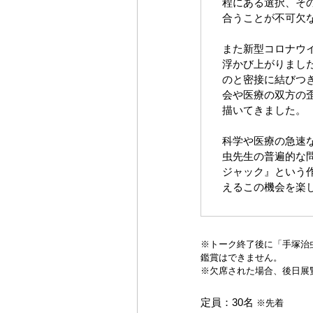
程にある選択、そ
合うことが不可欠
また新型コロナウ
浮かび上がりまし
のと密接に結びつ
会や医療の双方の
描いてきました。
科学や医療の急速
虫先生の普遍的な
ジャック』という
えるこの機会を楽
※トーク終了後に「手塚治
鑑賞はできません。
※欠席された場合、後日展
定員：30名
※先着