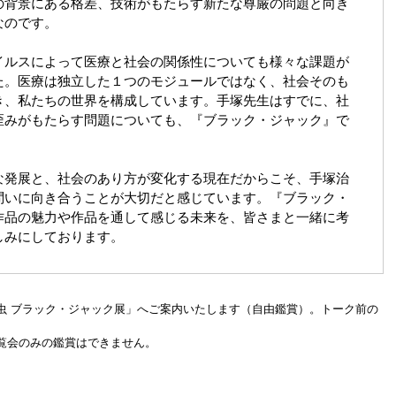
の背景にある格差、技術がもたらす新たな尊厳の問題と向き
なのです。
イルスによって医療と社会の関係性についても様々な課題が
た。医療は独立した１つのモジュールではなく、社会そのも
き、私たちの世界を構成しています。手塚先生はすでに、社
歪みがもたらす問題についても、『ブラック・ジャック』で
な発展と、社会のあり方が変化する現在だからこそ、手塚治
問いに向き合うことが大切だと感じています。『ブラック・
作品の魅力や作品を通して感じる未来を、皆さまと一緒に考
しみにしております。
虫 ブラック・ジャック展」へご案内いたします（自由鑑賞）。トーク前の
覧会のみの鑑賞はできません。