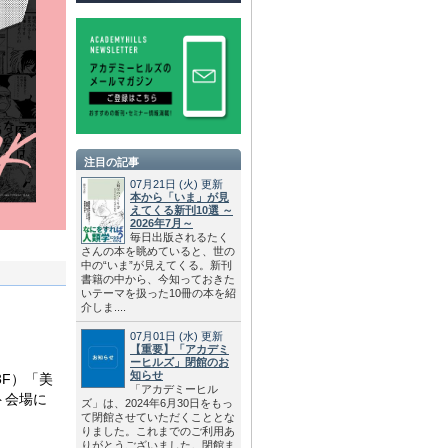
注目の記事
07月21日
(火)
更新
本から「いま」が見
えてくる新刊10選 ～
2026年7月～
毎日出版されるたく
さんの本を眺めていると、世の
中の“いま”が見えてくる。新刊
書籍の中から、今知っておきた
いテーマを扱った10冊の本を紹
介しま....
07月01日
(水)
更新
【重要】「アカデミ
）
ーヒルズ」閉館のお
知らせ
F）「美
「アカデミーヒル
ト会場に
ズ」は、2024年6月30日をもっ
て閉館させていただくこととな
りました。これまでのご利用あ
りがとうございました。閉館ま