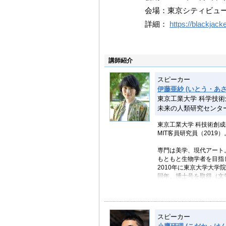
会場：東京シティビュー
詳細：
https://blackjack
講師紹介
スピーカー
伊藤亜紗 (いとう・あさ
東京工業大学 科学技
未来の人類研究センタ
東京工業大学 科技術創
MIT客員研究員（2019）
専門は美学、現代アート
もともと生物学者を目指
2010年に東京大学大
同年、博士号を取得（文
主な著作に『目の見えな
（春秋社）など。WIRED Au
スピーカー