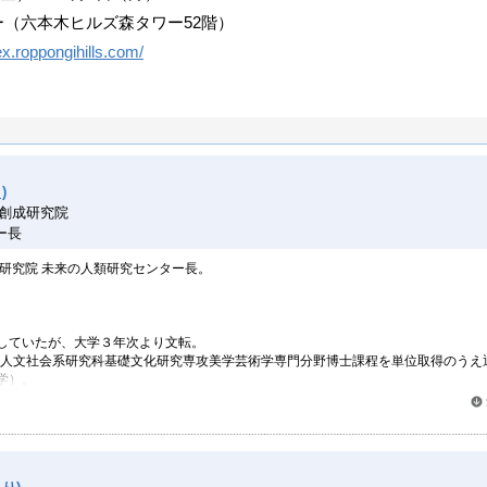
（六本木ヒルズ森タワー52階）
ex.roppongihills.com/
)
術創成研究院
ー長
成研究院 未来の人類研究センター長。
。
。
していたが、大学３年次より文転。
学院人文社会系研究科基礎文化研究専攻美学芸術学専門分野博士課程を単位取得のうえ
学）。
い人は世界をどう見ているのか』（光文社）、『どもる体』（医学書院）、『記憶
di INNOVATION AWARD 2017受賞。