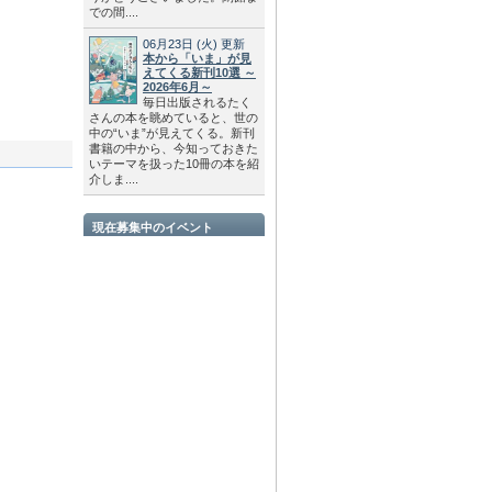
での間....
06月23日
(火)
更新
本から「いま」が見
えてくる新刊10選 ～
2026年6月～
毎日出版されるたく
さんの本を眺めていると、世の
中の“いま”が見えてくる。新刊
書籍の中から、今知っておきた
いテーマを扱った10冊の本を紹
介しま....
現在募集中のイベント