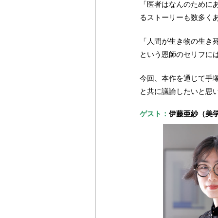
「医者はなんのために
るストーリーも数多く
「人間が生き物の生き
という恩師のセリフに
今回、本作を通じて手
と共に議論したいと思
ゲスト：
伊藤亜紗（美