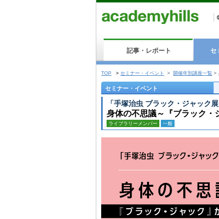
記事・レポート
セ
TOP
>
セミナー・イベント
>
開催年別講座一覧
>
セミナー・イベント
「手塚治虫 ブラック・ジャック展
身体の不思議～『ブラック・
ライブラリーメンバー
一般