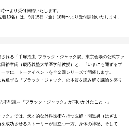
11時〜より受付開始いたします。
着10名）は、9月15日（金）18時〜より受付開始いたします。
催される「手塚治虫 ブラック・ジャック展」東京会場の公式ファ
宮田裕章氏（慶応義塾大学医学部教授）と、『いまにも通ずるブ
テーマに、トークイベントを全２回シリーズで開催します。
にも通ずる『ブラック・ジャック』の本質を読み解く議論を盛り
体の不思議～『ブラック・ジャック』が問いかけたこと～」
ャック』では、天才的な外科技術を持つ医師・間黒男（はざま・
術を成功させるストーリーが目立つ一方、身体の神秘、そして