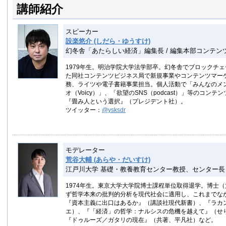
講師紹介
スピーカー
設楽悠介 (しだら・ゆうすけ)
幻冬舎「あたらしい経済」編集長 / 編集本部コンテン
1979年生。明治学院大学法学部卒。幻冬舎でブロックチ
た同社コンテンツビジネス局で新規事業やコンテンツマー
務、ライツや電子書籍事業担当。個人活動で「みんなのメンター
オ（Voicy）」、「欲望のSNS（podcast）」等のコンテン
『畳み人という選択』（プレジデント社）。
ツイッター：
@ysksdr
モデレーター
荒谷大輔 (あらや・だいすけ)
江戸川大学 基礎・教養教育センター教授、センター長
1974年生。東京大学大学院博士課程単位取得退学。博士
ず哲学本来の批判的分析を現代社会に適用し、これまでな
『資本主義に出口はあるか』（講談社現代新書）、『ラカ
エ）、『「経済」の哲学：ナルシスの危機を越えて』（せ
『ドゥルーズ／ガタリの現在』（共著、平凡社）など。