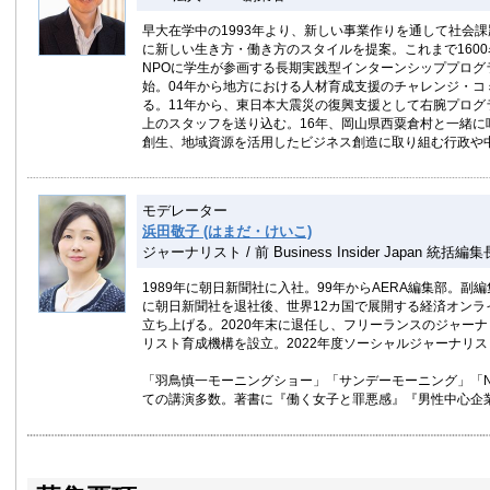
早大在学中の1993年より、新しい事業作りを通して社会
に新しい生き方・働き方のスタイルを提案。これまで160
NPOに学生が参画する長期実践型インターンシッププログ
始。04年から地方における人材育成支援のチャレンジ・コ
る。11年から、東日本大震災の復興支援として右腕プログ
上のスタッフを送り込む。16年、岡山県西粟倉村と一緒
創生、地域資源を活用したビジネス創造に取り組む行政や
モデレーター
浜田敬子 (はまだ・けいこ)
ジャーナリスト / 前 Business Insider Japan 統括編集
1989年に朝日新聞社に入社。99年からAERA編集部。副編
に朝日新聞社を退社後、世界12カ国で展開する経済オンラインメデ
立ち上げる。2020年末に退任し、フリーランスのジャーナ
リスト育成機構を設立。2022年度ソーシャルジャーナリ
「羽鳥慎一モーニングショー」「サンデーモーニング」「N
ての講演多数。著書に『働く女子と罪悪感』『男性中心企