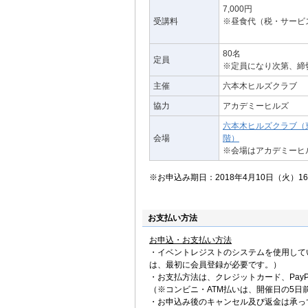
7,000円
受講料
※昼食代（税・サービ
80名
定員
※定員になり次第、締
主催
六本木ヒルズクラブ
協力
アカデミーヒルズ
六本木ヒルズクラブ（東
会場
階）
※会場はアカデミーヒ
※お申込み期日：2018年4月10日（火）
お支払い方法
お申込・お支払い方法
・イベントレジストのシステムを使用して
は、最初に会員登録が必要です。）
・お支払方法は、クレジットカード、PayP
（※コンビニ・ATM払いは、開催日の5日
・お申込み後のキャンセル及び返金は承っ