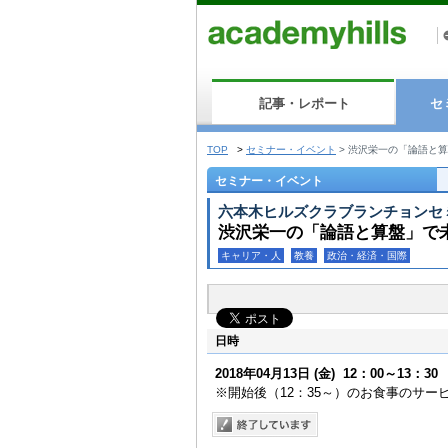
記事・レポート
セ
TOP
>
セミナー・イベント
>
渋沢栄一の「論語と算
セミナー・イベント
六本木ヒルズクラブランチョンセ
渋沢栄一の「論語と算盤」で
キャリア・人
教養
政治・経済・国際
日時
2018年04月13日
(金)
12：00～13：30
※開始後（12：35～）のお食事のサ