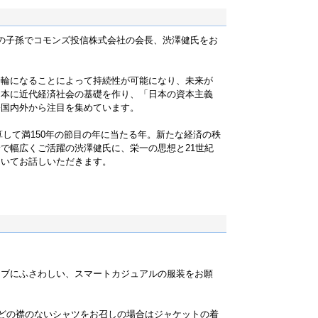
の子孫でコモンズ投信株式会社の会長、渋澤健氏をお
両輪になることによって持続性が可能になり、未来が
日本に近代経済社会の基礎を作り、「日本の資本主義
今国内外から注目を集めています。
起算して満150年の節目の年に当たる年。新たな経済の秩
で幅広くご活躍の渋澤健氏に、栄一の思想と21世紀
ついてお話しいただきます。
ラブにふさわしい、スマートカジュアルの服装をお願
どの襟のないシャツをお召しの場合はジャケットの着