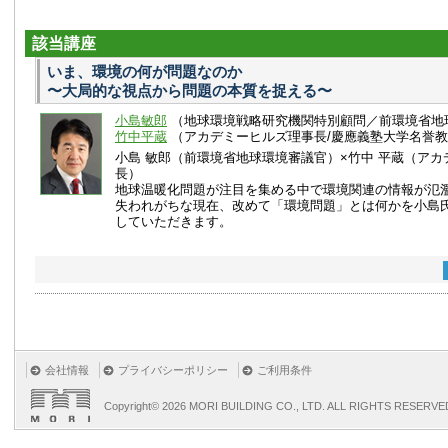
該当講座
いま、環境の何が問題なのか
〜大局的な視点から問題の本質を捉える〜
小島敏郎
（地球環境戦略研究機関特別顧問／前環境省地
竹中平蔵
（アカデミーヒルズ理事長/慶應義塾大学名誉
小島 敏郎（前環境省地球環境審議官）×竹中 平蔵（ア
長）
地球温暖化問題が注目を集める中で環境関連の情報が氾
失われがちな現在、改めて「環境問題」とは何かを小島
していただきます。
会社情報
プライバシーポリシー
ご利用条件
Copyright©
2026 MORI BUILDING CO., LTD. ALL RIGHTS RESERVE