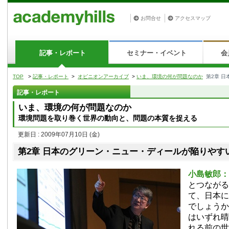
お問合せ
アクセスマップ
記事・レポート
セミナー・イベント
会
TOP
>
記事・レポート
>
オピニオンアーカイブ
>
いま、環境の何が問題なのか
第2章 
記事・レポート
いま、環境の何が問題なのか
環境問題を取り巻く世界の動向と、問題の本質を捉える
更新日 : 2009年07月10日
(金)
第2章 日本のグリーン・ニュー・ディールが陥りやす
小島敏郎：
とつながる
て、日本に
でしょうか
はいずれ晴
れる前の世