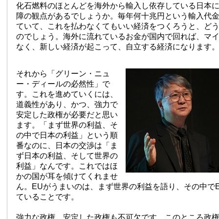
化石燃料のほとんどを海外から輸入し依存している日本
障の観点があるでしょうか。毎年何十兆円という輸入代
ていて、これを払わなくてもいい経済をつくろうと、ど
のでしょう。海外に流れているお金が国内で回れば、マ
なく、新しい経済が起こって、自立する経済になります
それから「グリーン・ニュ
ー・ディールの必然性」で
す。これを進めていくには、
道義性があり、かつ、強力で
安定した政権が必要だと思い
ます。「まず世界の利益、そ
の中で日本の利益」という順
番なのに、日本の交渉は「ま
ず日本の利益、そして世界の
利益」なんです。これではほ
かの国が耳を傾けてくれませ
ん。EUがうまいのは、まず世界の利益を語り、その中で
ていることです。
強力な政権、安定した政権も不可欠です。このところ政