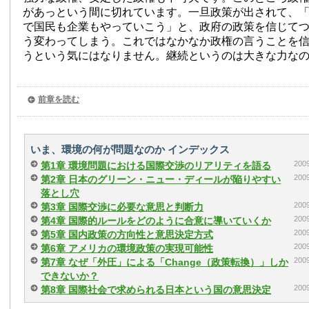
があっという間に切れています。一旦政策が出されて、
で国民も企業もやっていこう」と、政府の政策を信じて
う変わってしまう。これではなかなか政権の言うことを
うという気にはなりません。継続というのは大きな力な
前章を読む
いま、環境の何が問題なのか インデックス
20
第1章 環境問題における国際交渉のリアリティを語る
20
第2章 日本のグリーン・ニュー・ディールが陥りやすい
落とし穴
20
第3章 国際交渉に必要な意思と判断力
20
第4章 国際的ルールをどのように合意に導いていくか
20
第5章 国内政策の方向性と意思決定方式
20
第6章 アメリカの環境政策の実現可能性
20
第7章 なぜ「外圧」による「Change（政策転換）」しか
できないか？
20
第8章 国際社会で求められる日本という国の意思決定