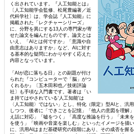
く出されています。『人工知能とは』
〔人工知能学会監修、松尾豊編著／近
代科学社〕は、学会誌『人工知能』に
掲載された「レクチャーシリーズ」
に、分野を異にする13人の専門家が寄
せた論文を編んだものです。論文とは
いえ、「AIとは何ですか」「意識や自
由意志はありますか」など、AIに対す
る基本的な疑問にわかりやすく応えた
内容となっています。
「AIが恋に落ちる日」との副題が付け
られた『コンピューターで「脳」がつ
くれるか』〔五木田和也／技術評論
社〕も手頃な入門書です。著者は「い
ま持てはやされている‘人工知能’は
〈人工知能〉ではない」とし、特化（限定）型AIと、汎用
しつつ、後者に「できごとを記憶」「他人の意図を理解
え話に対応」「嘘をつく」「高度な推論を行う」「未来
を使う」「映画や音楽を楽しむ」といったイメージを描
に、汎用AIはまだ基礎研究の段階にあり、その成否を握る