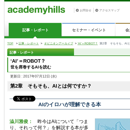
お問合せ
アクセスマップ
記事・レポート
セミナー・イベント
会
TOP
>
記事・レポート
>
オピニオンアーカイブ
>
‘AI’＝ROBOT？
第2章 そもそも、AI
記事・レポート
‘AI’＝ROBOT？
世を席巻するAIを読む
更新日 : 2017年07月12日
(水)
第2章 そもそも、AIとは何ですか？
AIのイロハが理解できる本
澁川雅俊：
昨今はAIについて「つま
り、それって何？」を解説する本が多