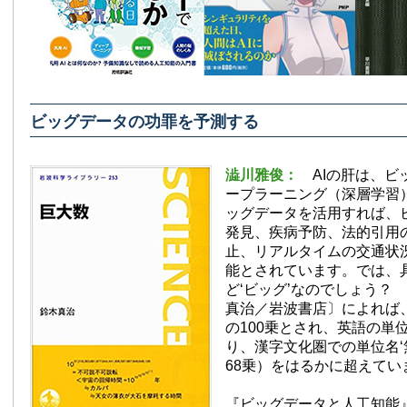
ビッグデータの功罪を予測する
澁川雅俊：
AIの肝は、
ープラーニング（深層学習
ッグデータを活用すれば、
発見、疾病予防、法的引用
止、リアルタイムの交通状
能とされています。では、
ど‘ビッグ’なのでしょう？
真治／岩波書店〕によれば、
の100乗とされ、英語の単位名は
り、漢字文化圏での単位名‘無
68乗）をはるかに超えてい
『ビッグデータと人工知能