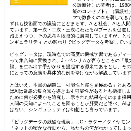
公論新社〕の著者は、1988
能のコンセプト』（講談社
マで数多くの本を著してき
ずれも技術面での議論にとどまらず、AIと社会、AIと人
ています。第一次・二次・三次にわたるAIブームを促進
踏まえつつ、その思考を段階的に展開していますが、とり
ンギュラリティ’との関わりでビッグデータを考察してい
ビッグデータは、現時点での高度の機械学習であるディ
って集合知に変換され、J・ベンサムが言うところの「最
福」を生み出す手がかりを提起する源泉であるとし、そ
にとっての意義を具体的な例を挙げながら解説していま
とはいえ、本書の副題に「可能性と罠を見極める」とあ
ばAIは衆愚の集合知を導き出す可能性があるとも指摘し
ために何が必要かを追究し、示された結果をそのまま採
人間の英知によってことを図ることが肝要だと述べ、AI
はない、シンギュラリティは幻想とも言っています。
『ビッグデータの残酷な現実』〔C・ラダー／ダイヤモン
「ネットの密かな行動から、私たちの何がわかってしま