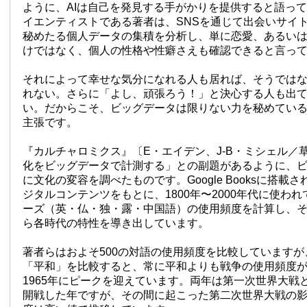
ように、AIは自己を発見する手がかりを提供すると語っ
イエンティストである著者は、SNSを通じて出会いサイ
秘めたる個人データの集積を分析し、単に恋愛、あるい
けではなく、個人の性格や性癖さえも確認できると言っ
それによって幸せな気分になれる人も居れば、そうでは
れない。さらに「よし、頑張ろう！」と決心する人も出
い。だからこそ、ビッグデータは限りない力を秘めてい
主張です。
『カルチャロミクス』〔E・エイデン、J-B・ミシェル／
化をビッグデータで計測する」との副題があるように、
に文化の変容を調べたものです。Google Booksに搭載
ジタルコンテンツをもとに、1800年〜2000年代に使わ
ーズ（英・仏・独・露・中国語）の使用頻度を計算し、
ら各時代の特性を導き出しています。
著者らはおよそ500の対語の使用頻度を比較しています
「平和」を比較すると、常に平和よりも戦争の使用頻度が多
1965年にピークを迎えています。両年は第一次世界大戦
開戦した年ですが、その間に起こった第二次世界大戦の