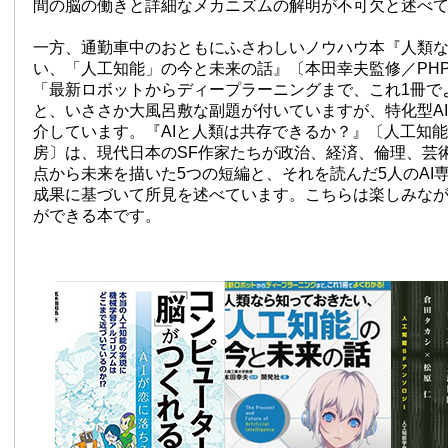
間の脳の働きと詳細なメカニズムの解明が不可欠と述べ
一方、通勤車中のおともにふさわしいノウハウ本『人類
い、「人工知能」の今と未来の話』〔本田幸夫監修／PH
「最新ロボットからディープラーニングまで、これ1冊で
と、いささか大風呂敷な副題が付いていますが、特化型A
介しています。『AIと人類は共存できるか？』〔人工知
房〕は、現代日本のSF作家たちが政治、経済、倫理、芸
点から未来を描いた5つの短編と、それを読んだ5人のAI
成果に基づいて所見を述べています。こちらは楽しみなが
ができる本です。