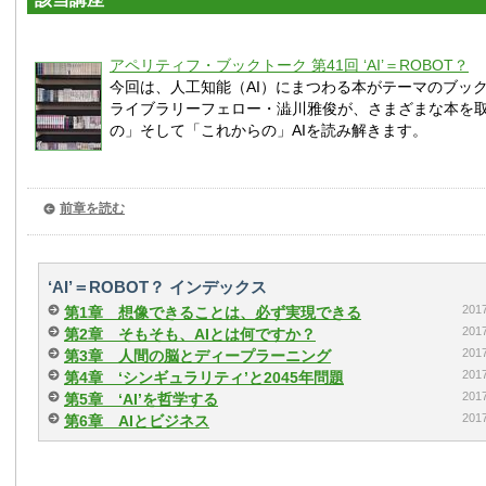
アペリティフ・ブックトーク 第41回 ‘AI’＝ROBOT？
今回は、人工知能（AI）にまつわる本がテーマのブッ
ライブラリーフェロー・澁川雅俊が、さまざまな本を
の」そして「これからの」AIを読み解きます。
前章を読む
‘AI’＝ROBOT？ インデックス
20
第1章 想像できることは、必ず実現できる
20
第2章 そもそも、AIとは何ですか？
20
第3章 人間の脳とディープラーニング
20
第4章 ‘シンギュラリティ’と2045年問題
20
第5章 ‘AI’を哲学する
20
第6章 AIとビジネス