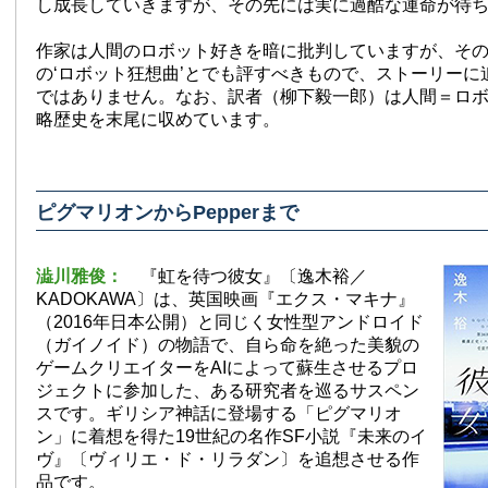
し成長していきますが、その先には実に過酷な運命が待
作家は人間のロボット好きを暗に批判していますが、そ
の‘ロボット狂想曲’とでも評すべきもので、ストーリーに
ではありません。なお、訳者（柳下毅一郎）は人間＝ロ
略歴史を末尾に収めています。
ピグマリオンからPepperまで
澁川雅俊：
『虹を待つ彼女』〔逸木裕／
KADOKAWA〕は、英国映画『エクス・マキナ』
（2016年日本公開）と同じく女性型アンドロイド
（ガイノイド）の物語で、自ら命を絶った美貌の
ゲームクリエイターをAIによって蘇生させるプロ
ジェクトに参加した、ある研究者を巡るサスペン
スです。ギリシア神話に登場する「ピグマリオ
ン」に着想を得た19世紀の名作SF小説『未来のイ
ヴ』〔ヴィリエ・ド・リラダン〕を追想させる作
品です。