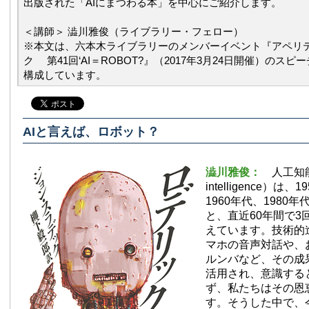
出版された「AIにまつわる本」を中心にご紹介します。
＜講師＞ 澁川雅俊（ライブラリー・フェロー）
※本文は、六本木ライブラリーのメンバーイベント『アペリ
ク 第41回‘AI＝ROBOT?』（2017年3月24日開催）のス
構成しています。
AIと言えば、ロボット？
澁川雅俊：
人工知能（
intelligence）は
1960年代、1980
と、直近60年間で3
えています。技術的
マホの音声対話や、
ルンバなど、その成
活用され、意識する
ず、私たちはその恩
す。そうした中で、