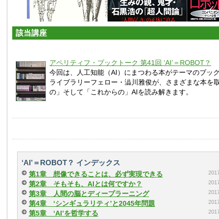
該当講座
アペリティフ・ブックトーク 第41回 ‘AI’＝ROBOT？
今回は、人工知能（AI）にまつわる本がテーマのブッ
ライブラリーフェロー・澁川雅俊が、さまざまな本を
の」そして「これからの」AIを読み解きます。
‘AI’＝ROBOT？ インデックス
20
第1章 想像できることは、必ず実現できる
20
第2章 そもそも、AIとは何ですか？
20
第3章 人間の脳とディープラーニング
20
第4章 ‘シンギュラリティ’と2045年問題
20
第5章 ‘AI’を哲学する