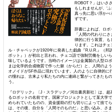
ROBOT？」はいさ
もしれませんが、‘ふ
真っ先に思い浮かべ
ずです。
辞書によれば、ロボッ
「人間の代わりにさ
律的に行う装置、も
ります。これはチェ
ル・チャペックが1920年に発表した戯曲『R.U.R.』（
ボット』）が初出と言われ、チェコ語で強制労働をしい
味しているようです。当時のイメージは金属製の人型ロ
まは化学的合成物質で作った躯（からだ）と、人間のよ
オノイドがSF作品に現れています。人のように自律的に
の憧れは、古来より私たちの内に連綿と繋がってきたも
う。
『ロデリック』〔J・スラデック／河出書房新社〕は、超高
るロボットの名前です。国家プロジェクトとして某大学
められていたものの、資金援助の打ち切りによって捨て
は、その後、自分を「人間そのものだ」と思い込み、さ