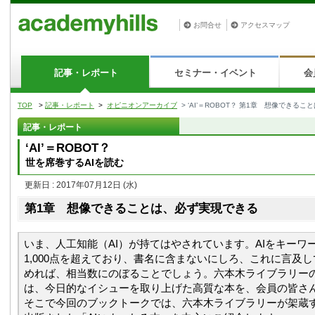
お問合せ
アクセスマップ
記事・レポート
セミナー・イベント
会
TOP
>
記事・レポート
>
オピニオンアーカイブ
> ‘AI’＝ROBOT？ 第1章 想像できる
記事・レポート
‘AI’＝ROBOT？
世を席巻するAIを読む
更新日 : 2017年07月12日
(水)
第1章 想像できることは、必ず実現できる
いま、人工知能（AI）が持てはやされています。AIをキーワ
1,000点を超えており、書名に含まないにしろ、これに言及
めれば、相当数にのぼることでしょう。六本木ライブラリー
は、今日的なイシューを取り上げた高質な本を、会員の皆さ
そこで今回のブックトークでは、六本木ライブラリーが架蔵す