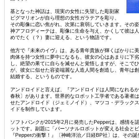
基となった神話は、現実の女性に失望した彫刻家
ピグマリオンが自ら理想の女性ガラテアを彫り、
その彫像に恋い焦がれ、次第に衰弱していきます。その
神アフロディーテは、彫像に生命を与え、かくして彼は
めでたく（？）妻に迎える、という物語です。
他方で『未来のイヴ』は、ある青年貴族が輝くばかりに
肉体を持つ女性に夢中になるも、彼女の心はあまりに下
し、絶望の果てに自らを滅せんと覚悟しますが、そこで
が、彼女に似せた容姿端麗な人造人間を創造し、青年は
結婚する、というものです。
アンドロイドと言えば、『アンドロイドは人間になれる
春秋〕があります。世界的なロボット工学者である著者
せたアンドロイド（ジェミノイド）、マツコ・デラック
イドを制作しています。
ソフトバンクが2015年2月に発売したPepperは、感情
ットです。副題に「パーソナルロボットが変える社会と
『Pepperの衝撃！』〔神崎洋治／日経BP社〕は、その