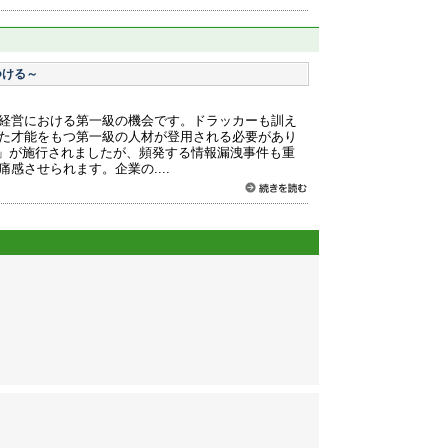
つける～
経営における第一級の機会です。ドラッカーも訓え
た才能をもつ第一級の人材が登用される必要があり
法」が施行されましたが、頻発する情報漏洩事件も重
感させられます。企業の....