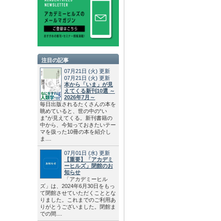
注目の記事
07月21日
(火)
更新
07月21日
(火)
更新
本から「いま」が見
えてくる新刊10選 ～
2026年7月～
毎日出版されるたくさんの本を
眺めていると、世の中の“い
ま”が見えてくる。新刊書籍の
中から、今知っておきたいテー
マを扱った10冊の本を紹介し
ま....
07月01日
(水)
更新
【重要】「アカデミ
ーヒルズ」閉館のお
知らせ
「アカデミーヒル
ズ」は、2024年6月30日をもっ
て閉館させていただくこととな
りました。これまでのご利用あ
りがとうございました。閉館ま
での間....