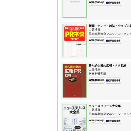
新聞・テレビ・雑誌・ウェブに
山見博康
日本能率協会マネジメントセン
勝ち組企業の広報・ＰＲ戦略
山見博康
ＰＨＰ研究所
ニュースリリース大全集
山見博康
日本能率協会マネジメントセン