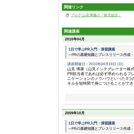
関連リンク
ブログ:山見博康の『善言励言』
関連講座
2010年04月
1日で学ぶPR入門・演習講座
～PRの基礎知識とプレスリリース作成
講座開催日：2010年04月18日
(日)
山見 博康（山見インテグレーター株
PR担当者であれば必ず求められるプ
ニケーションのノウハウといった3つ
キルを短時間で身につけることができ
2009年10月
1日で学ぶPR入門・演習講座
～PRの基礎知識とプレスリリース作成