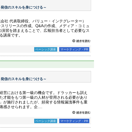
・発信のスキルを身につける～
式会社 代表取締役、バリュー・インテグレーター）
レスリリースの作成、Q&Aの作成、メディア・コミュ
の演習を踏まえることで、広報担当者として必要なス
る講座です。
ベーシック講座
マーケティング・PR
・発信のスキルを身につける～
経営における第一級の機会です。ドラッカーも訓え
た才能をもつ第一級の人材が登用される必要があり
護法」が施行されましたが、頻発する情報漏洩事件も重
感させられます。企....
ベーシック講座
マーケティング・PR