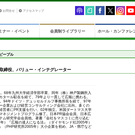
お問合せ
アクセスマップ
ミナー・イベント
会員制ライブラリー
ホール・カンファレ
ピープル
）
表取締役、バリュー・インテグレーター
れ。68年九州大学経済学部卒業、同年（株）神戸製鋼所入
カタール駐在を経て、79年より一貫して広報に携わる。
。94年ドイツ・デュッセルドルフ事務所長を経て、97年
ー企業および経営コンサルティング会社に出向。多くの
経営者にPR支援を行い、02年独立。米国ダートマス大学
マネジメントプログラム修了。日本PR協会会員、日本広
テム研究学会会員他。著書『会社をマスコミに売り込む
2年）『広報の達人になる法』（ダイヤモンド社2005年）
（PHP研究所2005年）大小企業を初め、JA・県庁など