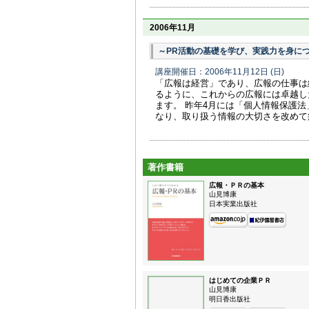
2006年11月
～PR活動の基礎を学び、実践力を身に
講座開催日：2006年11月12日
(日)
「広報は経営」であり、広報の仕事は
るように、これからの広報には卓越し
ます。 昨年4月には「個人情報保護
なり、取り扱う情報の大切さを改めて痛
著作書籍
広報・ＰＲの基本
山見博康
日本実業出版社
はじめての企業ＰＲ
山見博康
明日香出版社