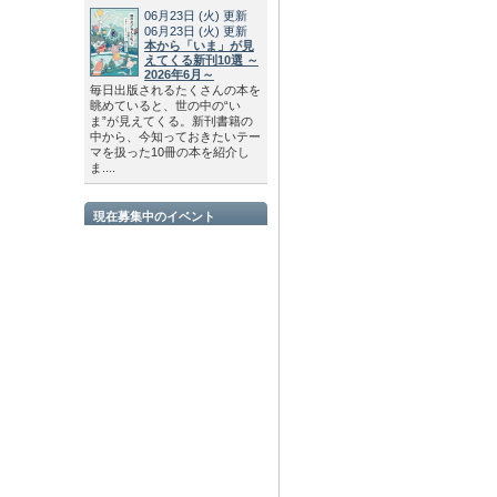
06月23日
(火)
更新
06月23日
(火)
更新
本から「いま」が見
えてくる新刊10選 ～
2026年6月～
毎日出版されるたくさんの本を
眺めていると、世の中の“い
ま”が見えてくる。新刊書籍の
中から、今知っておきたいテー
マを扱った10冊の本を紹介し
ま....
現在募集中のイベント