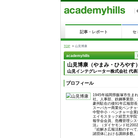
記事・レポート
セ
TOP
>
山見博康
academyhills
山見博康（やまみ・ひろやす
山見インテグレーター株式会社 代
プロフィール
1945年福岡県飯塚市生ま
社。人事部、鉄鋼事業部、
豪州駐在の後91年広報部長
スーパカー商業化ベンチャ
中堅中小・ベンチャー企業
エイモスタック経営大学院
報学会会員、危機管理シス
法』（ダイヤモンド社200
『絵解き広報活動のすべて』
諸団体における講師多数。