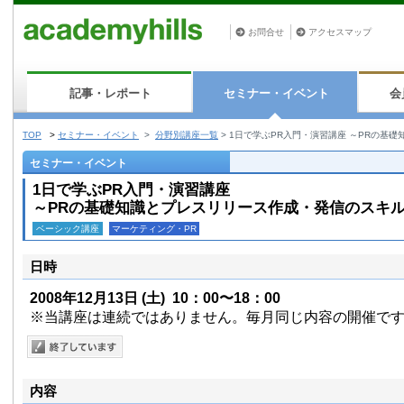
お問合せ
アクセスマップ
記事・レポート
セミナー・イベント
会
TOP
>
セミナー・イベント
>
分野別講座一覧
>
1日で学ぶPR入門・演習講座 ～PRの基
セミナー・イベント
1日で学ぶPR入門・演習講座
～PRの基礎知識とプレスリリース作成・発信のスキ
ベーシック講座
マーケティング・PR
日時
2008年12月13日
(土)
10：00〜18：00
※当講座は連続ではありません。毎月同じ内容の開催で
内容