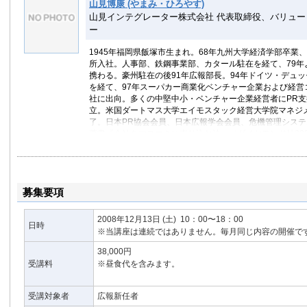
山見博康 (やまみ・ひろやす)
山見インテグレーター株式会社 代表取締役、バリュ
ー
1945年福岡県飯塚市生まれ。68年九州大学経済学部卒業
所入社。人事部、鉄鋼事業部、カタール駐在を経て、79年
携わる。豪州駐在の後91年広報部長。94年ドイツ・デュ
を経て、97年スーパカー商業化ベンチャー企業および経営
社に出向。多くの中堅中小・ベンチャー企業経営者にPR支
立。米国ダートマス大学エイモスタック経営大学院マネジ
了。日本PR協会会員、日本広報学会会員、危機管理シス
著書『会社をマスコミに売り込む法』（ダイヤモンド社20
になる法』（ダイヤモンド社2005年）『絵解き広報活動の
所2005年）大小企業を初め、JA・県庁など諸団体におけ
ブログ:山見博康の『善言励言』
募集要項
2008年12月13日
(土)
10：00〜18：00
日時
※当講座は連続ではありません。毎月同じ内容の開催で
38,000円
受講料
※昼食代を含みます。
受講対象者
広報新任者