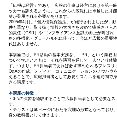
「広報は経営」であり、広報の仕事は経営における第一
ッカーも訓えるように、これからの広報には卓越した才
材が登用される必要があります。
2005年4月に「個人情報保護法」が施行されましたが、
件も重なり、取り扱う情報の大切さを改めて痛感させら
的責任（CSR）やコンプライアンス意識の向上が叫ばれ
略の多様化・グローバル化に伴って、今ほど広報の重要
代はありません。
本講座では、PR活動の基本実務を、「PR」という業務
ついて学ぶとともに、それを演習を通して一人ひとり体
す。つまり、PR担当者であれば必ず求められるプレスリ
Q&Aの作成、メディア・コミュニケーションのノウハウ
えることで、広報担当者として必要なスキルを短時間で
きる講座です。
本講座の特徴
・3つの演習を経験することで広報担当者として必要なス
す。
・テキストは60ページにわたる穴埋め形式となっており
身の教科書として使えます。