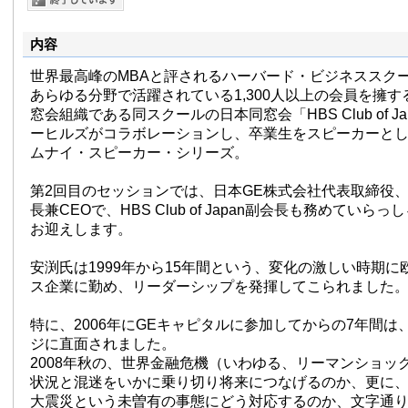
内容
世界最高峰のMBAと評されるハーバード・ビジネススクー
あらゆる分野で活躍されている1,300人以上の会員を擁
窓会組織である同スクールの日本同窓会「HBS Club of J
ーヒルズがコラボレーションし、卒業生をスピーカーと
ムナイ・スピーカー・シリーズ。
第2回目のセッションでは、日本GE株式会社代表取締役、
長兼CEOで、HBS Club of Japan副会長も務めていら
お迎えします。
安渕氏は1999年から15年間という、変化の激しい時期
ス企業に勤め、リーダーシップを発揮してこられました
特に、2006年にGEキャピタルに参加してからの7年間は
ジに直面されました。
2008年秋の、世界金融危機（いわゆる、リーマンショッ
状況と混迷をいかに乗り切り将来につなげるのか、更に、2
大震災という未曽有の事態にどう対応するのか、文字通