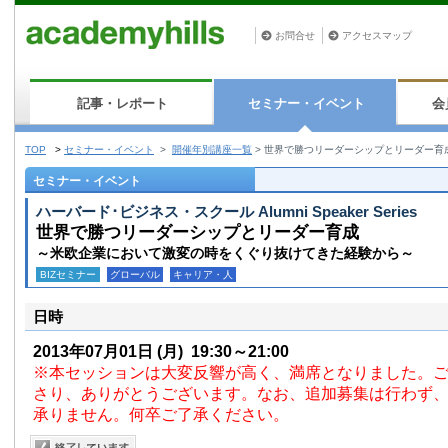
お問合せ
アクセスマップ
記事・レポート
セミナー・イベント
会
TOP
>
セミナー・イベント
>
開催年別講座一覧
>
世界で勝つリーダーシップとリーダー育
セミナー・イベント
ハーバード･ビジネス・スクール Alumni Speaker Series
世界で勝つリーダーシップとリーダー育成
～米欧企業において激変の時をくぐり抜けてきた経験から～
BIZセミナー
グローバル
キャリア・人
日時
2013年07月01日
(月)
19:30～21:00
※本セッションは大変反響が高く、満席となりました。
さり、ありがとうございます。なお、追加募集は行わず
承りません。何卒ご了承ください。