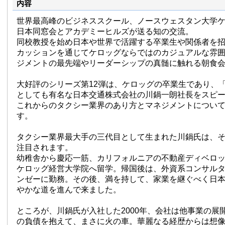
内容
世界最高峰のビジネススクール、ノースウェスタン大学
日本同窓会とアカデミーヒルズが送る知の交流。
同校教授を始め日本や世界で活躍する卒業生や関係者を
カッションを通じてケロッグならではのカジュアルな雰
ジメントの最先端やリーダーシップの真髄に触れる朝食
大好評のシリーズ第12弾は、ケロッグの卒業生であり、
としても有名な日本交通株式会社の川鍋一朗社長をスピ
これからのタクシー業界のあり方とマネジメントについ
す。
タクシー業界最大手の三代目として生まれた川鍋氏は、
注目されます。
幼稚舎から慶応一筋、カリフォルニアの不動産ディベロ
ケロッグ経営大学院へ留学。帰国後は、外資系コンサル
ンゼーに勤務。その後、満を持して、家業を継ぐべく日
やかな道を進んで来ました。
ところが、川鍋氏が入社した2000年、会社は他事業の展開
の負債を抱えて、まさに火の車。華麗なる経歴からは想