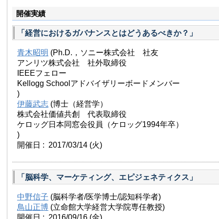
日本交通株式会社ホームページ
開催実績
「経営におけるガバナンスとはどうあるべきか？」
青木昭明
(Ph.D.，ソニー株式会社 社友
アンリツ株式会社 社外取締役
IEEEフェロー
Kellogg Schoolアドバイザリーボードメンバー
)
伊藤武志
(博士（経営学）
株式会社価値共創 代表取締役
ケロッグ日本同窓会役員（ケロッグ1994年卒）
)
開催日 : 2017/03/14
(火)
「脳科学、マーケティング、エピジェネティクス」
中野信子
(脳科学者/医学博士/認知科学者)
鳥山正博
(立命館大学経営大学院専任教授)
開催日 : 2016/09/16
(金)