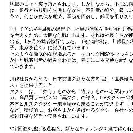
地獄の日々へ突き落とされます。しかしながら、不屈の
は、銀行と粘り強く交渉しながら、不動産の処分、厳し
革で、何とか負債を返済、業績を回復し、難局を乗り切
そしてそのV字回復の過程で、社員の信頼を勝ち得た川鍋
を考えるために大胆な作戦に出ます。それは社長自らが
出る、1ヶ月の武者修行でした。（その詳細は、川鍋氏の
子、東京を往く』に記されています）
そのような徹底的な現場思考と、ケロッグMBAやマッキ
かした戦略思考の組み合わせは、着実に日本交通を新た
でいきます。
川鍋社長が考える、日本交通の新たな方向性は「世界最
ス」を提供すること。
タクシーは、「拾う」ものから「選ぶ」ものへと変わっ
み、高品質サービスの「黒タク」の導入、EVタクシーの
本木ヒルズのタクシー乗車場から乗ることができます：1
など、積極的に、お客さまから選ばれるタクシー会社へ
精神旺盛な経営で実践されています。
V字回復を遂げる過程と、新たなチャレンジを経て得られ