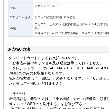
アカデミーヒルズ
主催
プログラム提供
ケロッグ経営大学院日本同窓会
アカデミーヒルズ49（東京都港区六本木6-10-1 六本木
会場
階）
※都合により40階に変更する場合、受講生には直接ご案
お支払い方法
クレジットカードによるお支払いのみです。
※お申込み後のキャンセル及び返金は承っておりません。
※クレジットカードはVISA、MASTER、JCB、AMERICAN E
DINERSのみのお取扱となります。
※お支払方法は「一回払い」のみとなります。（「リボルビ
い」等はご利用いただけません）
【その他】
※領収証をご希望の方は、「申込画面」内の＜請求書・領収
ボタンの「WEB上で発行する」をお選び下さい。
「WEB上で発行する」をお選びいただきますと申込完了後に