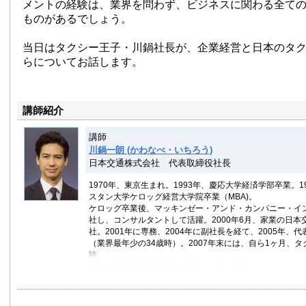
メントの経験は、業界を問わず、ビジネスに関わる全て
ものがあるでしょう。
当日はタクシー王子・川鍋社長が、企業経営と日本のタ
らについてお話します。
講師紹介
講師
川鍋一朗 (かわなべ・いちろう)
日本交通株式会社 代表取締役社長
1970年、東京生まれ。1993年、慶応大学経済学部卒業。1
スタン大学ケロッグ経営大学院卒業（MBA)。
ケロッグ卒業後、マッキンゼー・アンド・カンパニー・イ
社し、コンサルタントして活躍。2000年6月、家業の日本
社。2001年に専務、2004年に副社長を経て、2005年、
（業界最年少の34歳時）。2007年末には、自ら1ヶ月、
験。
社団法人東京乗用旅客自動車協会・副会長。
著書に、『タクシー王子、東京を往く。－日本交通・三代
イバー日誌」』（文藝春秋刊）がある。