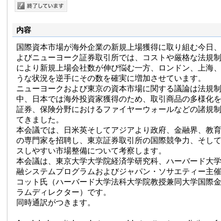
内容
国際資本市場が海外企業の新規上場獲得に取り組む今日
よびニューヨーク証券取引所では、コストや厳格な法規
により新規上場会社数が伸び悩む一方、ロンドン、上海
うな状況を逆手にその数を確実に増加させています。
ニューヨークおよび東京の資本市場に関する議論は法規
中、日本では海外投資家獲得のため、取引商品の多様化
証券、保険分野におけるファイヤーウォールなどの諸規
てきました。
本会議では、日米英そしてアジアより政府、金融界、教育
の専門家を招聘し、東京証券取引所の国際競争力、そし
スしやすい市場整備について考察します。
本会議は、東京大学大学院経済学研究科、ハーバード大
融システムプログラムおよびジャパン・ソサエティー主
コット氏（ハーバード大学法科大学院教授兼同大学国際
ラムディレクター）です。
同時通訳がつきます。