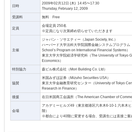
2009年02月12日
(木)
14:45〜17:30
日時
Thursday, February 12, 2009
受講料
無料 Free
会場定員 250名
定員
※定員になり次第締め切らせていただきます
ジャパン・ソサエティー（Japan Society, Inc.）
ハーバード大学法科大学院国際金融システムプログラム（Har
主催
School’s Program on International Financial Systems）
東京大学大学院経済学研究科（The University of Tokyo Grad
Economics）
特別協力
森ビル株式会社（Mori Building Co. Ltd）
米国みずほ証券（Mizuho Securities USA）
協賛
東京大学金融教育研究センター（University of Tokyo Center
Research in Finance）
後援
在日米国商工会議所（The American Chamber of Commerc
アカデミーヒルズ49（東京都港区六本木6-10-1 六本木
会場
階）
※都合により40階に変更する場合、受講生には直接ご案