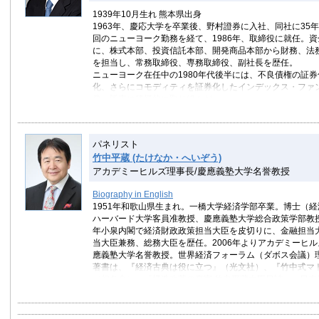
1939年10月生れ 熊本県出身
1963年、慶応大学を卒業後、野村證券に入社、同社に35
回のニューヨーク勤務を経て、1986年、取締役に就任。
に、株式本部、投資信託本部、開発商品本部から財務、法
を担当し、常務取締役、専務取締役、副社長を歴任。
ニューヨーク在任中の1980年代後半には、不良債権の証
化、さらにコモディティを証券化したインデックス・ファ
発・販売に積極的に取り組んだ。
橋本内閣が推進した日本版金融ビックバン政策においては
委員として参画し、日本の金融サービスの自由化に力を注
野村證券を退職後、住友ライフ・インベストメントにて、
パネリスト
10兆円の年金資金の運用、経営に携わった。
竹中平蔵 (たけなか・へいぞう)
2003年4月、政府の金融再生プログラムの一環として誕生
アカデミーヒルズ理事長/慶應義塾大学名誉教授
社長に就任、多くの再生支援案件を手がけ、我が国の不良
な役割を果たすとともに、その後の企業再編の動きに先鞭
Biography in English
た。
1951年和歌山県生まれ。一橋大学経済学部卒業。博士（
2007年6月、東京証券取引所の代表取締役社長に、さらに
ハーバード大学客員准教授、慶應義塾大学総合政策学部教授
会社及び自主規制法人を傘下に持つ持株会社である東京証
年小泉内閣で経済財政政策担当大臣を皮切りに、金融担当
初代代表執行役社長に就任。我が国金融市場の国際競争力
当大臣兼務、総務大臣を歴任。2006年よりアカデミーヒ
腕が期待されている。
應義塾大学名誉教授。世界経済フォーラム（ダボス会議）
著書は、『経済古典は役に立つ』（光文社）、『竹中式マ
（幻冬舎）、『構造改革の真実 竹中平蔵大臣日誌』（日本
究開発と設備投資の経済学』（サントリー学芸賞受賞、東
多数。