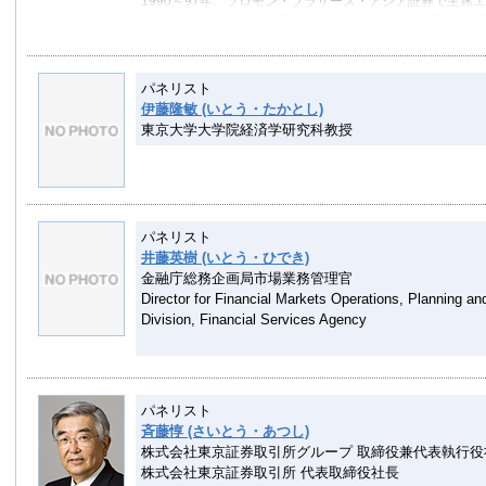
1990～97年、ソロモン・ブラザーズ・アジア証券で主席
る。1983～89年、国際通貨基金（IMF）のアジア部、欧
マサチューセッツ工科大学で経済学博士号、イエール大学
の学士号を取得した。卒業後、ニューヨーク連邦準備銀行
マンハッタン銀行に勤務。1970年、米国からAFS 交換留
パネリスト
古屋で1年間過ごした後、野村総合研究所（1973～74年
伊藤隆敏 (いとう・たかとし)
（1981～82年）で研究業務に従事。
東京大学大学院経済学研究科教授
最新著書は「フェルドマン式 知的生産術」（プレジデント社
書多数。
パネリスト
井藤英樹 (いとう・ひでき)
金融庁総務企画局市場業務管理官
Director for Financial Markets Operations, Planning an
Division, Financial Services Agency
パネリスト
斉藤惇 (さいとう・あつし)
株式会社東京証券取引所グループ 取締役兼代表執行役
株式会社東京証券取引所 代表取締役社長