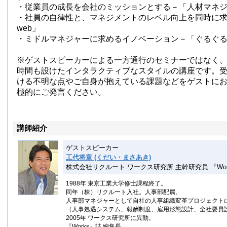
・従業員の成長を会社のミッションとする－「人材マネ
・社員の自律性と、マネジメントのレベル向上を同時に
web」
・ミドルマネジャーに求めるイノベーション－「ぐるぐ
※ゲストスピーカーによる一方通行のセミナーではなく
時間も設けたインタラクティブなスタイルの講座です。
ける不明な点やご自身が抱えている課題などをゲストに
極的にご発言ください。
講師紹介
ゲストスピーカー
工代将章 (くだい・まさあき)
株式会社リクルート ワークス研究所 主幹研究員 『Wo
1988年 東京工業大学修士課程終了。
同年（株）リクルート入社。人事部配属。
人事部マネジャーとして自社の人事組織変革プロジェクト
（人事処遇システム、報酬制度、雇用形態設計、全社要員
2005年 ワークス研究所に異動。
『Works』誌 編集長。