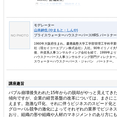
ワークス研究所 Webサイト
『Works』誌 Webサイト
モデレーター
山本紳也 (やまもと・しんや)
プライスウォーターハウスクーパースHRS パートナー
1960年大阪府生まれ。慶應義塾大学工学部管理工学科卒
社（現セイコーエプソン株式会社）入社。90年イリノイ大
後、外資系人事コンサルティング会社を経て、1999年よ
ハウスクーパース人事コンサルティング部門ディレクター。
スウォーターハウスクーパース・ジャパン パートナー。
講座趣旨
バブル崩壊後失われた15年からの脱却がやっと見えてき
傾向ですが、企業の経営基盤の改革については、まさに
えます。急激なIT化、それに伴うビジネスのスピード化
グローバル競争の激化によってそれぞれの業界でビジネ
おり、組織の形や組織や人材のマネジメントのあり方に