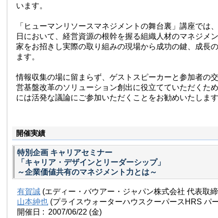
います。
「ヒューマンリソースマネジメントの舞台裏」講座では
日において、経営資源の根幹を握る組織人材のマネジメ
家をお招きし実際の取り組みの現場から成功の鍵、成長
ます。
情報収集の場に留まらず、ゲストスピーカーと参加者の
営基盤改革のソリューション創出に役立てていただくた
には活発な議論にご参加いただくことをお勧めいたしま
開催実績
特別企画 キャリアセミナー
「キャリア・デザインとリーダーシップ」
～企業価値共有のマネジメント力とは～
有賀誠
(エディー・バウアー・ジャパン株式会社 代表取締
山本紳也
(プライスウォーターハウスクーパースHRS パー
開催日 : 2007/06/22
(金)