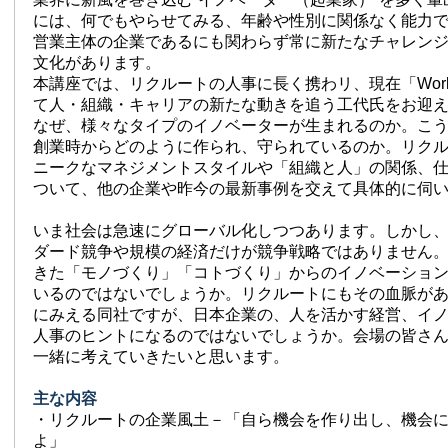
には、何でもやらせてみる、年齢や性別に関係なく能力
営業主体の企業であるにも関わらず常に新たなチャレン
文化があります。
本講座では、リクルートの人事に長く携わリ、現在「Wor
て人・組織・キャリアの新たな動きを追う工代氏をお迎
なぜ、様々なタイプのイノベーターが生まれるのか。こ
創業時からどのように作られ、守られているのか。リク
ニークなマネジメントスタイルや「組織と人」の関係、
ついて、他の企業や昨今の最新事例を交えて具体的に伺
いま社会は急速にグローバル化しつつあります。しかし
ダード競争や規模の経済だけが競争戦略ではありません
きた「モノづくり」「コトづくり」からのイノベーショ
いるのではないでしょうか。リクルートにもその血脈が
にみえる同社ですが、日本企業の、人を活かす経営、イ
人事のヒントになるのではないでしょうか。会場の皆さ
一緒に考えていきたいと思います。
主な内容
・リクルートの企業風土－「自ら機会を作り出し、機会
よ」