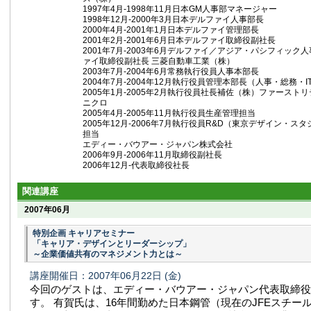
1997年4月‐1998年11月日本GM人事部マネージャー
1998年12月‐2000年3月日本デルファイ人事部長
2000年4月‐2001年1月日本デルファイ管理部長
2001年2月‐2001年6月日本デルファイ取締役副社長
2001年7月‐2003年6月デルファイ／アジア・パシフィック人
ァイ取締役副社長 三菱自動車工業（株）
2003年7月‐2004年6月常務執行役員人事本部長
2004年7月‐2004年12月執行役員管理本部長（人事・総務・I
2005年1月‐2005年2月執行役員社長補佐（株）ファース
ニクロ
2005年4月‐2005年11月執行役員生産管理担当
2005年12月‐2006年7月執行役員R&D（東京デザイン・ス
担当
エディー・バウアー・ジャパン株式会社
2006年9月-2006年11月取締役副社長
2006年12月-代表取締役社長
関連講座
2007年06月
特別企画 キャリアセミナー
「キャリア・デザインとリーダーシップ」
～企業価値共有のマネジメント力とは～
講座開催日：2007年06月22日
(金)
今回のゲストは、エディー・バウアー・ジャパン代表取締役
す。 有賀氏は、16年間勤めた日本鋼管（現在のJFEスチー