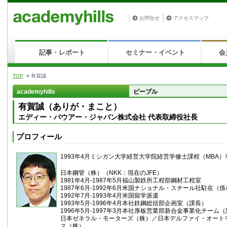
お問合せ
アクセスマップ
記事・レポート
セミナー・イベント
会
TOP
>
有賀誠
academyhills
ピープル
有賀誠（ありが・まこと）
エディー・バウアー・ジャパン株式会社 代表取締役社長
プロフィール
1993年4月ミシガン大学経営大学院経営学修士課程（MBA）
日本鋼管（株）（NKK：現在のJFE）
1981年4月‐1987年5月福山製鉄所工程部鋼材工程室
1987年6月‐1992年6月米国ナショナル・スチール社駐在（
1992年7月‐1993年4月米国留学派遣
1993年5月‐1996年4月本社鉄鋼総括部企画室（課長）
1996年5月‐1997年3月本社厚板営業部新合金事業化チーム
日本ゼネラル・モーターズ（株）／日本デルファイ・オート
ス（株）