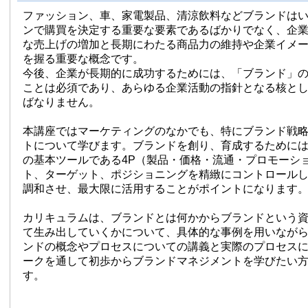
ファッション、車、家電製品、清涼飲料などブランドは
ンで購買を決定する重要な要素であるばかりでなく、企
な売上げの増加と長期にわたる商品力の維持や企業イメ
を握る重要な概念です。
今後、企業が長期的に成功するためには、「ブランド」
ことは必須であり、あらゆる企業活動の指針となる核と
ばなりません。
本講座ではマーケティングのなかでも、特にブランド戦
トについて学びます。ブランドを創り、育成するために
の基本ツールである4P（製品・価格・流通・プロモーシ
ト、ターゲット、ポジショニングを精緻にコントロール
調和させ、最大限に活用することがポイントになります
カリキュラムは、ブランドとは何かからブランドという
て生み出していくかについて、具体的な事例を用いなが
ンドの概念やプロセスについての講義と実際のプロセス
ークを通して初歩からブランドマネジメントを学びたい
す。