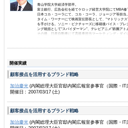
青山学院大学経済学部卒。
富士銀行、広告会社を経てケロッグ経営大学院にてMBA修
日本コカ・コーラにて、コカ・コーラ、ジョージア等担当
タイム・ワーナーにて映画宣伝部長として、“マトリックス”、“
を手がける。ソニー・ピクチャーズに移籍後バイス・プレ
ング統括として“スパイダーマン”、テレビアニメ”鉄腕アト
その後、日産自動車にて高級車担当マーケティング・ダイ
マ、フーガ、ティアナ、ティーダ、スカイライン、NISSAN 
略構築・実施を指揮後関連会社オーテックに出向、海外事
欧、亜における海外事業戦略構築・実施を担当。後、東京
リンピック招致委員会にエグゼクティブ・ディレクターと
ロエミッション事業本部主管兼グローバルマーケティング
開催実績
Nissan LEAF世界導入に参画。
2011年より現職。日本ブランド海外発信、クール・ジャパ
ミュニケーションなど省庁横断活動に従事。
顧客接点を活用するブランド戦略
ケロッグクラブオブジャパン会長。グロービス・パートナ
加治慶光
(内閣総理大臣官邸内閣広報室参事官（国際・IT
開催日 : 2007/03/17
(土)
顧客接点を活用するブランド戦略
加治慶光
(内閣総理大臣官邸内閣広報室参事官（国際・IT