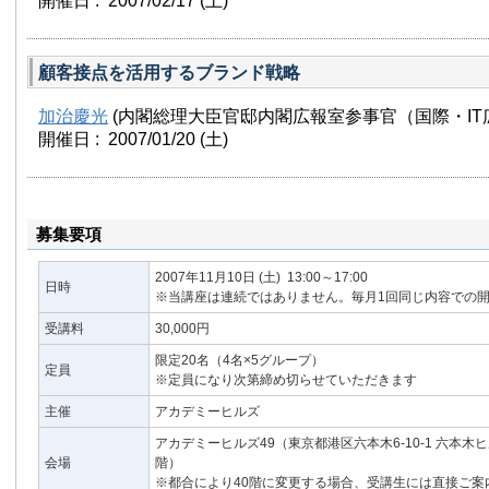
開催日 : 2007/02/17
(土)
顧客接点を活用するブランド戦略
加治慶光
(内閣総理大臣官邸内閣広報室参事官（国際・IT
開催日 : 2007/01/20
(土)
募集要項
2007年11月10日
(土)
13:00～17:00
日時
※当講座は連続ではありません。毎月1回同じ内容での
受講料
30,000円
限定20名（4名×5グループ）
定員
※定員になり次第締め切らせていただきます
主催
アカデミーヒルズ
アカデミーヒルズ49（東京都港区六本木6-10-1 六本木
会場
階）
※都合により40階に変更する場合、受講生には直接ご案