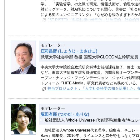
学」、「実験哲学」の文脈で研究。情報技術が、倫理や道
対ビッグデータ、対AI認知についても関心。著書に『社会
による知のエンジニアリング』『なぜ心を読みすぎるのか
JST-RISTEX「科学技術の倫理的・法制度的・社会的
総括
モデレーター
庄司昌彦 (しょうじ・まさひこ)
武蔵大学社会学部 教授 国際大学GLOCOM主幹研究員
中央大学大学院総合政策研究科博士前期課程修了、修士（
など。東京大学情報学環客員研究員、内閣官房オープンデ
ープン・ナレッジ・ファウンデーション・ジャパン代表理事、（
トフォーム「HITE-Media」研究代表者なども務めている。
担当プロジェクト：「人文社会科学の知を活用した、
モデレーター
塚田有那 (つかだ・ありな)
一般社団法人 Whole Universe 代表理事/編集者/キュ
一般社団法人Whole Universe代表理事。編集者、キ
Baw」編集長。2010年、サイエンスと異分野をつなぐプロ