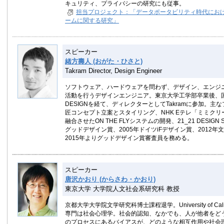
キュリティ、プライバシーの研究にも従事。
担当プロジェクト：「データポータビリティ時代にお
ームに関する研究」
スピーカー
緒方壽人 (おがた・ひさと)
Takram Director, Design Engineer
ソフトウェア、ハードウェアを問わず、デザイン、エンジ
活動を行うデザインエンジニア。東京大学工学部卒業後、国際情
DESIGNを経て、ディレクターとしてTakramに参加。
匠コンセプト立案とスタイリング、NHK Eテレ「ミミク
融合させたON THE FLYシステムの開発、21_21 DESI
グッドデザイン賞、2005年ドイツiFデザイン賞、201
2015年よりグッドデザイン賞審査員を務める。
スピーカー
唐沢かおり (からさわ・かおり)
東京大学 大学院人文社会系研究科 教授
京都大学大学院文学研究科博士課程退学。University of California,
専門は社会心理学。社会的認知、なかでも、人が他者をど
のプロセスにあるバイアスが、どのような相互作用や社会