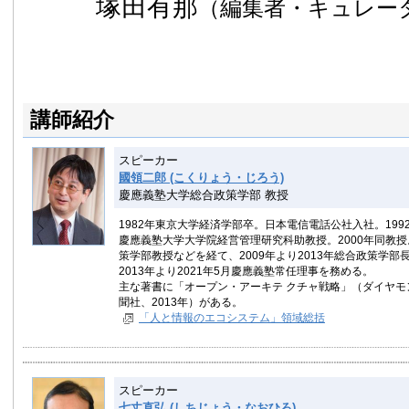
塚田有那
（編集者・キュレー
講師紹介
スピーカー
國領二郎 (こくりょう・じろう)
慶應義塾大学総合政策学部 教授
1982年東京大学経済学部卒。日本電信電話公社入社。199
慶應義塾大学大学院経営管理研究科助教授。2000年同教授。
策学部教授などを経て、2009年より2013年総合政策学部長
2013年より2021年5月慶應義塾常任理事を務める。
主な著書に「オープン・アーキテ クチャ戦略」（ダイヤモン
聞社、2013年）がある。
「人と情報のエコシステム」領域総括
スピーカー
七丈直弘 (しちじょう・なおひろ)