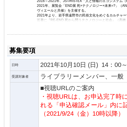
2016～2021年、JST/RISTEX「人と情報のエコシス
2021年、展覧会「END展 死×テクノロジー×未来=?」（A
ヴィエールと共催）を主催する。
2021年より、岩手県遠野市の民俗文化をめぐるカルチャ
近著に『RE-END 死から問うテクノロジーと社会』（高橋ミ
などがある。
http://boundbaw.com/
募集要項
2021年10月10日
(日)
14：00～
日時
ライブラリーメンバー、一般
受講対象者
■視聴URLのご案内
・視聴URLは、お申込完了時
れる「申込確認メール」内に
（2021/9/24（金）10時以降）