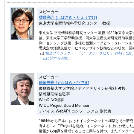
スピーカー
柴崎亮介 (しばさき・りょうすけ)
東京大学空間情報科学研究センター 教授
東京大学 空間情報科学研究センター 教授 1982年東京
後、東京大学工学部助教授、同大学生産技術研究所助教授を
測・センシング技術、多様な観測データとシミュレーショ
思決定や活動支援サービスのデザイン技術などの研究・開
担当プロジェクト：「データポータビリティ時代にお
ームに関する研究」
スピーカー
砂原秀樹 (すなはら・ひでき)
慶應義塾大学大学院メディアデザイン研究科 教授
情報処理学会監事
WebDINO理事
WIDE Project Board Member
デバイス WebAPI コンソーシアム 副代表
1984年から日本におけるインターネットの構築とその研究
有するLive E!Projectを開始。インターネット上に
情報から知識を構成することに興味を持つ。またインター