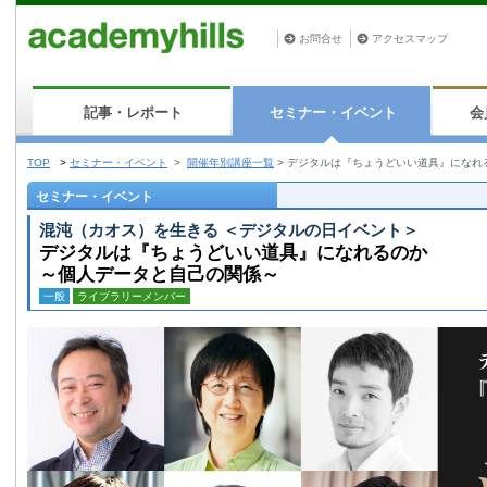
お問合せ
アクセスマップ
記事・レポート
セミナー・イベント
会
TOP
>
セミナー・イベント
>
開催年別講座一覧
>
デジタルは『ちょうどいい道具』になれ
セミナー・イベント
混沌（カオス）を生きる ＜デジタルの日イベント＞
デジタルは『ちょうどいい道具』になれるのか
～個人データと自己の関係～
一般
ライブラリーメンバー