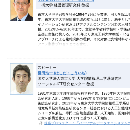
一橋大学 経営管理研究科 教授
東京大学理学部数学科を1994年3月に卒業後、同大学院工学
年、東京大学大学院情報学環の立ち上げに際し、助手とし
イノベーション研究およびデジタルコンテンツ分野の人材育成
授。2012年から2016年まで、文部科学省科学技術・学
企画と実施に携わる。2016年より東京工科大学教授・IR
アプローチによる複雑現象の理解。その対象は先端材料か
アニメ製作プロセスまでを含む。
担当プロジェクト：「冪則からみる実社会の共進化研究
関連インタビュー：「AIと社会の関係を「冪則」で読み
ター教授）
スピーカー
橋田浩一 (はしだ・こういち)
国立大学法人東京大学 大学院情報理工学系研究科
ソーシャルICT研究センター 教授
1981年東京大学理学部情報科学科卒業。1986年同大学院
合研究所入所。1988年から1992年まで(財)新世代コンピ
術総合研究所。2013年から東京大学大学院情報理工学系研
研究所革新知能統合研究センター社会における人工知能研
ムリーダを兼任。専門は自然言語処理、人工知能、認知科
と意味的構造化およびそれに基づく人工知能。
担当プロジェクト：「パーソナルデータエコシステム