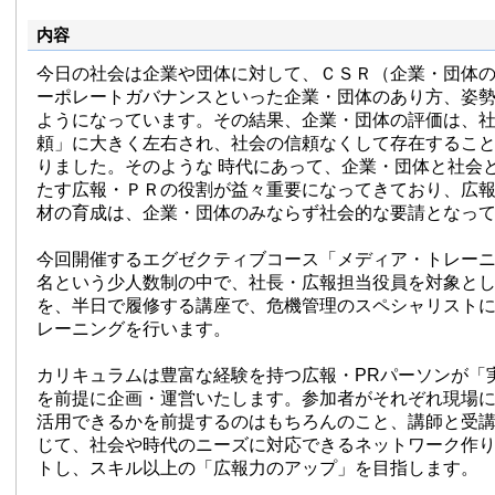
内容
今日の社会は企業や団体に対して、ＣＳＲ（企業・団体
ーポレートガバナンスといった企業・団体のあり方、姿
ようになっています。その結果、企業・団体の評価は、
頼」に大きく左右され、社会の信頼なくして存在するこ
りました。そのような 時代にあって、企業・団体と社会
たす広報・ＰＲの役割が益々重要になってきており、広
材の育成は、企業・団体のみならず社会的な要請となっ
今回開催するエグゼクティブコース「メディア・トレーニ
名という少人数制の中で、社長・広報担当役員を対象と
を、半日で履修する講座で、危機管理のスペシャリスト
レーニングを行います。
カリキュラムは豊富な経験を持つ広報・PRパーソンが「
を前提に企画・運営いたします。参加者がそれぞれ現場
活用できるかを前提するのはもちろんのこと、講師と受
じて、社会や時代のニーズに対応できるネットワーク作
トし、スキル以上の「広報力のアップ」を目指します。