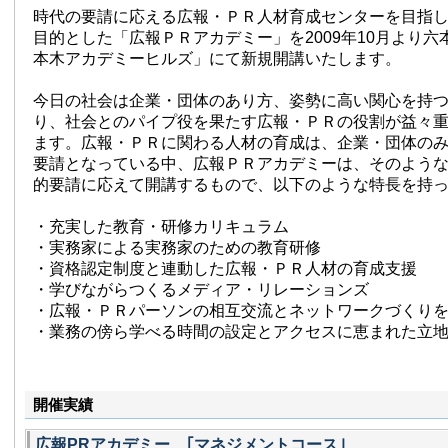
時代の要請に応える広報・ＰＲ人材育成センターを目指
目的とした「広報ＰＲアカデミー」を2009年10月より
本木アカデミーヒルズ」にて新規開講いたします。
今日の社会は企業・団体のあり方、姿勢に高い関心を持
り、社会とのパイプ役を果たす広報・ＰＲの役割が益々
ます。広報・ＰＲに関わる人材の育成は、企業・団体のみ
要請となっている中、広報ＰＲアカデミーは、そのよう
的要請に応えて開講するもので、以下のような特長を持
・充実した教育・研修カリキュラム
・実務家による実務家のための教育研修
・資格認定制度と連動した広報・ＰＲ人材の育成支援
・学びながらつくるメディア・リレーションズ
・広報・ＰＲパーソンの相互交流とネットワークづくり
・業務の傍ら学べる時間の設定とアクセスに恵まれた立
開催実績
広報PRアカデミー ｢マネジメントコース｣