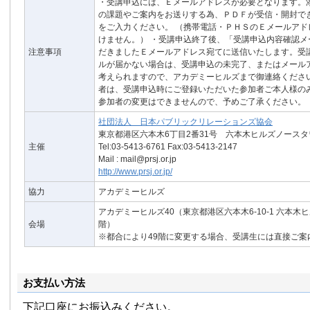
・受講申込には、Ｅメールアドレスが必要となります。
の課題やご案内をお送りする為、ＰＤＦが受信・開封で
をご入力ください。 （携帯電話・ＰＨＳのＥメールアド
けません。） ・受講申込終了後、「受講申込内容確認メ
注意事項
だきましたＥメールアドレス宛てに送信いたします。受
ルが届かない場合は、受講申込の未完了、またはメール
考えられますので、アカデミーヒルズまで御連絡ください
者は、受講申込時にご登録いただいた参加者ご本人様の
参加者の変更はできませんので、予めご了承ください。
社団法人 日本パブリックリレーションズ協会
東京都港区六本木6丁目2番31号 六本木ヒルズノースタ
主催
Tel:03-5413-6761 Fax:03-5413-2147
Mail : mail@prsj.or.jp
http://www.prsj.or.jp/
協力
アカデミーヒルズ
アカデミーヒルズ40（東京都港区六本木6-10-1 六本木
会場
階）
※都合により49階に変更する場合、受講生には直接ご案
お支払い方法
下記口座にお振込みください。