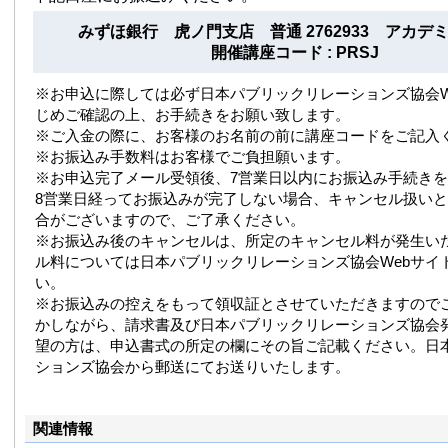
みずほ銀行 虎ノ門支店 普通 2762933 アカデ
開催講座コード : PRSJ
※お申込に際しては必ず日本パブリックリレーションズ協会W
じめご確認の上、お手続きをお願い致します。
※ご入金の際に、お客様のお名前の前に講座コードをご記入
※お振込み手数料はお客様でご負担願います。
※お申込完了メール受領後、7営業日以内にお振込み手続き
8営業日経ってお振込みが完了しない場合、キャンセル扱い
合がございますので、ご了承ください。
※お振込み後のキャンセルは、所定のキャンセル料が発生い
ル料については日本パブリックリレーションズ協会Webサイ
い。
※お振込みの控えをもって領収証とさせていただきますので
かしながら、請求書及び日本パブリックリレーションズ協会
望の方は、申込書式の所定の欄にその旨ご記載ください。日
ションズ協会から郵送にてお送りいたします。
関連情報