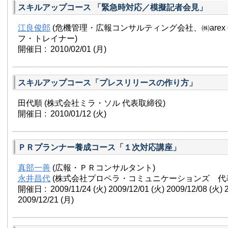
スキルアップコース 「緊急時対応／模擬記者会見」
江良俊郎
(危機管理・広報コンサルティング会社、㈱arex
フ・トレイナー)
開催日 : 2010/02/01
(月)
スキルアップコース「プレスリリースの作り方」
田代順 (株式会社ミラ・ソル 代表取締役)
開催日 : 2010/01/12
(火)
ＰＲプランナー養成コース「１次対応講座」
真部一善
(広報・ＰＲコンサルタント)
永井昌代
(株式会社プロペラ・コミュニケーションズ 代
開催日 : 2009/11/24
(火)
2009/12/01
(火)
2009/12/08
(火)
2009/12/21
(月)