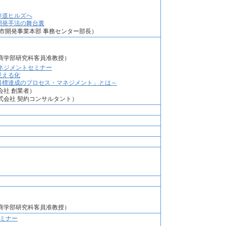
参道ヒルズへ
開発手法の舞台裏
市開発事業本部 事務センター部長）
商学部研究科客員准教授）
ネジメントセミナー
見える化
目標達成のプロセス・マネジメント」とは～
会社 創業者）
式会社 契約コンサルタント）
商学部研究科客員准教授）
開セミナー