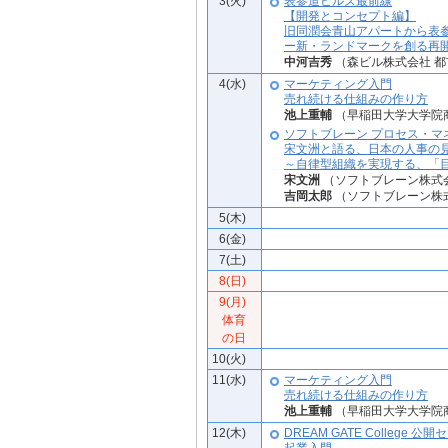
3(火)
表参道ヒルズ最前線
【開発とコンセプト編】
旧同潤会青山アパートから表
ー新・ランドマークを創る再
中河吉秀
（森ビル株式会社 都
4(水)
マーケティング入門
売れ続ける仕組みの作り方
池上重輔
（早稲田大学大学院
ソフトブレーン プロセス・マ
宋文洲と語る、日本の人事の
～自律型組織を実現する、「
宋文洲
（ソフトブレーン株式
吉岡太郎
（ソフトブレーン株
5(木)
6(金)
7(土)
8(日)
9(月)
体育
の日
10(火)
11(水)
マーケティング入門
売れ続ける仕組みの作り方
池上重輔
（早稲田大学大学院
12(木)
DREAM GATE College 公