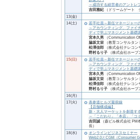
起業入門
～成功する経営者のアントレ
吉田雅紀
（ドリームゲート 
13(金)
14(土)
若手社員～新任マネージャーの
～アカウンティング、ファイ
ディで学ぶマネジメント基礎
宮本久男
（Communicatio
脇坂文栄
（教育コンサルタン
松澤佳郎
（株式会社テレコン
野村るり子
（株式会社ホープ
15(日)
若手社員～新任マネージャーの
～アカウンティング、ファイ
ディで学ぶマネジメント基礎
宮本久男
（Communicatio
脇坂文栄
（教育コンサルタン
松澤佳郎
（株式会社テレコン
野村るり子
（株式会社ホープ
16(月)
17(火)
表参道ヒルズ最前線
【店舗構成編】
新・大人マーケットを創造す
～「こだわり」「本店」「コ
吉田誠
（森ビル株式会社 PM
長）
18(水)
オンラインビジネスセミナー
Web2.0とCGM（Consumer Ge