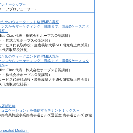
プレナーシップ～
チーフプロデューサー）
ためのウィークエンド速習MBA講座
ナンスからマーケティング、戦略まで、講義&ケーススタ
講座～
n Office Ciao 代表・株式会社ホープス公認講師）
ト・株式会社ホープス公認講師）
サービス代表取締役・慶應義塾大学SFC研究所上席所員）
ス代表取締役社長）
ためのウィークエンド速習MBA講座
ナンスからマーケティング、戦略まで、講義&ケーススタ
講座～
n Office Ciao 代表・株式会社ホープス公認講師）
ト・株式会社ホープス公認講師）
サービス代表取締役・慶應義塾大学SFC研究所上席所員）
ス代表取締役社長）
る店舗戦略
ミュニケーション」を発信するテナントミックス～
本部商業施設事業部表参道ヒルズ運営室 表参道ヒルズ 副館
nerated Media）