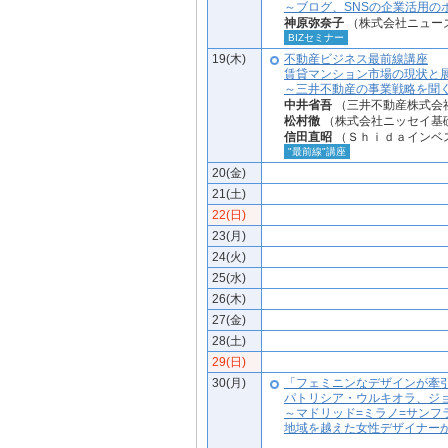
～ブログ、SNSの企業活用の
神原弥奈子
（株式会社ニュー
BIZセミナー
19(木)
不動産ビジネス最前線講座
賃貸マンション市場の現状と
～三井不動産の事業戦略を聞
中井省吾
（三井不動産株式会社
松村徹
（株式会社ニッセイ基
信田直昭
（Ｓｈｉｄａインベ
"最前線"講座
20(金)
21(土)
22(日)
23(月)
24(火)
25(水)
26(木)
27(金)
28(土)
29(日)
30(月)
「フェミニンなデザインが牽
パトリシア・ウルキオラ、ジ
～マドリッド=ミラノ=サンフ
地域を越えた女性デザイナー