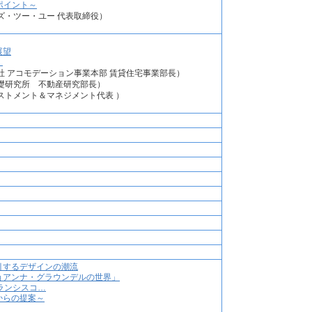
ポイント～
ズ・ツー・ユー 代表取締役）
展望
く
 アコモデーション事業本部 賃貸住宅事業部長）
礎研究所 不動産研究部長）
ストメント＆マネジメント代表 ）
引するデザインの潮流
ョアンナ・グラウンデルの世界」
ランシスコ…
からの提案～