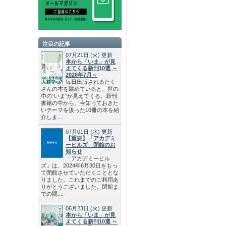
注目の記事
07月21日
(火)
更新
本から「いま」が見
えてくる新刊10選 ～
2026年7月～
毎日出版されるたく
さんの本を眺めていると、世の
中の“いま”が見えてくる。新刊
書籍の中から、今知っておきた
いテーマを扱った10冊の本を紹
介しま....
07月01日
(水)
更新
【重要】「アカデミ
ーヒルズ」閉館のお
知らせ
「アカデミーヒル
ズ」は、2024年6月30日をもっ
て閉館させていただくこととな
りました。これまでのご利用あ
りがとうございました。閉館ま
での間....
06月23日
(火)
更新
本から「いま」が見
えてくる新刊10選 ～