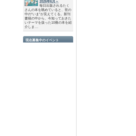
2026年6月～
毎日出版されるたく
さんの本を眺めていると、世の
中の“いま”が見えてくる。新刊
書籍の中から、今知っておきた
いテーマを扱った10冊の本を紹
介しま....
現在募集中のイベント