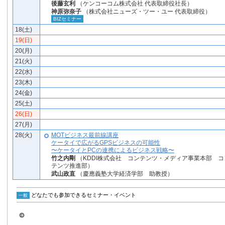
後藤玄利
（ケンコーコム株式会社 代表取締役社長）
神原弥奈子
（株式会社ニューズ・ツー・ユー 代表取締役）
BIZセミナー
18(土)
19(日)
20(月)
21(火)
22(水)
23(木)
24(金)
25(土)
26(日)
27(月)
28(火)
MOTビジネス最前線講座
ケータイで広がるGPSビジネスの可能性
〜ケータイとPCの連携によるビジネス戦略〜
竹之内剛
（KDDI株式会社 コンテンツ・メディア事業本部 コ
テンツ推進部）
武山政直
（慶應義塾大学経済学部 助教授）
どなたでも参加できるセミナー・イベント
一般