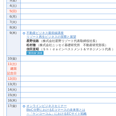
3(金)
4(土)
5(日)
6(月)
7(火)
8(水)
9(木)
不動産ビジネス最前線講座
リゾート再生ビジネスの実際と展望
星野佳路
（株式会社星野リゾート代表取締役社長）
松村徹
（株式会社ニッセイ基礎研究所 不動産研究部長）
信田直昭
（Ｓｈｉｄａインベストメント＆マネジメント代表 ）
"最前線"講座
10(金)
11(土)
建国
記念日
12(日)
13(月)
14(火)
15(水)
16(木)
17(金)
オンラインビジネスセミナー
BtoC分野におけるEコマースの未来形とは
～「ケンコーコム」におけるECサイト戦略