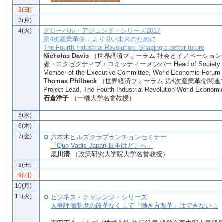
2(日)
3(月)
グローバル・アジェンダ・シリーズ2017
4(火)
第4次産業革命：より良い未来のために
The Fourth Industrial Revolution: Shaping a better future
Nicholas Davis
（世界経済フォーラム 社会とイノベーショ
者・エクゼクティブ・コミッティーメンバー Head of Society and 
Member of the Executive Committee, World Economic Forum
Thomas Philbeck
（世界経済フォーラム 第4次産業革命関連
Project Lead, The Fourth Industrial Revolution World Econo
石倉洋子
（一橋大学名誉教授）
グローバル・アジェンダ
5(水)
6(木)
7(金)
六本木ヒルズクラブランチョンセミナー
「Quo Vadis Japan 日本はどこへ」
黒川清
（政策研究大学院大学名誉教授）
8(土)
9(日)
10(月)
11(火)
ビジネス・チャレンジ・シリーズ
人事評価制度の改革なくして「働き方改革」はできない！