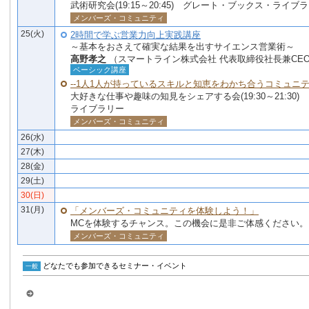
武術研究会(19:15～20:45) グレート・ブックス・ライブ
メンバーズ・コミュニティ
25(火)
2時間で学ぶ営業力向上実践講座
～基本をおさえて確実な結果を出すサイエンス営業術～
高野孝之
（スマートライン株式会社 代表取締役社長兼CE
ベーシック講座
--1人1人が持っているスキルと知恵をわかち合うコミュニテ
大好きな仕事や趣味の知見をシェアする会(19:30～21:30
ライブラリー
メンバーズ・コミュニティ
26(水)
27(木)
28(金)
29(土)
30(日)
31(月)
「メンバーズ・コミュニティを体験しよう！」
MCを体験するチャンス。この機会に是非ご体感ください。（19
メンバーズ・コミュニティ
どなたでも参加できるセミナー・イベント
一般