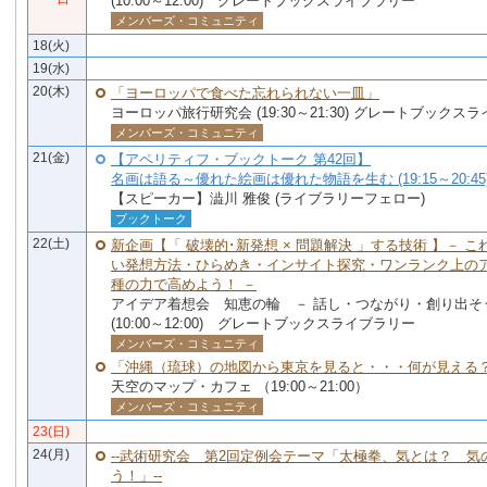
(10:00～12:00) グレートブックスライブラリー
メンバーズ・コミュニティ
18(火)
19(水)
20(木)
「ヨーロッパで食べた忘れられない一皿」
ヨーロッパ旅行研究会 (19:30～21:30) グレートブックス
メンバーズ・コミュニティ
21(金)
【アペリティフ・ブックトーク 第42回】
名画は語る～優れた絵画は優れた物語を生む (19:15～20:45
【スピーカー】澁川 雅俊 (ライブラリーフェロー)
ブックトーク
22(土)
新企画【「 破壊的･新発想 × 問題解決 」する技術 】－ 
い発想方法・ひらめき・インサイト探究・ワンランク上の
種の力で高めよう！ －
アイデア着想会 知恵の輪 － 話し・つながり・創り出そ
(10:00～12:00) グレートブックスライブラリー
メンバーズ・コミュニティ
「沖縄（琉球）の地図から東京を見ると・・・何が見える
天空のマップ・カフェ （19:00～21:00）
メンバーズ・コミュニティ
23(日)
24(月)
--武術研究会 第2回定例会テーマ「太極拳、気とは？ 気
う！」--