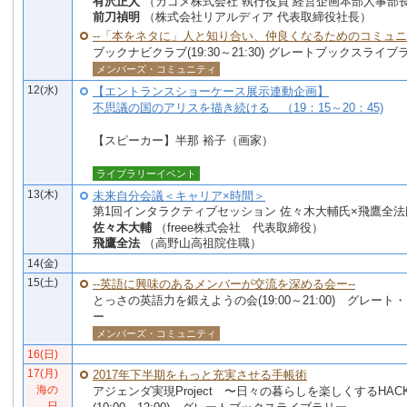
有沢正人
（カゴメ株式会社 執行役員 経営企画本部人事部
前刀禎明
（株式会社リアルディア 代表取締役社長）
--「本をネタに」人と知り合い、仲良くなるためのコミュニテ
ブックナビクラブ(19:30～21:30) グレートブックスライブ
メンバーズ・コミュニティ
12(水)
【エントランスショーケース展示連動企画】
不思議の国のアリスを描き続ける （19：15～20：45)
【スピーカー】半那 裕子（画家）
ライブラリーイベント
13(木)
未来自分会議＜キャリア×時間＞
第1回インタラクティブセッション 佐々木大輔氏×飛鷹全法
佐々木大輔
（freee株式会社 代表取締役）
飛鷹全法
（高野山高祖院住職）
14(金)
15(土)
--英語に興味のあるメンバーが交流を深める会ー--
とっさの英語力を鍛えようの会(19:00～21:00) グレー
ー
メンバーズ・コミュニティ
16(日)
17(月)
2017年下半期をもっと充実させる手帳術
海の
アジェンダ実現Project 〜日々の暮らしを楽しくするHAC
日