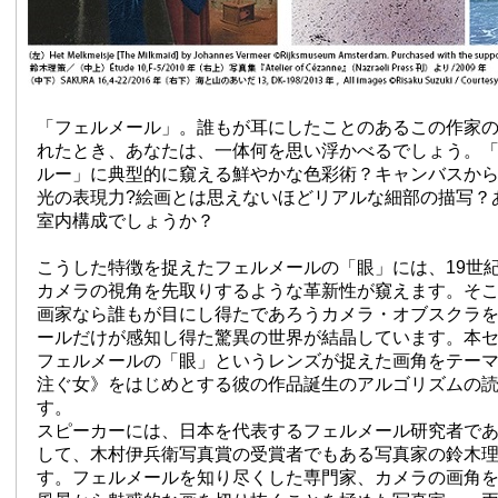
「フェルメール」。誰もが耳にしたことのあるこの作家
れたとき、あなたは、一体何を思い浮かべるでしょう。
ルー」に典型的に窺える鮮やかな色彩術？キャンバスか
光の表現力?絵画とは思えないほどリアルな細部の描写？
室内構成でしょうか？
こうした特徴を捉えたフェルメールの「眼」には、19世
カメラの視角を先取りするような革新性が窺えます。そこ
画家なら誰もが目にし得たであろうカメラ・オブスクラ
ールだけが感知し得た驚異の世界が結晶しています。本
フェルメールの「眼」というレンズが捉えた画角をテー
注ぐ女》をはじめとする彼の作品誕生のアルゴリズムの
す。
スピーカーには、日本を代表するフェルメール研究者で
して、木村伊兵衛写真賞の受賞者でもある写真家の鈴木
す。フェルメールを知り尽くした専門家、カメラの画角