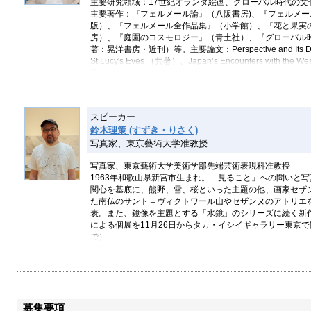
主要研究領域：17世紀オランダ絵画、グローバル時代の文
主要著作：『フェルメール論』（八阪書房)、『フェルメー
版）、『フェルメール全作品集』（小学館）、『花と果実
房）、『庭園のコスモロジー』（青土社）、『グローバル
著：晃洋書房・近刊）等。主要論文：Perspective and Its Disc
St.Lucy's Eyes （共著）、Japan’s Encounters with the Wes
等
スピーカー
鈴木理策 (すずき・りさく)
写真家、東京藝術大学准教授
写真家、東京藝術大学美術学部先端芸術表現科准教授
1963年和歌山県新宮市生まれ。「見ること」への問いと
関心を基底に、熊野、雪、桜といった主題の他、画家セザ
た南仏のサント＝ヴィクトワール山やセザンヌのアトリエ
表。また、鏡像を主題とする「水鏡」のシリーズに続く新作「Mirro
による個展を11月26日からタカ・イシイギャラリー東京で開
で）
http://www.risakusuzuki.com/ja/news/
募集要項