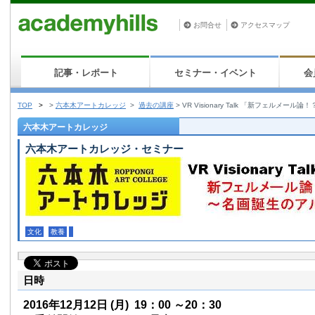
お問合せ
アクセスマップ
記事・レポート
セミナー・イベント
会
TOP
>
>
六本木アートカレッジ
>
過去の講座
>
VR Visionary Talk 「新フェルメ
六本木アートカレッジ
六本木アートカレッジ・セミナー
文化
教養
日時
2016年12月12日
(月)
19：00 ～20：30