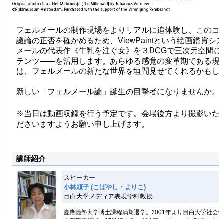
フェルメールの制作現場をよりリアルに追体験し、この
議論の正否を確かめるため、ViewPaintという絵画鑑賞
メールの代表作《牛乳を注ぐ女》を３DCGで三次元空間
テンツ——を活用します。あらゆる感覚の変革期である
は、フェルメールの新たな世界を垣間見せてくれるかも
新しい「フェルメール論」誕生の目撃者になりませんか
※当日は動画収録を行う予定です。会場後方より撮影い
ださいますようお願い申し上げます。
講師紹介
スピーカー
小林頼子 (こばやし・よりこ)
目白大学メディア表現学科教授
慶應義塾大学博士課程満期退学。2001年より目白大学社