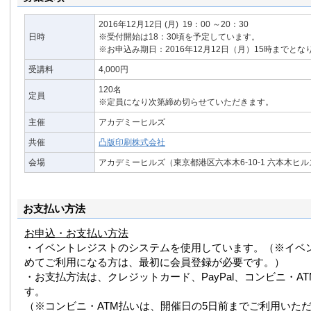
2016年12月12日
(月)
19：00 ～20：30
日時
※受付開始は18：30頃を予定しています。
※お申込み期日：2016年12月12日（月）15時までとな
受講料
4,000円
120名
定員
※定員になり次第締め切らせていただきます。
主催
アカデミーヒルズ
共催
凸版印刷株式会社
会場
アカデミーヒルズ（東京都港区六本木6-10-1 六本木ヒ
お支払い方法
お申込・お支払い方法
・イベントレジストのシステムを使用しています。（※イベ
めてご利用になる方は、最初に会員登録が必要です。）
・お支払方法は、クレジットカード、PayPal、コンビニ・A
す。
（※コンビニ・ATM払いは、開催日の5日前までご利用いた