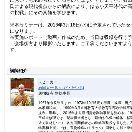
においても求められているものではないでしょうか。石
氏による現代視点からの解説により、はるか天平時代の
の挑戦」にその真髄を学びます。
※本セミナーは、2016年3月16日(水)に予定されていた
になります。
※実施レポート（動画）作成のため、当日は収録を行う
会場後方より撮影いたします。ご了承くださいますよう
す。
講師紹介
スピーカー
石田太一 (いしだ・たいち)
唐招提寺 副執事長
1967年奈良県生まれ。1973年10月6歳で得度（戒師：唐
本孝順和尚）。1990年3月京都教育大学教育学部数学科卒業
提寺に勤務し、2016年より唐招提寺副執事長を務める。1
平成大修理では、現場担当者として建物や仏像の解体、移
近で取材しつつ、各方面関係者との連絡調整役を果した。2
鑑真和上展」では、宝物輸送のトラックに同乗して和上坐