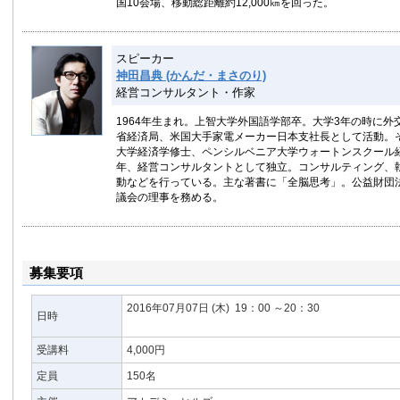
国10会場、移動総距離約12,000㎞を回った。
スピーカー
神田昌典 (かんだ・まさのり)
経営コンサルタント・作家
1964年生まれ。上智大学外国語学部卒。大学3年の時に外
省経済局、米国大手家電メーカー日本支社長として活動。
大学経済学修士、ペンシルベニア大学ウォートンスクール経
年、経営コンサルタントとして独立。コンサルティング、
動などを行っている。主な著書に「全脳思考」。公益財団
議会の理事を務める。
募集要項
2016年07月07日
(木)
19：00 ～20：30
日時
受講料
4,000円
定員
150名