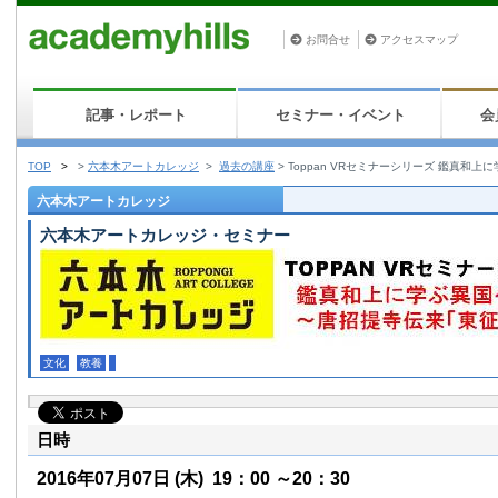
お問合せ
アクセスマップ
記事・レポート
セミナー・イベント
会
TOP
>
>
六本木アートカレッジ
>
過去の講座
>
Toppan VRセミナーシリーズ 鑑真
六本木アートカレッジ
六本木アートカレッジ・セミナー
文化
教養
日時
2016年07月07日
(木)
19：00 ～20：30