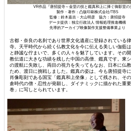
VR作品『唐招提寺～金堂の技と鑑真和上に捧ぐ御影堂の
製作・著作：凸版印刷株式会社/TBS
監修：鈴木嘉吉・大山明彦 協力：唐招提寺
データ提供：独立行政法人 情報処理推進機構
先導的アーカイブ映像製作支援整備事業より
古都・奈良の名刹であり世界文化遺産に登録されている律
寺。天平時代から続く仏教文化を今に伝える美しい伽藍
と静謐な佇まいで、多くの人々を魅了しています。その
教伝道に大きな功績を残した中国の高僧、鑑真です。東シ
の渡航に失敗し、両目の視力を失ってもなお、日本に仏
ため、渡日に挑戦しました。鑑真の姿は、今も唐招提寺
肖像彫刻である国宝「鑑真和上坐像」として残され、そ
倉時代の僧・忍性が発願し、ダイナミックに描かれた重
巻」に写しとられています。