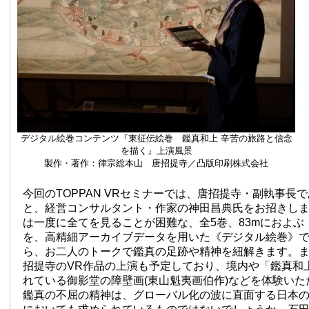
デジタル絵巻コンテンツ『東征伝絵巻 鑑真和上 辛苦の旅路と信念
を描く』上演風景
製作・著作：律宗総本山 唐招提寺／凸版印刷株式会社
今回のTOPPAN VRセミナーでは、唐招提寺・副執事長
と、経営コンサルタント・作家の神田昌典氏をお招きし
は一度に全てを見ることが困難な、全5巻、83mにおよぶ
を、高精細アーカイブデータを用いた《デジタル絵巻》
ら、お二人のトークで鑑真の足跡や精神を紐解きます。
招提寺のVR作品の上演も予定しており、境内や「鑑真和
れている御影堂の障壁画(東山魁夷画伯作)などを体験いた
鑑真の不屈の精神は、グローバル化の波に直面する日本