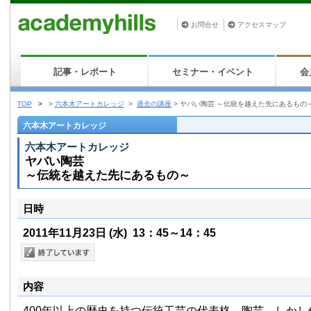
お問合せ
アクセスマップ
記事・レポート
セミナー・イベント
会
TOP
>
>
六本木アートカレッジ
>
過去の講座
>
ヤバい陶芸 ～伝統を越えた先にあるもの
六本木アートカレッジ
六本木アートカレッジ
ヤバい陶芸
～伝統を越えた先にあるもの～
日時
2011年11月23日
(水)
13：45～14：45
内容
400年以上の歴史を持つ伝統工芸の代表格、陶芸。しか