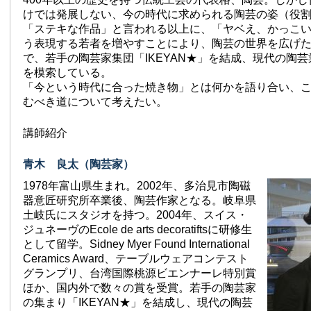
けでは発展しない、今の時代に求められる陶芸の姿（役
「ステキな作品」と言われる以上に、「ヤベえ、かっこ
う表現する若者を増やすことにより、陶芸の世界を広げ
で、若手の陶芸家集団「IKEYAN★」を結成、現代の陶
を模索している。
「今という時代に合った焼き物」とは何かを語り合い、
むべき道について考えたい。
講師紹介
青木 良太（陶芸家）
1978年富山県生まれ。2002年、多治見市陶磁
器意匠研究所卒業後、陶芸作家となる。岐阜県
土岐氏にスタジオを持つ。2004年、スイス・
ジュネーヴのEcole de arts decoratiftsに研修生
として留学。Sidney Myer Found International
Ceramics Award、テーブルウェアコンテスト
グランプリ、台湾国際桃源ビエンナーレ特別賞
ほか、国内外で数々の賞を受賞。若手の陶芸家
の集まり「IKEYAN★」を結成し、現代の陶芸