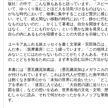
版社〕の中で、こんな旅もあると語っています。「スピ
いて、ゆっくり進むことほど人を活気づけるものはない
がちな時代において、物事に集中することほど贅沢に感
い。そして、絶え間ない移動の時代において、静かに佇
なものはないのだ」。かくして著者は、自分を開放する
はなく、「どこにも行かない」という豊かな旅を発見し
自らの内にあるものを咀嚼することの大切さを示唆して
ユーモアあふれる旅エッセイを書く文筆家・宮田珠己は
んだ本』〔筑摩書房〕にこう綴っています。「この地球
みないことにはわからないものごとがたくさんある。そ
のことどもを知るためには、まず本を読む以外に方法が
本書には「墨瓦鑞泥加書誌」（墨瓦鑞泥加はメガラニカ
が付けられていますが、これは古代人が空想した南半球
は飽くなき探求心から「未知の世界に出会いたい」「ど
アを求めて」「迷宮に入り込む」「大自然の謎に迫りた
図を描く」などの想いを込め、世界各地の文化・文明、
むしゃらに読み、それで何がわかったかをスノッブな筆
す。