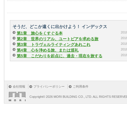
そうだ、どこか遠くに出かけよう！ インデックス
20
第1章 旅心をくすぐる本
20
第2章 世界のリアル、ユートピアを求める旅
20
第3章 トラヴェルライティングあれこれ
20
第4章 心を浄める旅、または巡礼
20
第5章 こだわりを起点に、過去・現在を旅する
会社情報
プライバシーポリシー
ご利用条件
Copyright©
2026 MORI BUILDING CO., LTD. ALL RIGHTS RESERVE