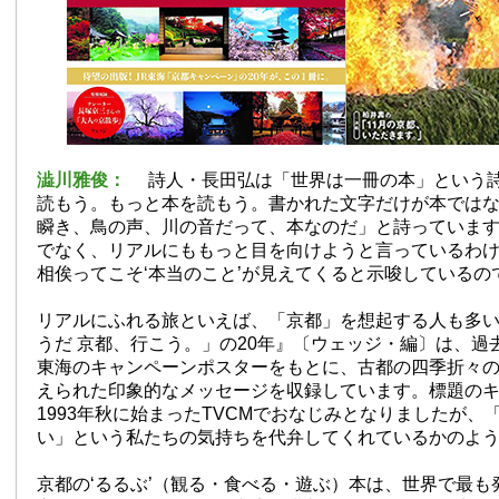
澁川雅俊：
詩人・長田弘は「世界は一冊の本」という
読もう。もっと本を読もう。書かれた文字だけが本では
瞬き、鳥の声、川の音だって、本なのだ」と詩っていま
でなく、リアルにももっと目を向けようと言っているわ
相俟ってこそ‘本当のこと’が見えてくると示唆しているの
リアルにふれる旅といえば、「京都」を想起する人も多
うだ 京都、行こう。」の20年』〔ウェッジ・編〕は、過去
東海のキャンペーンポスターをもとに、古都の四季折々
えられた印象的なメッセージを収録しています。標題の
1993年秋に始まったTVCMでおなじみとなりましたが、
い」という私たちの気持ちを代弁してくれているかのよ
京都の‘るるぶ’（観る・食べる・遊ぶ）本は、世界で最も