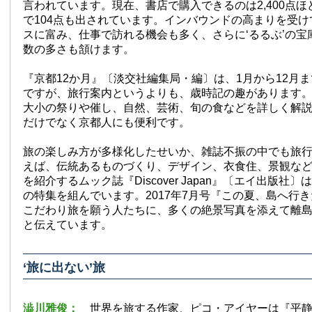
言われています。現在、書店で購入できるのは2,400点ほ
で104点も出されています。インバウンドの高まりを受
スに富み、仕事で訪れる機会も多く、さらに‘るるぶ’の宝
数の多さも頷けます。
『京都12か月』〔淡交社編集局・編〕は、1月から12月
ですが、旅行案内というよりも、歳時記の趣があります
大小の祭りや催し、自然、芸術、旬の食などを詳しく解
だけでなく京都人にも便利です。
旅の楽しみ方が多様化したせいか、雑誌不振の中でも旅
えば、伝統あるものづくり、デザイン、衣食住、景観な
を紹介するムック誌『Discover Japan』〔エイ出版社
の特集を組んでいます。2017年7月号『この夏、島へ行
こだわり旅を願う人たちに、多くの絶景写真を添えて離
と伝えています。
‘旅に出ない’旅
澁川雅俊：
世界を旅する作家、ピコ・アイヤーは『平