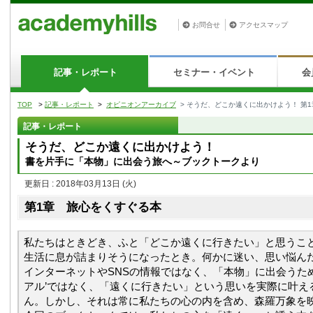
お問合せ
アクセスマップ
記事・レポート
セミナー・イベント
会
TOP
>
記事・レポート
>
オピニオンアーカイブ
> そうだ、どこか遠くに出かけよう！ 第
記事・レポート
そうだ、どこか遠くに出かけよう！
書を片手に「本物」に出会う旅へ～ブックトークより
更新日 : 2018年03月13日
(火)
第1章 旅心をくすぐる本
私たちはときどき、ふと「どこか遠くに行きたい」と思うこ
生活に息が詰まりそうになったとき。何かに迷い、思い悩ん
インターネットやSNSの情報ではなく、「本物」に出会うた
アル’ではなく、「遠くに行きたい」という思いを実際に叶え
ん。しかし、それは常に私たちの心の内を含め、森羅万象を