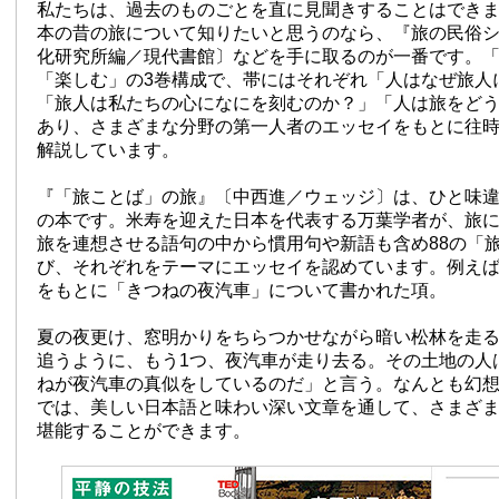
私たちは、過去のものごとを直に見聞きすることはでき
本の昔の旅について知りたいと思うのなら、『旅の民俗
化研究所編／現代書館〕などを手に取るのが一番です。
「楽しむ」の3巻構成で、帯にはそれぞれ「人はなぜ旅人
「旅人は私たちの心になにを刻むのか？」「人は旅をど
あり、さまざまな分野の第一人者のエッセイをもとに往
解説しています。
『「旅ことば」の旅』〔中西進／ウェッジ〕は、ひと味違う
の本です。米寿を迎えた日本を代表する万葉学者が、旅
旅を連想させる語句の中から慣用句や新語も含め88の「
び、それぞれをテーマにエッセイを認めています。例え
をもとに「きつねの夜汽車」について書かれた項。
夏の夜更け、窓明かりをちらつかせながら暗い松林を走
追うように、もう1つ、夜汽車が走り去る。その土地の人
ねが夜汽車の真似をしているのだ」と言う。なんとも幻
では、美しい日本語と味わい深い文章を通して、さまざ
堪能することができます。