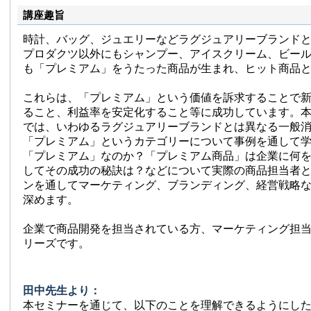
電通時代に、ネスレ、アメリカンエクスプレス、ユニリー
講座趣旨
ス、IBM、スミスクラインビーチャムなどのグローバル企
業務を担当した。大学に移って以降、以下の企業への社員
時計、バッグ、ジュエリーなどラグジュアリーブランド
ドバイスを行っている。GE、マイクロソフト、トヨタ自
ンダ、メルセデスベンツ、ジョンソン・エンド・ジョンソ
プロダクツ以外にもシャンプー、アイスクリーム、ビー
素、キリン、アサヒビール、日清食品、ソニー、日立製作
も「プレミアム」をうたった商品が生まれ、ヒット商品
ニコン、日本銀行、みずほフィナンシャルグループ, みずほ総
行, 住友銀行, 東京三菱銀行、野村證券, 野村総合研究所な
これらは、「プレミアム」という価値を訴求することで
【著書】『ブランド戦略論』（有斐閣、2017）、『ネッ
ること、利益率を安定化すること等に成功しています。
ック』（共著、2017）、『現代広告論』（共著、2017）
では、いわゆるラグジュアリーブランドとは異なる一般
（2015）、『マーケティングキーワードベスト50』（20
「プレミアム」というカテゴリーについて事例を通して
略全書』（編著、2014）、『ブランド戦略・ケースブック
「プレミアム」なのか？「プレミアム商品」は企業に何
『マーケティング・リサーチ入門』（共著、2010）、『
（2008）、『企業を高めるブランド戦略』（2002）など、
してその成功の秘訣は？などについて実際の商品担当者
論文がある。その著作のいくつかは中国語、韓国語に翻訳
ンを通してマーケティング、ブランディング、経営戦略
深めます。
https://www.facebook.com/hiroshi.tanaka1
企業で商品開発を担当されている方、マーケティング担
リーズです。
田中先生より：
本セミナーを通じて、以下のことを理解できるようにし