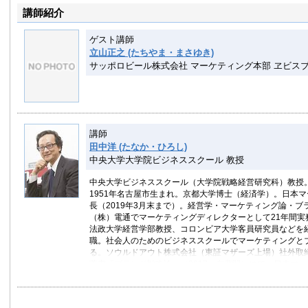
講師紹介
ゲスト講師
立山正之 (たちやま・まさゆき)
サッポロビール株式会社 マーケティング本部 ヱビス
講師
田中洋 (たなか・ひろし)
中央大学大学院ビジネススクール 教授
中央大学ビジネススクール（大学院戦略経営研究科）教授
1951年名古屋市生まれ。京都大学博士（経済学）。日本
長（2019年3月末まで）。経営学・マーケティング論・ブ
（株）電通でマーケティングディレクターとして21年間実
法政大学経営学部教授、コロンビア大学客員研究員などを経
職。社会人のためのビジネススクールでマーケティングと
る。ソウルドアウト株式会社（東証マザーズ上場）社外取
著書『ブランド戦略論』（2017、有斐閣）にて、日本マ
ーケティング本大賞2018」「大賞」、日本広告学会「201
賞」（4回目）、「中央大学学術研究奨励賞」（2回目）の
日本マーケティング学会ベストペーパー賞、白川忍賞など