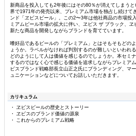
新商品を投入しても2年後にはその80％が消えてしまう
界で1971年の発売以来、プレミアム市場を独占し続けて
ンド「ヱビスビール」。この2〜3年は他社商品の市場投
ミアムビール市場の拡大に伴い、ヱビス ザ ブラック、ヱビ
新たな商品を開発しながらブランドを育てています。
嗜好品であるビールの「プレミアム」とはそもそもどの
ょうか。ラベルがなければ判別するのが難しいといわれ
どのようにして人は価値を感じるのでしょうか。本セミ
するのではなく心で感じる価値を追求しながらプレミア
ビスブランド戦略部長立山正之氏にブランディング、マ
ュニケーションなどについてお話しいただきます。
カリキュラム
・ ヱビスビールの歴史とストーリー
・ ヱビスのブランド価値の源泉
・ これからのプレミアム戦略