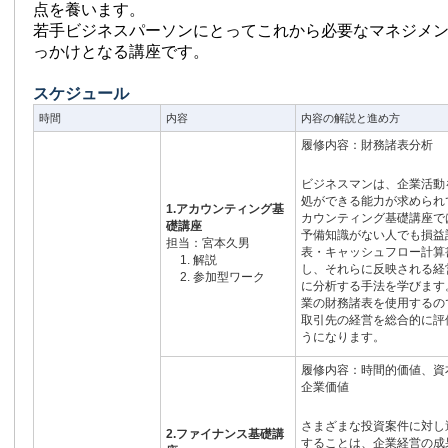
点を養います。
若手ビジネスパーソンにとってこれから必要なマネジメ
っかけとなる講座です。
スケジュール
時間
内容
内容の解説と進め方
履修内容：財務諸表分析
ビジネスマンは、企業活動
処ができる能力が求められ
1.アカウンティング基
カウンティング基礎講座で
礎講座
予備知識がない人でも損益
担当：宮本久男
表・キャッシュフロー計算
解説
し、それらに反映される経
参加型ワーク
に分析する手法を学びます
業の財務諸表を使用するの
取引先の経営を総合的に評
うになります。
履修内容：時間的価値、資
企業価値
さまざまな投資案件に対し
2.ファイナンス基礎講
することは、企業経営の成