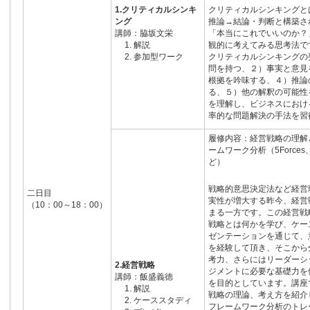
1.クリティカルシンキ
クリティカルシンキングと
ング
推論→結論・判断と構築さ
講師：脇坂文栄
「本当にこれでいいのか？
解説
観的に考えてみる思考法で
参加型ワーク
クリティカルシンキングの
問を持つ、２）事実と意見
根拠を吟味する、４）推論
る、５）他の解釈の可能性
を理解し、ビジネスにおけ
率的な問題解決の手法を習
履修内容：経営戦略の理解
ームワーク分析（5Force
ど）
戦略的意思決定法など経営
二日目
実性が増大する昨今、経営
（10：00～18：00）
まる一方です。この経営戦
戦略とは何かを学び、ケー
ゼンテーションを通じて、
を経験して頂き、そこから
考力、さらにはリーダーシ
2.経営戦略
ジメントに必要な基礎力を
講師：飯盛義徳
を目的としています。講座
解説
戦略の理論、考え方を紹介
ケーススタディ
フレームワーク分析のトレ