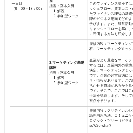
座
一日目
このファイナンス講座では
担当：宮本久男
（9：00～18：00）
ッシュフロー、資本コスト
解説
たファイナンス理論の基礎
参加型ワーク
際のビジネス場面でどのよ
学びます。また、経営活動
キャッシュフローを基に、
に評価する方法も紹介しま
履修内容：マーケティング
析、マーケティングミック
企業がより最適なマーケテ
3.マーケティング基礎
するには、企業内外の環境
講座
決定、マーケティングミッ
担当：宮本久男
です。企業の経営資源には
解説
ネ・情報があります。この
参加型ワーク
活かせる市場があるかを見
です。そこで、ここではこ
手法を講義します。そして
視点を学びます。
履修内容：クリティカルシ
論理的思考法、コミュニケ
ロジック・ツリー（ピラミッ
so?/So what?