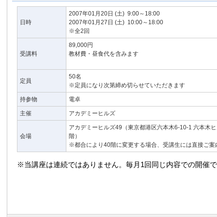
2007年01月20日
(土)
9:00～18:00
日時
2007年01月27日
(土)
10:00～18:00
※全2回
89,000円
受講料
教材費・昼食代を含みます
50名
定員
※定員になり次第締め切らせていただきます
持参物
電卓
主催
アカデミーヒルズ
アカデミーヒルズ49（東京都港区六本木6-10-1 六本木
会場
階）
※都合により40階に変更する場合、受講生には直接ご案
※当講座は連続ではありません。毎月1回同じ内容での開催