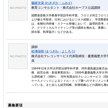
脇坂文栄 (わきざか・ふみえ)
教育コンサルタント・株式会社ホープス公認講師
国際基督教大学教養学部語学科卒業。フロリダ州立フロリ
よび修士号取得。日米におけるビジネス経験と、学習塾勤
は、各種社内研修・スクール研修において、論理的思考、
グ、クリティカルライティング等の講師を務める。著書に
経出版、執筆協力）などがある。
講師
松澤佳郎 (まつざわ・よしろう)
株式会社テレコンサービス代表取締役・慶應義塾大学S
員
1984年日本大学法学部法律学科卒業、同年鹿島建設株式
務、経営企画・新規事業担当）、1999年慶應義塾大学大
士課程修了（MBA）、同年有限会社テレコンサービス（現
ケースメソッドによるミドル～トップ層へのマネジメント
っている。また自らも経営戦略、財務戦略などの講師も務
募集要項