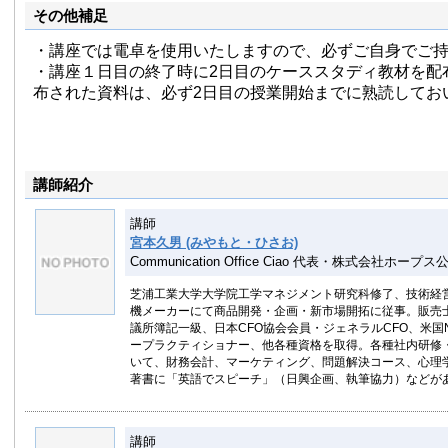
その他補足
・講座では電卓を使用いたしますので、必ずご自身でご
・講座１日目の終了時に2日目のケーススタディ教材を配
布された資料は、必ず2日目の授業開始までに熟読してお
講師紹介
講師
宮本久男 (みやもと・ひさお)
Communication Office Ciao 代表・株式会社ホープ
芝浦工業大学大学院工学マネジメント研究科修了、技術経営
機メーカーにて商品開発・企画・新市場開拓に従事。販売
議所簿記一級、日本CFO協会会員・ジェネラルCFO、米国
ープラクティショナー、他各種資格を取得。各種社内研修
いて、財務会計、マーケティング、問題解決コース、心理
著書に「英語でスピーチ」（日興企画、執筆協力）などが
講師