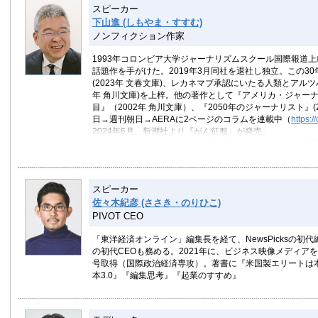
スピーカー
下山進 (しもやま・すすむ)
ノンフィクション作家
1993年コロンビア大学ジャーナリズムスクール国際報道
話題作を手がけた。2019年3月同社を退社し独立。この3
(2023年 文春文庫)、レカネマブ承認にいたる人類とアルツ
年 角川文庫)を上梓。他の著作として『アメリカ・ジャーナ
目』（2002年 角川文庫）、『2050年のジャーナリスト』(
日→週刊朝日→AERAに2ページのコラムを連載中（
https:/
2024年6月、新潮社より『がん征服』が発売。
元慶應義塾大学総合政策学部特別招聘教授、上智大学新聞
スピーカー
佐々木紀彦 (ささき・のりひこ)
PIVOT CEO
「東洋経済オンライン」編集長を経て、NewsPicksの初代編集
の初代CEOも務める。2021年に、ビジネス映像メディア
号取得（国際政治経済専攻）。著書に『米国製エリートは
本3.0』『編集思考』『起業のすすめ』