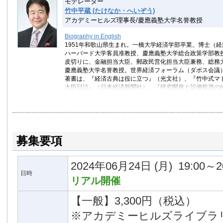
モデレーター
竹中平蔵 (たけなか・へいぞう)
アカデミーヒルズ理事長/慶應義塾大学名誉教授
Biography in English
1951年和歌山県生まれ。一橋大学経済学部卒業。博士（
ハーバード大学客員准教授、慶應義塾大学総合政策学部教授
皮切りに、金融担当大臣、郵政民営化担当大臣兼務、総務大
慶應義塾大学名誉教授。世界経済フォーラム（ダボス会議
著書は、『経済古典は役に立つ』（光文社）、『竹中式マ
大臣日誌』（日本経済新聞社）、『研究開発と設備投資の
多数。
募集要項
2024年06月24日
(月)
19:00～2
日時
リアル開催
【一般】3,300円（税込）
※アカデミーヒルズライブラ