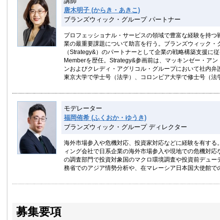
講師
唐木明子 (からき・あきこ)
ブランズウィック・グループ パートナー
プロフェッショナル・サービスの領域で豊富な経験を持つ
業の最重要課題について助言を行う。ブランズウィック・
（Strategy&）のパートナーとして企業の戦略構築支援に従事し、
Memberを歴任。Strategy&参画前は、マッキンゼー・
ンおよびクレディ・アグリコル・グループにおいて社内弁
東京大学で学士号（法学）、コロンビア大学で修士号（法
モデレーター
福岡侑希 (ふくおか・ゆうき)
ブランズウィック・グループ ディレクター
海外市場参入や危機対応、投資家対応などに経験を有する
ィング会社で日系企業の海外市場参入や現地での危機対応
の調査部門で投資対象国のマクロ環境調査や投資前デュー
務省でのアジア情勢分析や、在マレーシア日本国大使館で
募集要項