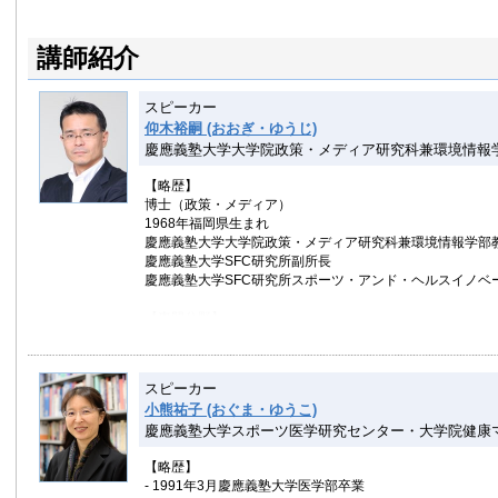
講師紹介
スピーカー
仰木裕嗣 (おおぎ・ゆうじ)
慶應義塾大学大学院政策・メディア研究科兼環境情報
【略歴】
博士（政策・メディア）
1968年福岡県生まれ
慶應義塾大学大学院政策・メディア研究科兼環境情報学部
慶應義塾大学SFC研究所副所長
慶應義塾大学SFC研究所スポーツ・アンド・ヘルスイノベ
【専門分野】
スポーツ工学、スポーツバイオメカニクス、センサ計測、
【著書】
スピーカー
「ワイヤレスセンサシステム」（共著，東京電機大学出版局
小熊祐子 (おぐま・ゆうこ)
Digital Sport for Performance Enhancement and Competi
慶應義塾大学スポーツ医学研究センター・大学院健康
2009）
「スポーツデータ」（共著、共立出版、2005）ほか
【略歴】
- 1991年3月慶應義塾大学医学部卒業
【学歴】