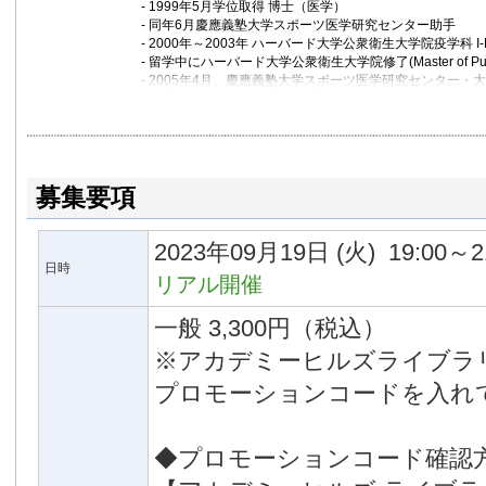
- 1999年5月学位取得 博士（医学）
1986年 福岡県立東筑高等学校卒
- 同年6月慶應義塾大学スポーツ医学研究センター助手
1990年 筑波大学体育専門学群卒
- 2000年～2003年 ハーバード大学公衆衛生大学院疫学科 I-
1992年 筑波大学大学院修士課程コーチ学専攻修了（修士
- 留学中にハーバード大学公衆衛生大学院修了(Master of Publi
1997年 筑波大学大学院博士課程体育科学研究科単位取得
- 2005年4月、慶應義塾大学スポーツ医学研究センター
- 2007年より准教授、現在に至る
【学術団体】
International Sports Engineering Association
4年の内科研修の後、内分泌内科研究室に入局。その頃よ
日本機械学会フェロー、電子情報通信学会，日本バイオメ
の、運動・食事といった生活習慣改善による介入研究を実
日本義肢装具学会、日本体育・スポーツ・健康学会、日本
2000年から2003年までハーバード大学公衆衛生大学院疫学科 I-M
募集要項
epidemiology(運動疫学)を中心に研究。現在は、研
【社会的活動】
わプラス・テンプロジェクト）、学際的な超高齢者コホート研究（Kawa
NPO法人「リンパ管腫とともに歩む会」理事
専門家として携わり、身体活動と健康上のアウトカムとの
一般社団法人 サーキュラーエコノミー推進機構アドバイザ
2023年09月19日
(火)
19:00～2
野との協働による身体活動促進の実装にも力を入れている（KEIO SPORTS
回のテーマである疾患のある方の身体活動促進や、健康増
日時
リアル開催
で重要であり注力している。
代表著書『サクセスフル・エイジング: 予防医学・健康科
一般 3,300円（税込）
会（2014年）。分担執筆『健康スポーツ医学実践ガイド』
※アカデミーヒルズライブラ
ポーツのトリセツ－日本臨床スポーツ医学会からの提案』日
プロモーションコードを入れ
◆プロモーションコード確認