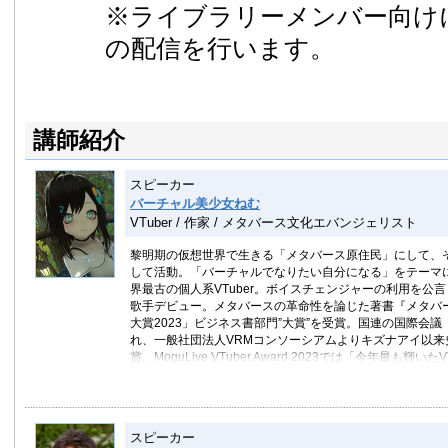
※ライブラリーメンバー向け
の配信を行います。
講師紹介
スピーカー
バーチャル美少女ねむ
VTuber / 作家 / メタバース文化エバンジェリスト
黎明期の仮想世界で生きる「メタバース原住民」にして、
して活動。「バーチャルでなりたい自分になる」をテーマに
界最古の個人系VTuber。ボイスチェンジャーの利用を
歌手デビュー。メタバースの革命性を論じた著書『メタバー
大賞2023」ビジネス書部門”大賞”を受賞。国連の国際会議
れ、一般社団法人VRMコンソーシアムよりキズナアイ以来史
賞。MoguLive VTuber Award 2023では「今年最も輝い
スイスの人類学者リュドミラ・ブレディキナと共に「ソー
の大規模生活実態調査レポートを定期的に発表。HTC公式の
動も行う。各種省庁にも情報提供やアドバイスを行い、大
スピーカー