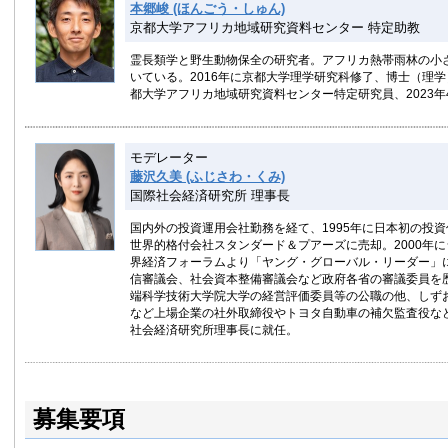
本郷峻 (ほんごう・しゅん)
京都大学アフリカ地域研究資料センター 特定助教
霊長類学と野生動物保全の研究者。アフリカ熱帯雨林の小
いている。2016年に京都大学理学研究科修了、博士（理学
都大学アフリカ地域研究資料センター特定研究員、2023
モデレーター
藤沢久美 (ふじさわ・くみ)
国際社会経済研究所 理事長
国内外の投資運用会社勤務を経て、1995年に日本初の投資
世界的格付会社スタンダード＆プアーズに売却。2000年
界経済フォーラムより「ヤング・グローバル・リーダー」
信審議会、社会資本整備審議会など政府各省の審議委員を
端科学技術大学院大学の経営評価委員等の公職の他、しず
など上場企業の社外取締役やトヨタ自動車の補欠監査役など
社会経済研究所理事長に就任。
募集要項