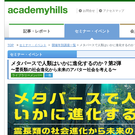
お問合せ
アクセスマップ
記事・レポート
セミナー・イベント
会
TOP
>
セミナー・イベント
>
開催年別講座一覧
>
メタバースで人類はいかに進化するのか
セミナー・イベント
メタバースで人類はいかに進化するのか？第2弾
〜霊⻑類の社会進化から未来のアバター社会を考える〜
ライブラリーメンバー
一般