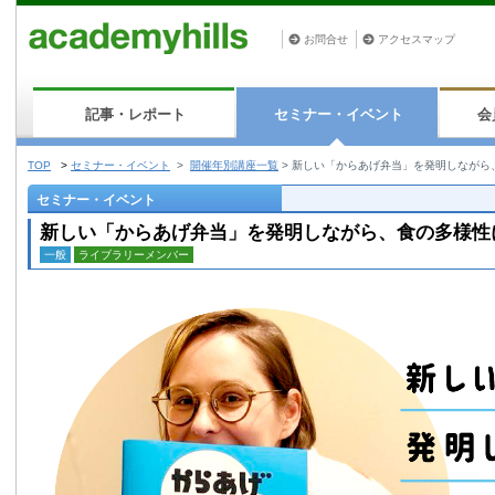
お問合せ
アクセスマップ
記事・レポート
セミナー・イベント
会
TOP
>
セミナー・イベント
>
開催年別講座一覧
>
新しい「からあげ弁当」を発明しながら
セミナー・イベント
新しい「からあげ弁当」を発明しながら、食の多様性
一般
ライブラリーメンバー