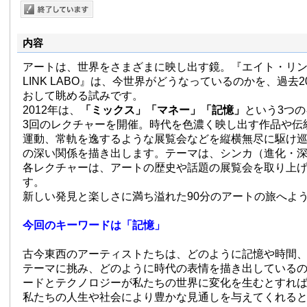
内容
アートは、世界をさまざまに映し出す鏡。『エイト・リンク・
LINK LABO』は、今世界がどうなっているのかを、過去
おして眺める試みです。
2012年は、
「ミックス」「マネー」「記憶」
という3つ
3回のレクチャーを開催。時代を色濃く映し出す作品や伝
運動、常軌を逸するような展覧会などを縦横無尽に駆け
の深い関係を描き出します。テーマは、シンカ（進化・
各レクチャーは、アートの歴史や話題の展覧会を取り上
す。
新しい発見と楽しさに満ち溢れた90分のアートの旅へよ
今回のキーワードは「記憶」
古今東西のアーティストたちは、どのように記憶や時間
テーマに挑み、どのように時代の表情を描き出している
ードとテクノロジーが私たちの世界に変化を生むとすれ
私たちの人生や社会により豊かな見通しを与えてくれる