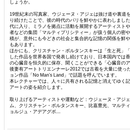
しょうか。
19世紀末の写真家、ウジェーヌ・アジェは抜け道や裏道
り続けたことで、彼の時代のパリを鮮やかに表わしました。
代に入り、ミラノを拠点に活動を展開するアーティスト
者などの集団「マルティプリシティー」が扱う個人の密
積が、意外にも今どきの社会と集合的な記憶の関係を鮮
もあります。
ほかにも、クリスチャン・ボルタンスキーは「生と死」
した作品を世界各国で発表し続けており、日本国内では
の心臓音を恒久的に保存、聞くことができる「心臓音の
後妻有アートトリエンナーレ2012では古着を大量に使っ
ョン作品「No Man's Land」で話題を呼んでいます。
本レクチャーでは、人々に共有される記憶と消えてゆく
アートの姿を紹介します。
取り上げるアーティストや運動など：ウジェーヌ・アジ
ム、クリスチャン・ボルタンスキー、比嘉豊光、マルテ
ョルジュ・アデアグボ…