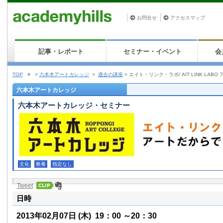
お問合せ
アクセスマップ
記事・レポート
セミナー・イベント
会
TOP
>
>
六本木アートカレッジ
>
過去の講座
>
エイト・リンク・ラボ/ AIT LINK LA
六本木アートカレッジ
六本木アートカレッジ・セミナー
文化
教養
指定なし
Tweet
日時
2013年02月07日
(木)
19：00 ～20：30