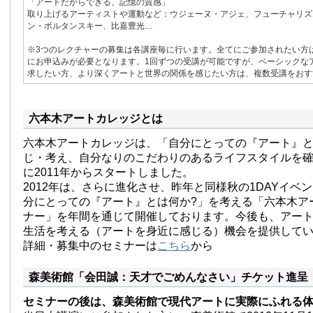
「アートだからできる、記憶の質感」
取り上げるアーティストや運動など：ウジェーヌ・アジェ、フューチャリズ
ン・ボルタンスキー、比嘉豊光…
※3つのレクチャーの募集は各講座毎に行います。全てにご参加されたい方
にお申込みが必要となります。1回ずつの受講が可能ですが、ベーシックな
求したい方、より深くアートと世界の関係を感じたい方は、複数受講をおす
六本木アートカレッジとは
六本木アートカレッジは、「自分にとっての『アート』
じ・考え、自分なりのこだわりのあるライフスタイルを
に2011年からスタートしました。
2012年は、さらに進化させ、昨年と同様秋の1DAYイベ
分にとっての『アート』とは何か?」を考える「六本木ア
ナー」を年間を通じて開催しております。今後も、アー
生活を考える（アートを身近に感じる）機会を提供して
詳細・募集中のセミナーは
こちら
から
森美術館「会田誠：天才でごめんなさい」チケット進呈
セミナーの後は、森美術館で現代アートに実際にふれる