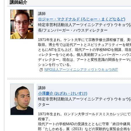
講師紹介
講師
ロジャー・マクドナルド (ろじゃー・まくどなるど)
特定非営利活動法人アーツイニシアティヴトウキョウ[AI
長/フェンバーガー・ハウスディレクター
1971年生まれ。ケント大学にて宗教学修士課程修了後、
取得。博士号では近代アートとスピリチュアリティーを研究
ともにAITを立ち上げ、現代アートの学校MADを開講、現
ィレクターをつとめる。個人美術館フェンバーガー・ハウ
ディレクター。現在は、アートと変性意識の関係をテーマ
ションを行っている。
NPO法人アーツイニシアティヴトウキョウ/AIT
講師
小澤慶介 (おざわ・けいすけ)
特定非営利活動法人アーツイニシアティヴトウキョウ[AI
クター
1971年生まれ。ロンドン大学ゴールドスミスカレッジに
程修了。
現代アートの学校MADの受講生とともに守章「終日中継局」
郎「たしかめる」展（2013）などの実験的な展覧会企画