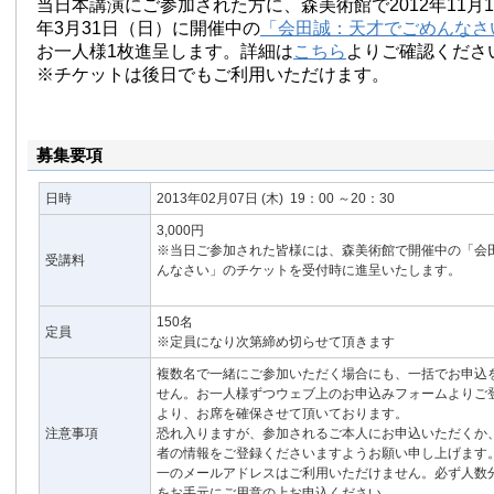
当日本講演にご参加された方に、森美術館で2012年11月17
年3月31日（日）に開催中の
「会田誠：天才でごめんなさ
お一人様1枚進呈します。詳細は
こちら
よりご確認くださ
※チケットは後日でもご利用いただけます。
募集要項
日時
2013年02月07日
(木)
19：00 ～20：30
3,000円
※当日ご参加された皆様には、森美術館で開催中の「会
受講料
んなさい」のチケットを受付時に進呈いたします。
150名
定員
※定員になり次第締め切らせて頂きます
複数名で一緒にご参加いただく場合にも、一括でお申込
せん。お一人様ずつウェブ上のお申込みフォームよりご
より、お席を確保させて頂いております。
注意事項
恐れ入りますが、参加されるご本人にお申込いただくか
者の情報をご登録くださいますようお願い申し上げます。
一のメールアドレスはご利用いただけません。必ず人数
をお手元にご用意の上お申込ください。