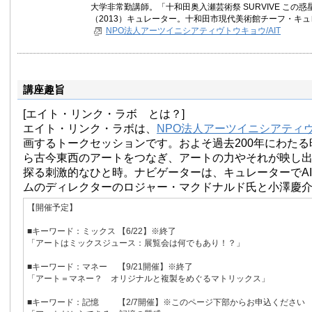
大学非常勤講師。「十和田奥入瀬芸術祭 SURVIVE この
（2013）キュレーター。十和田市現代美術館チーフ・キ
NPO法人アーツイニシアティヴトウキョウ/AIT
講座趣旨
[エイト・リンク・ラボ とは？]
エイト・リンク・ラボは、
NPO法人アーツイニシアティ
画するトークセッションです。およそ過去200年にわた
ら古今東西のアートをつなぎ、アートの力やそれが映し
探る刺激的なひと時。ナビゲーターは、キュレーターでAI
ムのディレクターのロジャー・マクドナルド氏と小澤慶
【開催予定】
■キーワード：ミックス 【6/22】※終了
「アートはミックスジュース：展覧会は何でもあり！？」
■キーワード：マネー 【9/21開催】※終了
「アート＝マネー？ オリジナルと複製をめぐるマトリックス」
■キーワード：記憶 【2/7開催】※このページ下部からお申込ください