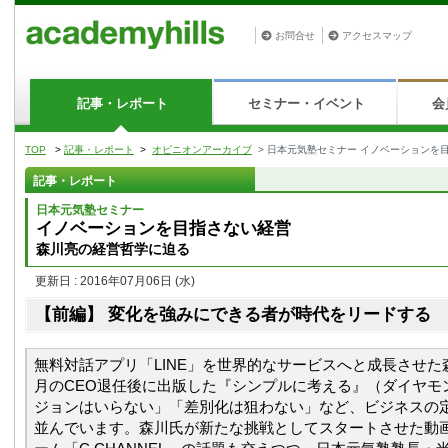
お問合せ
アクセスマップ
記事・レポート
セミナー・イベント
会
TOP
>
記事・レポート
>
オピニオンアーカイブ
> 日本元気塾セミナー イノベーションを
記事・レポート
日本元気塾セミナー
イノベーションを目指さない経営
森川亮の経営哲学に迫る
更新日 : 2016年07月06日
(水)
【前編】 変化を強みにできる者が時代をリードする
無料対話アプリ「LINE」を世界的なサービスへと成長させた森
月のCEO退任後に出版した『シンプルに考える』（ダイヤモ
ジョンはいらない」「差別化は狙わない」など、ビジネスの
並んでいます。森川氏が新たな挑戦としてスタートさせた動