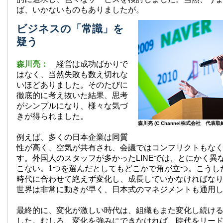
ば、いかないものもありましたが。
ビジネスの「常識」を
疑う
森川亮：
経営は成功ばかりで
はなく、当然失敗も数え切れな
いほどありました。そのたびに
徹底的に考え抜いた結果、思考
がシンプルになり、様々な気づ
きが得られました。
森川亮 (C Channel株式会社 代表取
例えば、多くの日本企業は同質
性が高く、空気が共有され、会議ではコンフリクトもな
す。外国人のスタッフが多かったLINEでは、とにかく異
こない。1つを選んだとしてもどこかで角が立つ。こうし
時代に合わせて絶えず変化し、成長していかなければなり
世界は非常に動きが早く、日本式のマネジメントも通用
最終的に、変化が激しい時代は、組織もまた変化し続け
した。むしろ、変化を強みにできなければ、時代をリー