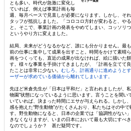
セミナー風景
とも多い。時代が急激に変化し
ていれば、例えば事業計画も毎
週、毎月ペースで見直しが必要になります。しかし、そ
タッフが抵抗しました。「コロコロ方針が変わると、や
と。そこで、事業計画の発表をやめてしまい、コッソリ
というやり方に変えました。
結局、未来がどうなるかなど、誰にも分かりません。最
前の仕事に集中して成果を出すこと。時間をかけて素晴
画をつくっても、直近の成果が出なければ、絵に描いた
す。様々な事業を手掛けてきましたが、「計画を立てて
たことは非常に少ない。
むしろ、計画通りに進めようと
ーザーが求めている価値から離れてしまいます。
先ほど米倉先生が「日本は平和だ」と言われましたが、私
物園”状態になっているように思います。言うことを聞い
いていれば、決まった時間にエサが与えられる。しかし
感を抱えた“野生動物”がたくさんおり、私たちはその中
す。野生動物になると、日本の企業では「協調性がない
きなくなりますが、いまの日本において最も大切にすべ
なのでしょうか？ 甚だ疑問です。