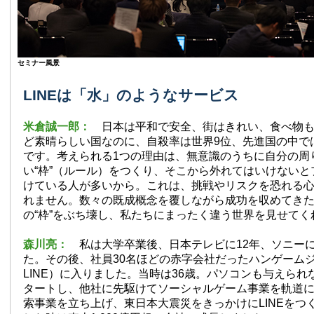
セミナー風景
LINEは「水」のようなサービス
米倉誠一郎：
日本は平和で安全、街はきれい、食べ物
ど素晴らしい国なのに、自殺率は世界9位、先進国の中で
です。考えられる1つの理由は、無意識のうちに自分の周
い“枠”（ルール）をつくり、そこから外れてはいけない
けている人が多いから。これは、挑戦やリスクを恐れる
れません。数々の既成概念を覆しながら成功を収めてき
の“枠”をぶち壊し、私たちにまったく違う世界を見せてく
森川亮：
私は大学卒業後、日本テレビに12年、ソニー
た。その後、社員30名ほどの赤字会社だったハンゲーム
LINE）に入りました。当時は36歳。パソコンも与えら
タートし、他社に先駆けてソーシャルゲーム事業を軌道
索事業を立ち上げ、東日本大震災をきっかけにLINEをつ