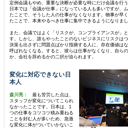
定例会議もやめ、重要な決断が必要な時にだけ会議を行
日本では「会議が仕事」になっている人も多いですが、
たことで、そうした人の仕事がなくなります。物事が早
たことで、本来やるべき仕事に集中できるようになりま
また、会議ではよく「リスクが、コンプライアンスが」
す。しかし、誰もやったことのないビジネスにリスクは
決策も出さずに問題点ばかり指摘する人に、存在価値は
呼ばれなくなる。すると、彼らは仕事がなくなり、自ら
か、会社を辞めるかの二択が迫られます。
変化に対応できない日
本人
森川亮：
最も苦労した点は、
スタッフが変化についてこられ
なかったことです。日本は、1
つの仕事をコツコツ積み重ねる
ことを好む人が多いため、急激
な変化に体がついていかないこ