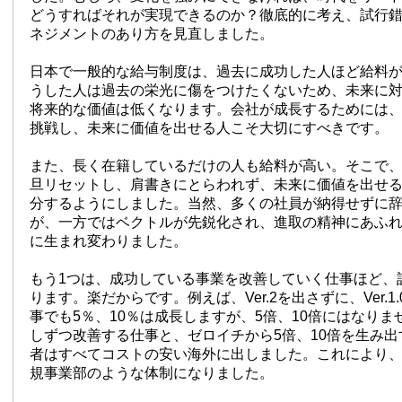
どうすればそれが実現できるのか？徹底的に考え、試行
ネジメントのあり方を見直しました。
日本で一般的な給与制度は、過去に成功した人ほど給料
うした人は過去の栄光に傷をつけたくないため、未来に
将来的な価値は低くなります。会社が成長するためには
挑戦し、未来に価値を出せる人こそ大切にすべきです。
また、長く在籍しているだけの人も給料が高い。そこで
旦リセットし、肩書きにとらわれず、未来に価値を出せ
分するようにしました。当然、多くの社員が納得せずに
が、一方ではベクトルが先鋭化され、進取の精神にあふ
に生まれ変わりました。
もう1つは、成功している事業を改善していく仕事ほど、
ります。楽だからです。例えば、Ver.2を出さずに、Ver.1
事でも5％、10％は成長しますが、5倍、10倍にはなり
しずつ改善する仕事と、ゼロイチから5倍、10倍を生み
者はすべてコストの安い海外に出しました。これにより
規事業部のような体制になりました。