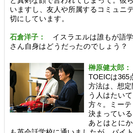
と真剣な顔で言われてしまって。彼
いますし、友人や所属するコミュニ
切にしています。
石倉洋子：
イスラエルは誰もが語学
さん自身はどうだったのでしょう？
榊原健太郎
TOEICは3
方法は、想定
う人はたいて
方々。ミーテ
決まっている
あとはとにか
も英会話学校に通いましたが、バイ