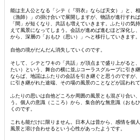
能は主人公となる「シテ（『羽衣』ならば天女）」と、
（漁師）」の掛け合いで展開しますが、物語が進行すれ
「間」が短くなり、共話も増えていきます。ふたりの気
えて風景になってしまう。会話が進めば進むほど深化し
から、深層の「おもひ（思い）」へと移行していきます
自他の境がだんだん消失していくのです。
そして、シテとワキの「共話」が頂点まで盛り上がると
たい）という、舞台の横に並ぶコーラスグループに引き
ならば、地謡はふたりの会話を引き継ぐと思うのですが
に引き継がれた途端、その場の風景のことなどが謡われ
ふたりの思いは自他どころか周囲の風景とも混ざり合い
う。
個人の意識（こころ）から、集合的な無意識（おも
くのです。
これも能だけに限りません。日本人は昔から、感情を個
風景と溶け合わせるという心性があったようです。