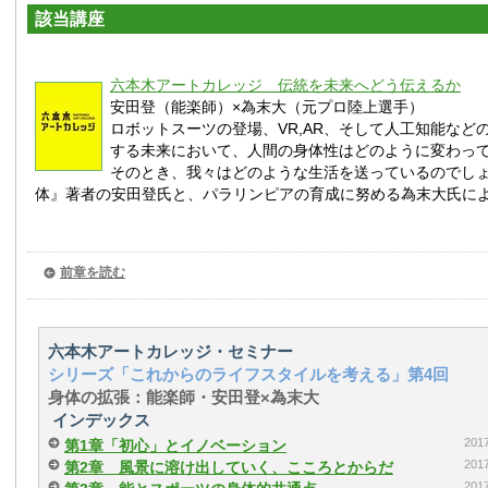
該当講座
六本木アートカレッジ 伝統を未来へどう伝えるか
安田登（能楽師）×為末大（元プロ陸上選手）
ロボットスーツの登場、VR,AR、そして人工知能など
する未来において、人間の身体性はどのように変わっ
そのとき、我々はどのような生活を送っているのでし
体』著者の安田登氏と、パラリンピアの育成に努める為末大氏に
前章を読む
六本木アートカレッジ・セミナー
シリーズ「これからのライフスタイルを考える」第4回
身体の拡張：能楽師・安田登×為末大
インデックス
20
第1章「初心」とイノベーション
20
第2章 風景に溶け出していく、こころとからだ
20