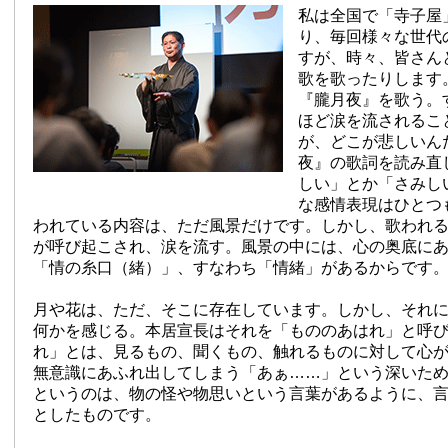
私は全国で「寺子屋
り、毎回様々な世代
すが、時々、皆さん
歌を歌ったりします
『朧月夜』を歌う。
ほど涙を流されるこ
が、どこが悲しいん
夜』の歌詞を読み直
しい」とか「さみし
な感情表現はひとつ
われている内容は、ただ風景だけです。しかし、歌われ
が呼び起こされ、涙を流す。風景の中には、心の奥底に
「情の糸口（緒）」、すなわち「情緒」があるからです
月や花は、ただ、そこに存在しています。しかし、それ
何かを感じる。本居宣長はそれを「もののあはれ」と呼
れ」とは、見るもの、聞くもの、触れるものに対して心
無意識にあふれ出してしまう「あぁ……」という深いた
というのは、物の怪や物思いという言葉があるように、
としたものです。