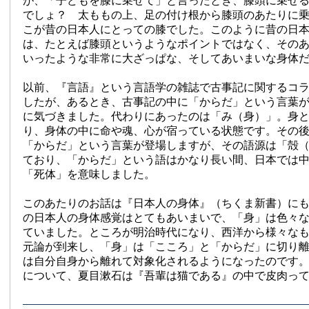
が、「子どもを膝に乗せて」と言ったとき、膝頭に乗せ
でしょ？ 太ももの上、足の付け根から膝頭のあたりに
こが昔の日本人にとっての膝でした。このように昔の日
は、たとえば膝頭というようなポイントではなく、その
いったような非常に大ざっぱな、そしてあいまいな身体
以前、『言語』という言語学の雑誌で古事記に関するコラ
したが、あるとき、古事記の中に「からだ」という言葉
に気づきました。代わりにあったのは「み（身）」。身
り、身体の中に命や魂、心が宿っている状態です。その
「からだ」という言葉が登場しますが、その語源は「殻
ており、「からだ」という語はかなり長い間、日本では
「死体」を意味しました。
このあたりのお話は『日本人の身体』（ちくま新書）に
の日本人の身体感覚はとてもあいまいで、「身」は色々
ていました。ところが明治時代になり、西洋から様々な
元論が到来し、「身」は「こころ」と「からだ」に切り
は自分自身から離れて対象化されるようになったのです
について、夏目漱石は『吾輩は猫である』の中で皮肉っ