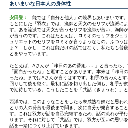
あいまいな日本人の身体性
安田登：
能では「自分と他人」の境界もあいまいです
もとにした『羽衣』では、漁師と天女のセリフが流派に
す。ある流派では天女が言うセリフを漁師が言い、漁師
が言うのです。これはたとえば、ロミオのセリフをジュ
ュリエットのセリフをロミオが言うようなもの。ふつう
ょ？ しかし、これは能だけの話ではなく、私たちも普
とをやっています。
たとえば、Aさんが「昨日のあの番組……」と言ったら、
「面白かったね」と返すことがあります。本来は「昨日
ったね」まではAさんが言うはずです。相手の言わんとす
回りして後を継ぐ。最初に話を切り出した側も、相手が
で期待している。こうしたことを「共話（きょうわ）」
西洋では、このようなことをしたら未成熟な奴だと思わ
とりの人の発言を最後まで聞き、次に自分が発言するこ
す。これは双方が話を自己完結するため、話の流れが平行
ります。それに対して「共話」では、双方が互いの思いを
話を一緒につくり上げていきます。