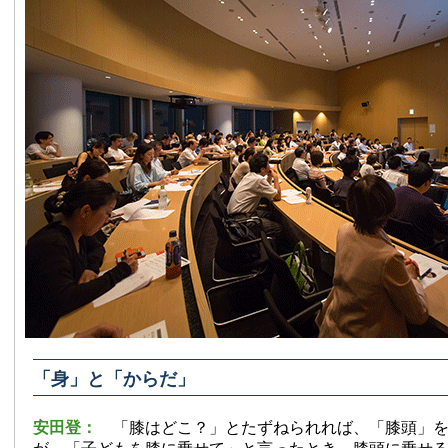
「身」と「からだ」
安田登：
「膝はどこ？」とたずねられれば、「膝頭」