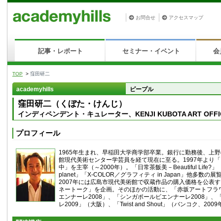
お問合せ
アクセスマップ
記事・レポート
セミナー・イベント
会
TOP
>
窪田研二
academyhills
ピープル
窪田研二（くぼた・けんじ）
インディペンデント・キュレーター、KENJI KUBOTA ART OFF
プロフィール
1965年生まれ、早稲田大学商学部卒業。銀行に勤務後、上
館現代美術センター学芸員を経て現在に至る。1997年より
中」を主宰（～2000年）。「日常茶飯美－Beautiful Life?」
planet」「X-COLOR／グラフィティ in Japan」他多数
2007年には広島市現代美術館で収蔵作品の購入価格を公表
ネートーク」を企画。そのほかの活動に、「赤坂アートフラワ
エンナーレ2008」、「シンガポールビエンナーレ2008」
レ2009」（大阪）、「Twist and Shout」（バンコク、20