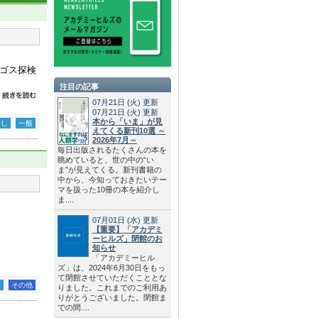
ゴス探検
注目の記事
07月21日
(火)
更新
07月21日
(火)
更新
本から「いま」が見
なし
一般
えてくる新刊10選 ～
2026年7月～
毎日出版されるたくさんの本を
眺めていると、世の中の“い
ま”が見えてくる。新刊書籍の
中から、今知っておきたいテー
マを扱った10冊の本を紹介し
ま....
07月01日
(水)
更新
【重要】「アカデミ
ーヒルズ」閉館のお
知らせ
「アカデミーヒル
ズ」は、2024年6月30日をもっ
て閉館させていただくこととな
ー
その他
りました。これまでのご利用あ
りがとうございました。閉館ま
での間....