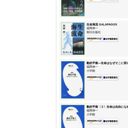
生命海流 GALAPAGOS
福岡伸一
朝日出版社
動的平衡—生命はなぜそこに宿
福岡伸一
小学館
動的平衡〈２〉生命は自由にな
福岡伸一
小学館