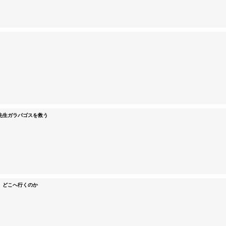
先生ガラパゴスを救う
、どこへ行くのか