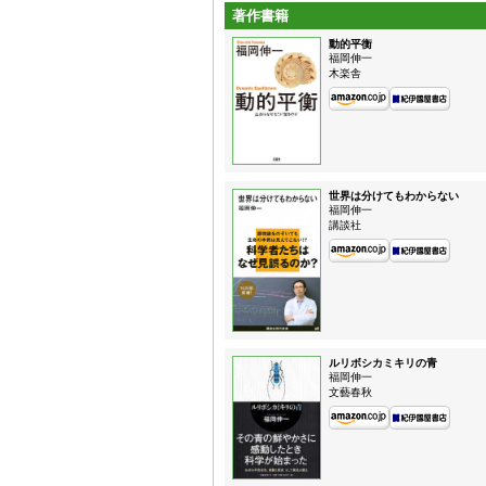
著作書籍
動的平衡
福岡伸一
木楽舎
世界は分けてもわからない
福岡伸一
講談社
ルリボシカミキリの青
福岡伸一
文藝春秋