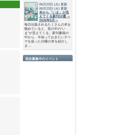
06月23日
(火)
更新
06月23日
(火)
更新
本から「いま」が見
えてくる新刊10選 ～
2026年6月～
毎日出版されるたくさんの本を
眺めていると、世の中の“い
ま”が見えてくる。新刊書籍の
中から、今知っておきたいテー
マを扱った10冊の本を紹介し
ま....
現在募集中のイベント