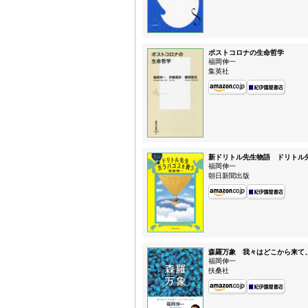
ポストコロナの生命哲学
福岡伸一
集英社
新ドリトル先生物語 ドリトル
福岡伸一
朝日新聞出版
森羅万象 我々はどこから来て
福岡伸一
扶桑社