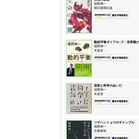
福岡伸一
朝日新聞出版
動的平衡ダイアロ−グ：世界観
福岡伸一
木楽舎
芸術と科学のあいだ
福岡伸一
木楽舎
ツチハンミョウのギャンブル
福岡伸一
文藝春秋