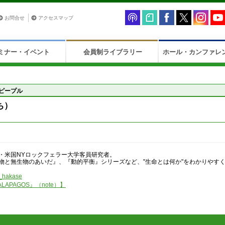
お問合せ
アクセスマップ
ミナー・イベント
会員制ライブラリー
ホール・カンファレ
ピープル
ち）
・米国NYロックフェラー大学客員研究者。
物と無生物のあいだ』、『動的平衡』シリーズなど、"生命とは何か"をわかりやす
_hakase
APAGOS』（note）】