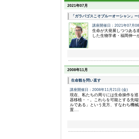
2021年07月
「ガラパゴスこそブルーオーシャン」ー
講座開催日：2021年07月0
生命が大発展しつつある
した生物学者・福岡伸一
2008年11月
生命観を問い直す
講座開催日：2008年11月21日
(金)
現在、私たちの周りには生命操作を巡
器移植・・。これらを可能とする先端
ルである」という見方、すなわち機械
置....