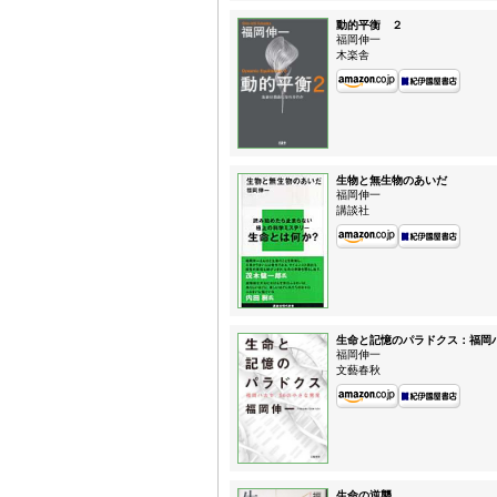
動的平衡 ２
福岡伸一
木楽舎
生物と無生物のあいだ
福岡伸一
講談社
生命と記憶のパラドクス：福岡
福岡伸一
文藝春秋
生命の逆襲