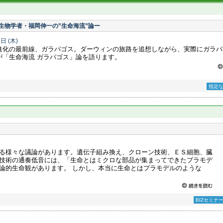
生物学者・福岡伸一の”生命海流”論ー
8日
(木)
進化の最前線、ガラパゴス。ダーウィンの旅路を追想しながら、実際にガラパ
が「生命海流 ガラパゴス」論を語ります。
指定
る様々な議論があります。遺伝子組み換え、クローン技術、ＥＳ細胞、臓
技術の通奏低音には、「生命とはミクロな部品が集まってできたプラモデ
論的生命観があります。 しかし、本当に生命とはプラモデルのような
BIZセミナ