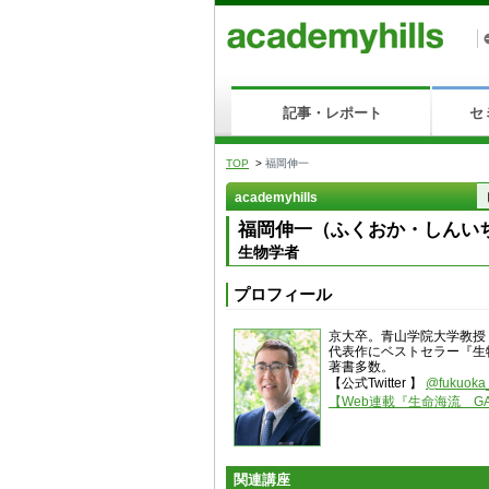
記事・レポート
セ
TOP
>
福岡伸一
academyhills
福岡伸一（ふくおか・しんい
生物学者
プロフィール
京大卒。青山学院大学教授
代表作にベストセラー『生
著書多数。
【公式Twitter 】
@fukuoka
【Web連載『生命海流 GAL
関連講座