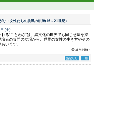
がり：女性たちの挑戦の軌跡(16～21世紀）
6日
(土)
れる“ことわざ”は、異文化の世界でも同じ意味を持
登壇者の専門の立場から、世界の女性の生き方やその
りあいます。
指定なし
一般