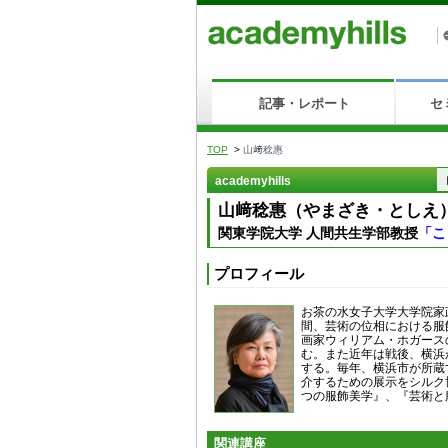
記事・レポート
セ
TOP
>
山﨑稔惠
academyhills
山﨑稔惠（やまざき・としえ
関東学院大学 人間共生学部教授
「こ
プロフィール
お茶の水女子大学大学院家
間、芸術の位相における服
画家ウィリアム・ホガース
む。また近年は戦後、横浜
する。毎年、横浜市が所蔵
介するための展示をシルク
つの服飾美学』、『芸術と
関連講座