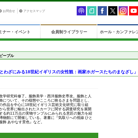
お問合せ
アクセスマップ
ミナー・イベント
会員制ライブラリー
ホール・カンファレ
ピープル
）
とわざにみる18世紀イギリスの女性観：画家ホガースたちのまなざし」
政学研究科修了。服飾美学・西洋服飾史専攻。服飾と人
飾について、その様態やこころに映るさまを問題とし、
の作品を中心に18世紀イギリス芸術文化研究に取り組
から世界に輸出されたスカーフに関する調査研究を展開
する約11万点の実物サンプルにみられる意匠の魅力を紹
博物館にて開催している。著書に『気取りへの視線 ひと
服飾 あやなす景色』など。