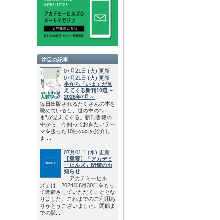
注目の記事
07月21日
(火)
更新
07月21日
(火)
更新
本から「いま」が見
えてくる新刊10選 ～
2026年7月～
毎日出版されるたくさんの本を
眺めていると、世の中の“い
ま”が見えてくる。新刊書籍の
中から、今知っておきたいテー
マを扱った10冊の本を紹介し
ま....
07月01日
(水)
更新
【重要】「アカデミ
ーヒルズ」閉館のお
知らせ
「アカデミーヒル
ズ」は、2024年6月30日をもっ
て閉館させていただくこととな
りました。これまでのご利用あ
りがとうございました。閉館ま
での間....