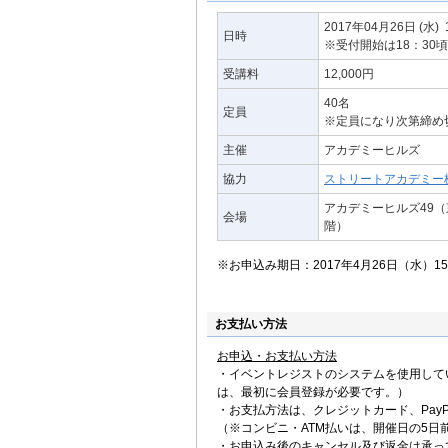
2017年04月26日
(水)
日時
※受付開始は18：30
受講料
12,000円
40名
定員
※定員になり次第締め
主催
アカデミーヒルズ
協力
ストリートアカデミー
アカデミーヒルズ49（東
会場
階）
※お申込み期日：2017年4月26日（水）15
お支払い方法
お申込・お支払い方法
・イベントレジストのシステムを使用して
は、最初に会員登録が必要です。）
・お支払方法は、クレジットカード、PayP
（※コンビニ・ATM払いは、開催日の5日
・お申込み後のキャンセル及び返金は承っ