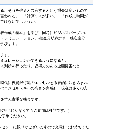
する、それを他者と共有するという機会は多いもので
と言われる」、「計算ミスが多い」、「作成に時間が
のではないでしょうか。
ル表作成の基本」を学び、同時にビジネスパーソンに
・シミュレーション」(損益分岐点計算、感応度分
を学びます。
めます。
シミュレーションができるようになると、
ネス判断を行ったり、説得力のある企画提案など、
務時代に投資銀行流のエクセルを徹底的に叩き込まれ
行のエクセルスキルの高さを実感し、現在は多くの方
ルを学ぶ貴重な機会です。
をお持ち頂かなくてもご参加は可能です。）
でご了承ください。
ンセントに限りがございますので充電してお持ちくだ