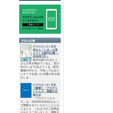
注目の記事
07月21日
(火)
更新
本から「いま」が見
えてくる新刊10選 ～
2026年7月～
毎日出版されるたく
さんの本を眺めていると、世の
中の“いま”が見えてくる。新刊
書籍の中から、今知っておきた
いテーマを扱った10冊の本を紹
介しま....
07月01日
(水)
更新
【重要】「アカデミ
ーヒルズ」閉館のお
知らせ
「アカデミーヒル
ズ」は、2024年6月30日をもっ
て閉館させていただくこととな
りました。これまでのご利用あ
りがとうございました。閉館ま