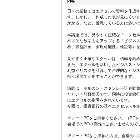
内容
日々の業務ではエクセルで資料を作成
す。しかし、「作成した表が見にくい
かかる」など、苦戦している方は多い
本講座では、見やすく正確な「エクセ
不可欠な数字力をアップする「ビジネス
析、収益計画「実現可能性」検証等）
見やすく正確なエクセルは、信頼を高
また、エクセルを活用したビジネス・
利益やリスクを計算して合理的なビジ
様々場面で活用することができます。
講師は、モルガン・スタンレー証券勤
たという熊野整氏です。同時に投資銀
にエクセルの指導をされています。
今回は、投資銀行の基本エクセルスキ
※ノートPCをご持参ください。（PC
会場でのPCの貸出はございませんの
※ノートPCをご持参の方は、会場のコ