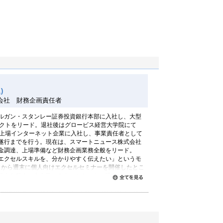
)
会社 財務企画責任者
ルガン・スタンレー証券投資銀行本部に入社し、大型
ェクトをリード。退社後はグロービス経営大学院にて
手上場インターネット企業に入社し、事業責任者として
遂行までを行う。現在は、スマートニュース株式会社
金調達、上場準備など財務企画業務全般をリード。
エクセルスキルを、分かりやすく伝えたい」というモ
0月から週末に個人向けエクセルセミナーを開催したとこ
00人を超え、大人気セミナーとなった。現在は、個人
すべて読む
に加えて企業向けコンサルティングも展開するなど、
の収益計画の作成アドバイスを行っている。
籍「外資系投資銀行のエクセル仕事術」を出版。