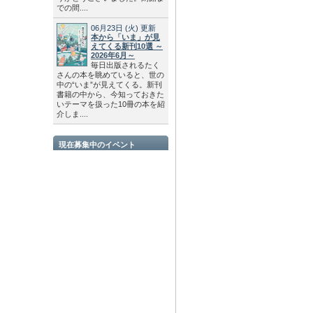
での間....
06月23日
(火)
更新
本から「いま」が見
えてくる新刊10選 ～
2026年6月～
毎日出版されるたく
さんの本を眺めていると、世の
中の“いま”が見えてくる。新刊
書籍の中から、今知っておきた
いテーマを扱った10冊の本を紹
介しま....
現在募集中のイベント