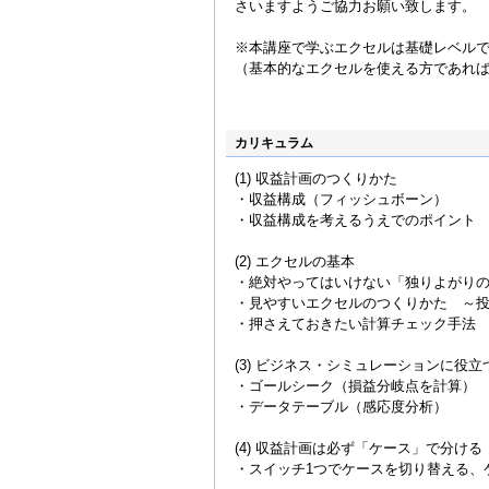
さいますようご協力お願い致します。
※本講座で学ぶエクセルは基礎レベル
（基本的なエクセルを使える方であれ
カリキュラム
(1) 収益計画のつくりかた
・収益構成（フィッシュボーン）
・収益構成を考えるうえでのポイント
(2) エクセルの基本
・絶対やってはいけない「独りよがり
・見やすいエクセルのつくりかた ～
・押さえておきたい計算チェック手法
(3) ビジネス・シミュレーションに役
・ゴールシーク（損益分岐点を計算）
・データテーブル（感応度分析）
(4) 収益計画は必ず「ケース」で分ける
・スイッチ1つでケースを切り替える、