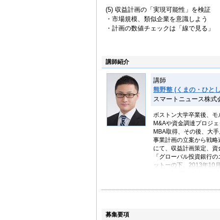
(5) 収益計画の「実現可能性」を検証
・市場規模、類似企業を意識しよう
・計画の数値チェックは「線で見る」
講師紹介
講師
熊野整 (くまの・ひとし
スマートニュース株式
ボストン大学卒業後、モ
M&Aや資金調達プロジ
MBA取得、その後、大
事業計画の立案から戦略
にて、収益計画策定、資
「グローバル投資銀行の
ットーの下、2013年1
ろ、参加者数は1年で30
向けセミナー、企業研修
多くのビジネスパーソン
著書：2015年2月に書
募集要項