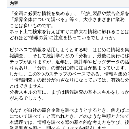
内容
「企画に必要な情報を集める」、「他社製品や競合企業
「業界全体について調べる」等々、大小さまざまに業務
ことは多いものです。
ネット上で検索を行えばすぐに膨大な情報に触れること
どれほど“情報の質”に注意を払っているでしょうか。
ビジネスで情報を活用しようとする時、はじめに情報を
報調査」、そして統計学などの「分析」、最後に実行に移
テップがありますが、近年は、統計学やビッグデータの
りもあり、「分析」の部分に特に注目が集まっています
しかし、この3つのステップのベースである、情報を集め
「情報調査」の部分がおざなりになっていては、有効な
とはできません。
分析スキルの前に、まずは情報調査の基本スキルをしっ
があるでしょう。
あなたが自社の競合企業を調べようとするとき、例えば上
について調べて」と言われとき、どのような手順と方法
本講座では、情報を調べる際の基本的な考え方を学び、後
業界調査を例に、調べるプロセスを解説します。