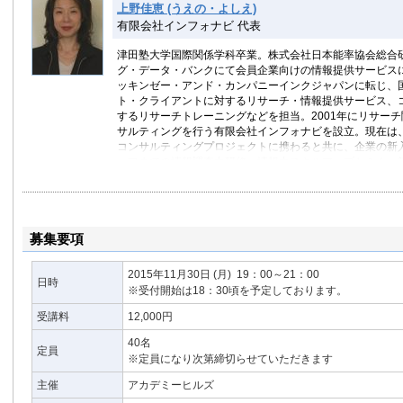
上野佳恵 (うえの・よしえ)
有限会社インフォナビ 代表
津田塾大学国際関係学科卒業。株式会社日本能率協会総合
グ・データ・バンクにて会員企業向けの情報提供サービス
ッキンゼー・アンド・カンパニーインクジャパンに転じ、
ト・クライアントに対するリサーチ・情報提供サービス、
するリサーチトレーニングなどを担当。2001年にリサー
サルティングを行う有限会社インフォナビを設立。現在は、
コンサルティングプロジェクトに携わると共に、企業の新
ッフまでの情報調査力研修、情報力スキルアップセミナー
ス・ブレークスルー大学非常勤講師。
著書「情報調査力のプロフェッショナル」（ダイヤモンド
理学」（中央公論社）、『「速さ」と「質」を両立させる
成術』（クロスメディア・パブリッシング）。
募集要項
2015年11月30日
(月)
19：00～21：00
日時
※受付開始は18：30頃を予定しております。
受講料
12,000円
40名
定員
※定員になり次第締切らせていただきます
主催
アカデミーヒルズ