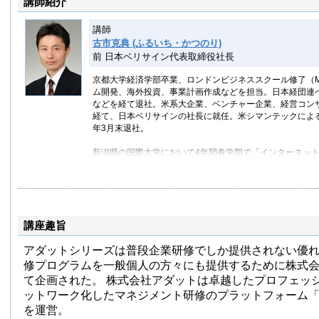
講師紹介
講師
古市克典 (ふるいち・かつのり)
前 日本ベリサイン代表取締役社長
京都大学経済学部卒業、ロンドンビジネススクール修了（MB
ム開発、海外投資、事業計画作成などを担当。日本経団連
などを経て退社。米系大企業、ベンチャー企業、経営コン
経て、日本ベリサインの社長に就任。米シマンテックによる
年3月末退社。
新潟県の国際大学において4年間春学期で「インターネッ
を講義。現在、香川県産業活性化アドバイザー。
講座趣旨
アダットシリーズは普段企業研修でしか提供されない優
修プログラムを一般個人の方々にも提供するために株式
て企画された。 株式会社アダットは卓越したプロフェッ
ットワーク化したマネジメント研修のプラットフォーム「Adat
を運営。