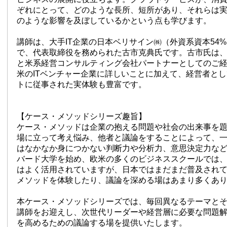
ぞれにとって、どのような長所、短所があり、それらは
のような影響を及ぼしているかという点も学びます。
講師は、大手IT企業の日本ベリサイン㈱（外資系資本54%
で、代表取締役を務められた古市克典氏です。古市氏は、
と米系経営コンサルティング会社パートナーとしてのご
米のITベンチャー企業に詳しいことに加えて、経営者と
トに従事された実体験も豊富です。
【ケース・メソッドシリーズ趣旨】
ケース・メソッドは企業の抱える問題や社会の出来事を
場に立って考え悩み、他者と議論をすることによって、
はなかなか身につかない判断力や分析力、意思決定力な
バード大学を始め、欧米の多くのビジネススクールでは
はよく活用されていますが、日本ではまだまだ普及され
メソッドを体験したり、議論を深める場はあまり多くあ
本ケース・メソッドシリーズでは、毎回異なるテーマと
講師をお迎えし、次世代リーダーや経営層に必要な問題
を高めるための議論する場を提供いたします。