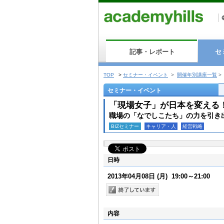
記事・レポート
セ
TOP
>
セミナー・イベント
>
開催年別講座一覧
>
セミナー・イベント
「現場女子」が日本を変える
職場の「なでしこたち」の力を引き
BIZセミナー
キャリア・人
経営戦略
日時
2013年04月08日
(月)
19:00～21:00
内容