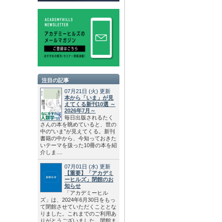
注目の記事
07月21日
(火)
更新
本から「いま」が見
えてくる新刊10選 ～
2026年7月～
毎日出版されるたく
さんの本を眺めていると、世の
中の“いま”が見えてくる。新刊
書籍の中から、今知っておきた
いテーマを扱った10冊の本を紹
介しま....
07月01日
(水)
更新
【重要】「アカデミ
ーヒルズ」閉館のお
知らせ
「アカデミーヒル
ズ」は、2024年6月30日をもっ
て閉館させていただくこととな
りました。これまでのご利用あ
りがとうございました。閉館ま