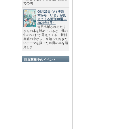
での間....
06月23日
(火)
更新
本から「いま」が見
えてくる新刊10選 ～
2026年6月～
毎日出版されるたく
さんの本を眺めていると、世の
中の“いま”が見えてくる。新刊
書籍の中から、今知っておきた
いテーマを扱った10冊の本を紹
介しま....
現在募集中のイベント