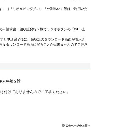
す。（「リボルビング払い」「分割払い」等はご利用いた
の＜請求書・領収証発行＞欄でラジオボタンの「WEB上
ますと申込完了後に、領収証のダウンロード画面が表示さ
再度ダウンロード画面に戻ることが出来ませんのでご注意
祝・年末年始を除
）
受け付けておりませんのでご了承ください。