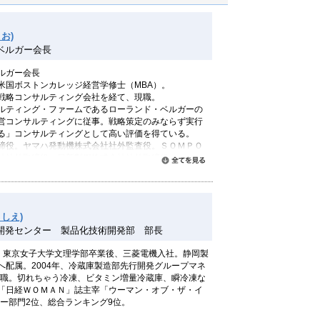
お)
ベルガー会長
ルガー会長
米国ボストンカレッジ経営学修士（MBA）。
戦略コンサルティング会社を経て、現職。
ルティング・ファームであるローランド・ベルガーの
営コンサルティングに従事。戦略策定のみならず実行
る」コンサルティングとして高い評価を得ている。
締役。ヤマハ発動機株式会社社外監査役。ＳＯＭＰＯ
社社外取締役。日新製鋼株式会社社外取締役。
すべて読む
える」、「見える化」、「ねばちっこい経営」 、「プ
場力復権」、「現場論」（いずれも東洋経済新報社）、
制す！」、「伸び続ける会社の『ノリ』の法則」、
」、「現場女子」（いずれも日本経済新聞出版社）、
しえ)
と」、「LFP」、「五能線物語」（いずれもPHP研
開発センター 製品化技術開発部 部長
チ」、「新幹線お掃除の天使たち」（いずれもあさ出
新聞出版）、「経営戦略の教科書」、「現場力の教科
5年、東京女子大学文理学部卒業後、三菱電機入社。静岡製
、「図解 最強の現場力」（青春出版社）、「結論を
へ配属。2004年、冷蔵庫製造部先行開発グループマネ
はいらない」（角川新書）、「言える化」（潮出版
り現職。切れちゃう冷凍、ビタミン増量冷蔵庫、瞬冷凍な
シップ」（日経BP社）などがある。「現場力を鍛え
「日経ＷＯＭＡＮ」誌主宰「ウーマン・オブ・ザ・イ
OPPOINT」の「2004年読者が選ぶベストブック」の
カー部門2位、総合ランキング9位。
化」は2006年（第6回）日経BP・BizTech図書賞を