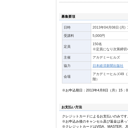
遠藤功ホームページ
現場千本ノック-現場
募集要項
日時
2013年04月08日
(月)
受講料
5,000円
150名
定員
※定員になり次第締切
主催
アカデミーヒルズ
協力
日本経済新聞出版社
アカデミーヒルズ49（東
会場
階）
※お申込期日：2013年4月8日（月）15：
お支払い方法
クレジットカードによるお支払いのみです
※お申込み後のキャンセル及び返金は承っ
※クレジットカードはVISA、MASTER、JC