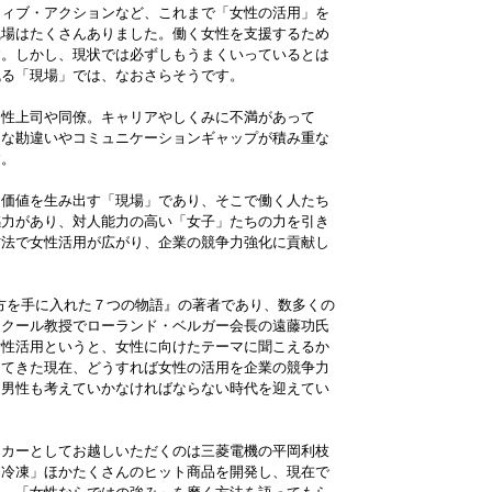
ティブ・アクションなど、これまで「女性の活用」を
職場はたくさんありました。働く女性を支援するため
す。しかし、現状では必ずしもうまくいっているとは
残る「現場」では、なおさらそうです。
男性上司や同僚。キャリアやしくみに不満があって
さな勘違いやコミュニケーションギャップが積み重な
す。
、価値を生み出す「現場」であり、そこで働く人たち
感力があり、対人能力の高い「女子」たちの力を引き
方法で女性活用が広がり、企業の競争力強化に貢献し
方を手に入れた７つの物語』の著者であり、数多くの
スクール教授でローランド・ベルガー会長の遠藤功氏
女性活用というと、女性に向けたテーマに聞こえるか
えてきた現在、どうすれば女性の活用を企業の競争力
、男性も考えていかなければならない時代を迎えてい
ーカーとしてお越しいただくのは三菱電機の平岡利枝
う冷凍」ほかたくさんのヒット商品を開発し、現在で