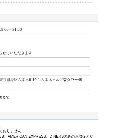
力を追い求めて-
19:00～21:00
らせていただきます
京都港区六本木6-10-1 六本木ヒルズ森タワー49
00まで
。
ておりません。
B、AMERICAN EXPRESS、DINERSのみのお取扱とな