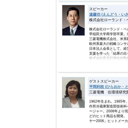
スピーカー
遠藤功 (えんどう・いさ
株式会社ローランド・
株式会社ローランド・ベ
早稲田大学商学部卒業。
三菱電機株式会社、米系
欧州系最大の戦略コンサ
日本法人会長として、経
支援を伴った「結果の出
株式会社良品計画社外取
ホールディングス株式会
主な著書に「現場力を鍛
レミアム戦略」 、「現
「『日本品質』で世界を
ゲストスピーカー
「『ＩＴ断食』のすすめ
平岡利枝 (ひらおか・と
「日本企業にいま大切なこ
三菱電機 住環境研究
究所）、「未来のスケッ
版）、「課長力」（朝日
1962年生まれ。198
書」（いずれも光文社）
作所冷蔵庫製造部技術科
言おう、日本人にMBA
ージャー。2008年よ
社）、「賢者のリーダー
どのヒット商品を開発。
る」はビジネス書評誌「T
ヤー2006」ヒットメー
第1位に選ばれた。「見える
受賞。