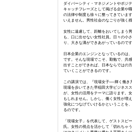
ダイバーシティ・マネジメントやポジ
キャッチフレーズとして掲げる企業や
の法律や制度も徐々に整ってきていま
いえません。男性社会のなごりが強く
女性に遠慮して、距離をおいてしまう
も、口に出せない女性社員。日々の小
り、大きな溝ができあがっているので
日本企業のエンジンとなっているのは
です。そんな現場でこそ、勤勉で、共
出すことができれば、日本ならではの
ていくことができるのです。
この講演では、『現場女子──輝く働き
現場を歩いてきた早稲田大学ビジネス
が、女性の活用をテーマに語ります。
もしれません。しかし、働く女性が増
強化につなげていけるかということを
るのです。
「現場女子」を代表して、ゲストスピ
氏。女性の視点を活かして「切れちゃ