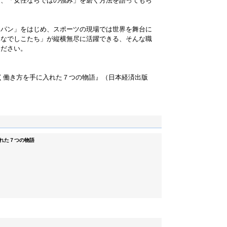
に、「女性ならではの強み」を磨く方法を語ってもら
ャパン」をはじめ、スポーツの現場では世界を舞台に
「なでしこたち」が縦横無尽に活躍できる、そんな職
ください。
く働き方を手に入れた７つの物語』（日本経済出版
入れた７つの物語