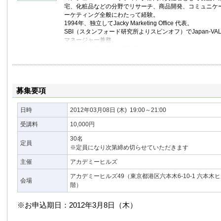
宅、化粧品などの分野でリサーチ、商品開発、コミュニケ
ーケティング全般にわたって経験。
1994年、独立してJacky Marketing Office 代表。
SBI（スタンフォード研究所よりスピンオフ）でJapan-V
マネージャー兼務。
東京理科大学大学院 MOT 講師。
著書：
競争優位のマーケティング（PHP研究所）
プレゼンテーション力を鍛えるトレーニングブック（かん
募集要項
日時
2012年03月08日
(木)
19:00～21:00
受講料
10,000円
30名
定員
※定員になり次第締め切らせていただきます
主催
アカデミーヒルズ
アカデミーヒルズ49（東京都港区六本木6-10-1 六本木
会場
階）
※お申込期日：2012年3月8日（木）