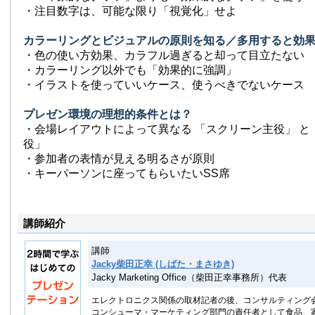
・注目数字は、可能な限り「視覚化」せよ
カラーリングとビジュアルの原則を知る／多用すると効
・色の使い方効果、カラフル過ぎると却って目立たない
・カラーリング以外でも「効果的に強調」
・イラストを使っていいケース、使うべきでないケース
プレゼン環境の理想的条件とは？
・会場レイアウトによって異なる 「スクリーン主役」 と
役」
・参加者の表情が見える明るさが原則
・キーパーソンに座ってもらいたいSS席
講師紹介
講師
Jacky柴田正幸 (しばた・まさゆき)
Jacky Marketing Office（柴田正幸事務所）代表
エレクトロニクス関係の取材記者の後、コンサルティング
コンシューマ・マーケティング部門の責任者として食品、