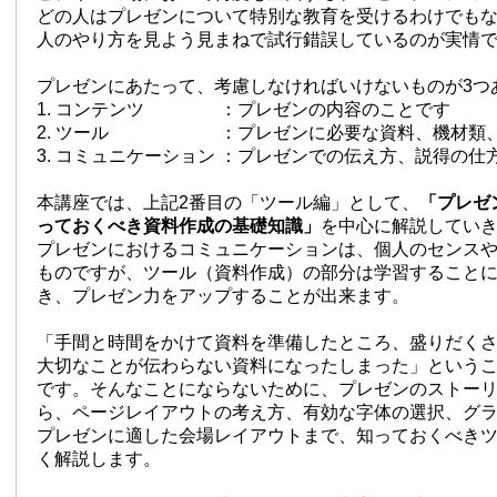
どの人はプレゼンについて特別な教育を受けるわけでも
人のやり方を見よう見まねで試行錯誤しているのが実情
プレゼンにあたって、考慮しなければいけないものが3つ
1. コンテンツ ：プレゼンの内容のことです
2. ツール ：プレゼンに必要な資料、機材類、
3. コミュニケーション ：プレゼンでの伝え方、説得の仕
本講座では、上記2番目の「ツール編」として、
「プレゼ
っておくべき資料作成の基礎知識」
を中心に解説してい
プレゼンにおけるコミュニケーションは、個人のセンス
ものですが、ツール（資料作成）の部分は学習すること
き、プレゼン力をアップすることが出来ます。
「手間と時間をかけて資料を準備したところ、盛りだく
大切なことが伝わらない資料になったしまった」という
です。そんなことにならないために、プレゼンのストー
ら、ページレイアウトの考え方、有効な字体の選択、グ
プレゼンに適した会場レイアウトまで、知っておくべき
く解説します。