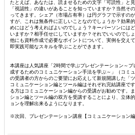
たとえば、あなたは、読ませるための文字「可読性」と
「視認性」の違いがあることを知っていますか？当然そ
ってきます。シェア（市場占有率）は円グラフで示すの
すが、これは無条件に正しいことなのでしょうか？効果
めにはどう考えればよいのでしょう？キーパーソンには
いますか？相手任せにしていますか？それでいいのでし
他にも資料作成で必要なポイントについて、実例を交え
即実践可能なスキルを学ぶことができます。
本講座は人気講座「2時間で学ぶプレゼンテーション～プ
成するためのコミュニケーション手法を学ぶ～」（コミ
の受講者の方からのご要望にお応えして新規開講した「
コミュニケーション編とツール編はそれぞれ完結講座で
る方はコミュニケーション編からの受講がお勧めです。
ション編とツール編の双方を受講することにより、立体
ョンを理解出来るようになります。
※次回、プレゼンテーション講座【コミュニケーション編