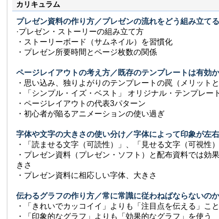
カリキュラム
プレゼン資料の作り方／プレゼンの流れをどう組み立て
·プレゼン・ストーリーの組み立て方
・ストーリーボード（サムネイル）を習慣化
・プレゼン所要時間とページ枚数の関係
ページレイアウトの考え方／既存のテンプレートは有効
・思い込み、独りよがりのテンプレートの罠（メリット
・「シンプル・イズ・ベスト」 オリジナル・テンプレー
・ページレイアウトの代表3パターン
・初心者が陥るアニメーションの使い過ぎ
字体や文字の大きさの使い分け／字体によって印象が左
・「読ませる文字（可読性）」、「見せる文字（可視性
・プレゼン資料（プレゼン・ソフト）と配布資料では効
きさ
・プレゼン資料に相応しい字体、大きさ
伝わるグラフの作り方／常に常識に従わねばならないの
・「きれいでカッコイイ」よりも「注目点を伝える」こ
・「印象的なグラフ」よりも「効果的なグラフ」を使う