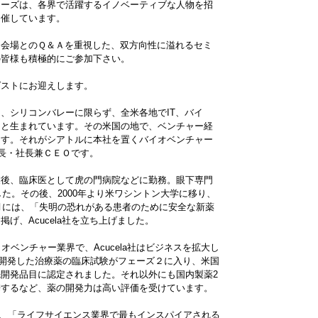
リーズは、各界で活躍するイノベーティブな人物を招
開催しています。
、会場とのＱ＆Ａを重視した、双方向性に溢れるセミ
の皆様も積極的にご参加下さい。
ゲストにお迎えします。
、シリコンバレーに限らず、全米各地でIT、バイ
々と生まれています。その米国の地で、ベンチャー経
ます。それがシアトルに本社を置くバイオベンチャー
会長・社長兼ＣＥＯです。
業後、臨床医として虎の門病院などに勤務。眼下専門
した。その後、2000年より米ワシントン大学に移り、
４月には、「失明の恐れがある患者のために安全な新薬
げ、Acucela社を立ち上げました。
オベンチャー業界で、Acucela社はビジネスを拡大し
社が開発した治療薬の臨床試験がフェーズ２に入り、米国
開発品目に認定されました。それ以外にも国内製薬2
携するなど、薬の開発力は高い評価を受けています。
誌により、「ライフサイエンス業界で最もインスパイアされる