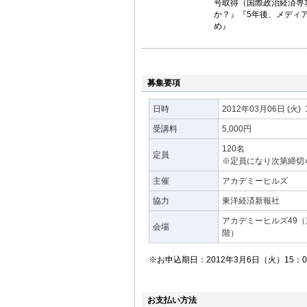
号取得（国際政治経済専
か？』『5年後、メディ
め』
募集要項
日時
2012年03月06日
(火)
受講料
5,000円
120名
定員
※定員になり次第締切
主催
アカデミーヒルズ
協力
東洋経済新報社
アカデミーヒルズ49（東
会場
階）
※お申込期日：2012年3月6日（火）15：
お支払い方法