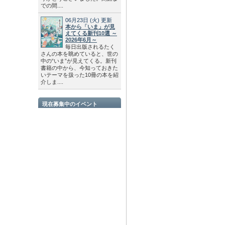
での間....
06月23日
(火)
更新
本から「いま」が見
えてくる新刊10選 ～
2026年6月～
毎日出版されるたく
さんの本を眺めていると、世の
中の“いま”が見えてくる。新刊
書籍の中から、今知っておきた
いテーマを扱った10冊の本を紹
介しま....
現在募集中のイベント