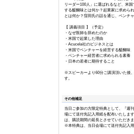
リーダー100人」に選ばれるなど、米
する醍醐味とは何か？起業家に求めら
とは何か？窪田氏の話を通じ、ベンチ
【 講義項目 】（予定）
・なぜ医師を辞めたのか
・米国で起業した理由
・Acucela社のビジネスとは
・米国でベンチャーを経営する醍醐味
・ベンチャー経営者に求められる素養
・日本の若者に期待すること
※スピーカーより60分ご講演頂いた後
す。
その他補足
当日ご参加の方限定特典として、『週刊
場にて送付先記入用紙を配布いたしま
は、購読期間の延長とさせていただき
※本特典は、当日会場にて送付先記入