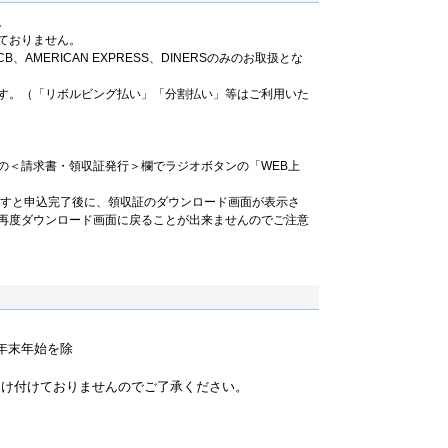
。
ておりません。
B、AMERICAN EXPRESS、DINERSのみのお取扱とな
す。（「リボルビング払い」「分割払い」等はご利用いた
の＜請求書・領収証発行＞欄でラジオボタンの「WEB上
ますと申込完了後に、領収証のダウンロード画面が表示さ
再度ダウンロード画面に戻ることが出来ませんのでご注意
祝・年末年始を除
）
受け付けておりませんのでご了承ください。