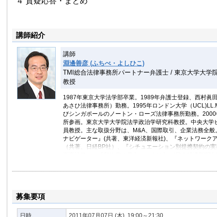
４ 質疑応答・まとめ
講師紹介
講師
淵邊善彦 (ふちべ・よしひこ)
TMI総合法律事務所パートナー弁護士 / 東京大学大
教授
1987年東京大学法学部卒業。1989年弁護士登録、西村
あさひ法律事務所）勤務。1995年ロンドン大学（UCL)LL.
びシンガポールのノートン・ローズ法律事務所勤務。2000
所参画。東京大学大学院法学政治学研究科教授。中央大学
員教授。主な取扱分野は、M&A、国際取引、企業法務全般
ナビゲーター』(共著、東洋経済新報社)、『ネットワーク
（共著、日経BP社）、『シチュエーション別提携契約の実務
商事法務）、『契約書の見方・つくり方』(日本経済新聞出
ーダー M&Aの実際と対処法』（ダイヤモンド社）、『企業
門』 (新潮社)など。
募集要項
日時
2011年07月07日
(木)
19:00～21:30