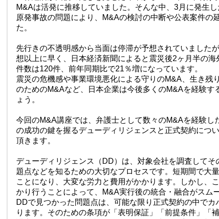
M&Aは活発に推移していました。そんな中、3月に発生
原発事故の問題により、M&Aの検討の中断や公表案件の
た。
先行きの不透明感から当面は停滞が予想されていました
想以上に早く、日本経済新聞によると震災後2ヶ月半の海
件数は120件、前年同期比で21％増になっています。
震災の危機感や事業環境悪化による守りのM&A、生き残
のためのM&Aなど、日本企業は今後多くのM&Aを経験す
ょう。
今回のM&A講座では、弁護士として数々のM&Aを経験し
の成功の鍵を握るデューディリジェンスと正式契約につ
頂きます。
デューディリジェンス（DD）は、対象会社を調査してそ
題点などを知るための大切なプロセスです。短期間で大
ことになり、大変な労力と費用がかかります。しかし、
かり行うことによって、M&A実行後の統合・融合がスム
DDで見つかった問題点は、可能な限り正式契約の中でカ
ります。そのための条項が「表明保証」「前提条件」「