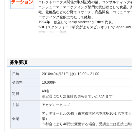
エレクトロニクス関係の取材記者の後、コンサルティング
コンシューマ・マーケティング部門の責任者として食品、
宅、化粧品などの分野でリサーチ、商品開発、コミュニケ
ーケティング全般にわたって経験。
1994年、独立してJacky Marketing Office 代表。
SBI（スタンフォード研究所よりスピンオフ）でJapan-V
マネージャー兼務。
東京理科大学大学院 MOT 講師。
著書：
競争優位のマーケティング（PHP研究所）
プレゼンテーション力を鍛えるトレーニングブック（かん
募集要項
日時
2010年04月21日
(水)
19:00～21:00
受講料
10,000円
40名
定員
※定員になり次第締め切らせていただきます
主催
アカデミーヒルズ
アカデミーヒルズ49（東京都港区六本木6-10-1 六本木
会場
階）
※都合により40階に変更する場合、受講生には直接ご案