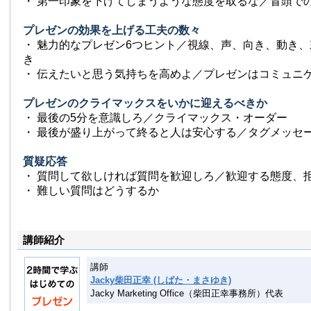
・ 第一印象を下げてしまうような態度を取るな／冒頭で
プレゼンの効果を上げる工夫の数々
・ 魅力的なプレゼン6つヒント／視線、声、向き、動き
き
・ 伝えたいと思う気持ちを高めよ／プレゼンはコミュニ
プレゼンのクライマックスをいかに迎えるべきか
・ 最後の5分を意識しろ／クライマックス・オーダー
・ 最後が盛り上がって終ると人は安心する／タグメッセ
質疑応答
・ 質問して欲しければ質問を歓迎しろ／歓迎する態度、
・ 難しい質問はどうするか
講師紹介
講師
Jacky柴田正幸 (しばた・まさゆき)
Jacky Marketing Office（柴田正幸事務所）代表